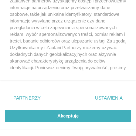
zaufanych partnerów uzyskujemy dostęp i przechowujemy
informacje na urządzeniu oraz przetwarzamy dane
osobowe, takie jak unikalne identyfikatory, standardowe
informacje wysyłane przez urządzenie czy dane
przeglądania w celu zapewniania spersonalizowanych
reklam, wybór spersonalizowanych treści, pomiar reklam i
treści, badanie odbiorców oraz ulepszanie usług. Za zgodą
Użytkownika my i Zaufani Partnerzy możemy używać
dokładnych danych geolokalizacyjnych oraz aktywnie
skanować charakterystykę urządzenia do celów
identyfikacji. Ponieważ cenimy Twoją prywatność, prosimy
o zgodę na korzystanie z tych technologii poprzez
kliknięcie „Akceptuję”. Zgoda jest dobrowolna i zawsze
[24/34]
możesz ją zmienić/wycofać klikając przycisk ustawień
AUTOR ZDJĘCIA: Szczecińskie Inwestycje Miejskie
prywatności znajdujący się w lewym dolnym rogu strony
PARTNERZY
USTAWIENIA
. Niektóre rodzaje przetwarzania danych nie wymagają
zgody użytkownika, ale masz prawo sprzeciwić się
takiemu przetwarzaniu. Preferencje będą miały
Akceptuję
zastosowania tylko na tej witrynie.
Zapoznaj się z poniższymi informacjami, abyś mógł