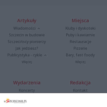
Artykuły
Miejsca
Wiadomości
Kluby i dyskoteki
Szczecin w budowie
Puby i kawiarnie
Szczecińscy pionierzy
Restauracje
Jak jedziesz?
Pizzerie
Publicystyka - cykle
Bary, fast foody
Więcej
Więcej
Wydarzenia
Redakcja
Koncerty
Kontakt
Warsztaty
Regulamin i polityka
prywatności
Spacery i oprowadzania