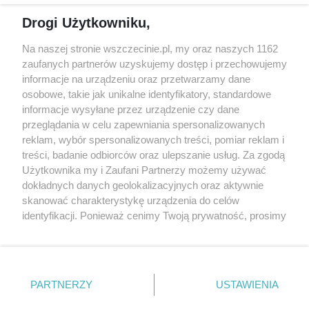
Reklama
Jarmarki, festyny, pchle
Drogi Użytkowniku,
targi
Redakcja
Wernisaże
Specjalny koncert z okazji
Na naszej stronie wszczecinie.pl, my oraz naszych 1162
20. urodzin portalu
zaufanych partnerów uzyskujemy dostęp i przechowujemy
Więcej
wSzczecinie.pl
informacje na urządzeniu oraz przetwarzamy dane
osobowe, takie jak unikalne identyfikatory, standardowe
Regulamin konkursów
informacje wysyłane przez urządzenie czy dane
śniadaniówka "Hej
przeglądania w celu zapewniania spersonalizowanych
Szczecin! Jest piątek!"
reklam, wybór spersonalizowanych treści, pomiar reklam i
treści, badanie odbiorców oraz ulepszanie usług. Za zgodą
Użytkownika my i Zaufani Partnerzy możemy używać
dokładnych danych geolokalizacyjnych oraz aktywnie
Partnerzy
skanować charakterystykę urządzenia do celów
Praca Szczecin
identyfikacji. Ponieważ cenimy Twoją prywatność, prosimy
o zgodę na korzystanie z tych technologii poprzez
the:protocol
kliknięcie „Akceptuję”. Zgoda jest dobrowolna i zawsze
POZASzczecin.pl
możesz ją zmienić/wycofać klikając przycisk ustawień
prywatności znajdujący się w lewym dolnym rogu strony
PARTNERZY
USTAWIENIA
. Niektóre rodzaje przetwarzania danych nie wymagają
zgody użytkownika, ale masz prawo sprzeciwić się