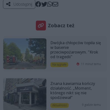
Udostępnij
Zobacz też
Dwójka chłopców topiła się
w basenie
przeciwpożarowym. "Krok
od tragedii"
11 minut temu
Na sygnale
Znana kawiarnia kończy
działalność. „Moment,
którego nikt się nie
spodziewał”
9 godzin temu
Aktualności