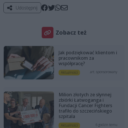
Udostępnij
Zobacz też
Jak podziękować klientom i
pracownikom za
współpracę?
art. sponsorowany
Aktualności
Milion złotych ze słynnej
zbiórki Łatwoganga i
Fundacji Cancer Fighters
trafiło do szczecińskiego
szpitala
6 godzin temu
Aktualności