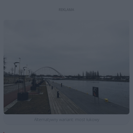
Alternatywny wariant: most łukowy