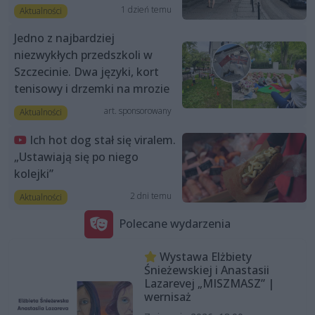
1 dzień temu
Aktualności
Jedno z najbardziej
niezwykłych przedszkoli w
Szczecinie. Dwa języki, kort
tenisowy i drzemki na mrozie
art. sponsorowany
Aktualności
Ich hot dog stał się viralem.
„Ustawiają się po niego
kolejki”
2 dni temu
Aktualności
Polecane wydarzenia
Wystawa Elżbiety
Śnieżewskiej i Anastasii
Lazarevej „MISZMASZ” |
wernisaż