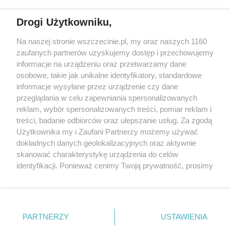
Reklama
Jarmarki, festyny, pchle
Drogi Użytkowniku,
targi
Redakcja
Wernisaże
Specjalny koncert z okazji
Na naszej stronie wszczecinie.pl, my oraz naszych 1160
20. urodzin portalu
zaufanych partnerów uzyskujemy dostęp i przechowujemy
Więcej
wSzczecinie.pl
informacje na urządzeniu oraz przetwarzamy dane
osobowe, takie jak unikalne identyfikatory, standardowe
Regulamin konkursów
informacje wysyłane przez urządzenie czy dane
śniadaniówka "Hej
przeglądania w celu zapewniania spersonalizowanych
Szczecin! Jest piątek!"
reklam, wybór spersonalizowanych treści, pomiar reklam i
treści, badanie odbiorców oraz ulepszanie usług. Za zgodą
Użytkownika my i Zaufani Partnerzy możemy używać
dokładnych danych geolokalizacyjnych oraz aktywnie
Partnerzy
skanować charakterystykę urządzenia do celów
Praca Szczecin
identyfikacji. Ponieważ cenimy Twoją prywatność, prosimy
o zgodę na korzystanie z tych technologii poprzez
the:protocol
kliknięcie „Akceptuję”. Zgoda jest dobrowolna i zawsze
POZASzczecin.pl
możesz ją zmienić/wycofać klikając przycisk ustawień
prywatności znajdujący się w lewym dolnym rogu strony
PARTNERZY
USTAWIENIA
. Niektóre rodzaje przetwarzania danych nie wymagają