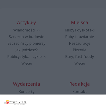
Artykuły
Miejsca
Wiadomości
Kluby i dyskoteki
Szczecin w budowie
Puby i kawiarnie
Szczecińscy pionierzy
Restauracje
Jak jedziesz?
Pizzerie
Publicystyka - cykle
Bary, fast foody
Więcej
Więcej
Wydarzenia
Redakcja
Koncerty
Kontakt
Warsztaty
Regulamin i polityka
prywatności
Spacery i oprowadzania