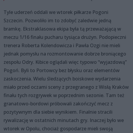
Tyle uderzeń oddali we wtorek piłkarze Pogoni
Szczecin. Pozwoliło im to zdobyć zaledwie jedną
bramkę. Ekstraklasowa ekipa była tą przeważającą w
meczu 1/16 finału pucharu tysiąca drużyn. Podopieczni
trenera Roberta Kolendowicza i Pawła Ozgi nie mieli
jednak pomysłu na rozmontowanie dobrze broniącego
zespołu Odry. Kibice oglądali więc typowo “wyjazdową”
Pogoń. Byli to Portowcy bez błysku oraz elementów
zaskoczenia. Wielu śledzących boiskowe wydarzenia
miało przed oczami sceny z przegranego z Wisłą Kraków
finału tych rozgrywek w poprzednim sezonie. Tam też
granatowo-bordowi próbowali zakończyć mecz z
pozytywnym dla siebie wynikiem. Finalnie stracili
rywalizację w ostatnich minutach gry. Inaczej było we
wtorek w Opolu, chociaż gospodarze mieli swoją