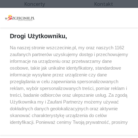
Koncerty
Kontakt
Warsztaty
Regulamin i polityka
prywatności
Spacery i oprowadzania
Reklama
Jarmarki, festyny, pchle
Drogi Użytkowniku,
targi
Redakcja
Wernisaże
Specjalny koncert z okazji
Na naszej stronie wszczecinie.pl, my oraz naszych 1162
20. urodzin portalu
zaufanych partnerów uzyskujemy dostęp i przechowujemy
Więcej
wSzczecinie.pl
informacje na urządzeniu oraz przetwarzamy dane
osobowe, takie jak unikalne identyfikatory, standardowe
Regulamin konkursów
informacje wysyłane przez urządzenie czy dane
śniadaniówka "Hej
przeglądania w celu zapewniania spersonalizowanych
Szczecin! Jest piątek!"
reklam, wybór spersonalizowanych treści, pomiar reklam i
treści, badanie odbiorców oraz ulepszanie usług. Za zgodą
Użytkownika my i Zaufani Partnerzy możemy używać
dokładnych danych geolokalizacyjnych oraz aktywnie
Partnerzy
skanować charakterystykę urządzenia do celów
Praca Szczecin
identyfikacji. Ponieważ cenimy Twoją prywatność, prosimy
o zgodę na korzystanie z tych technologii poprzez
the:protocol
kliknięcie „Akceptuję”. Zgoda jest dobrowolna i zawsze