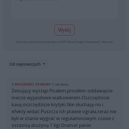
Wyślij
Formularz jest chroniony dzięki reCAPTCHA od Google:
Prywatność
|
Warunki
.
Od najnowszych
Z WYSOKOŚCI TRYBUNY
1 rok temu
Żenujący występ.Pisałem,prosiłem-oddawajcie
mecze wyjazdowe walkowerem.Oszczędzicie
kasę,oszczędzicie krytyki.Nie słuchają-no i
efekty widać.Puszcza ich prawie ograła,teraz nie
byli w stanie wygrać w regulaminowym czasie z
ostatnią drużyną 1 ligi.Dramat panie