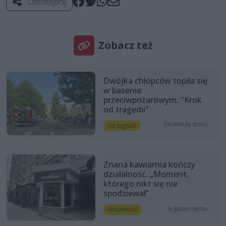
Udostępnij
Zobacz też
Dwójka chłopców topiła się
w basenie
przeciwpożarowym. "Krok
od tragedii"
34 minuty temu
Na sygnale
Znana kawiarnia kończy
działalność. „Moment,
którego nikt się nie
spodziewał”
9 godzin temu
Aktualności