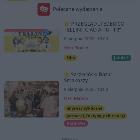
Polecane wydarzenia
PRZEGLĄD „FEDERICO
FELLINI: CIAO A TUTTI!”
8 sierpnia 2026, 19:00
Kino Pionier
Film
Już dziś
Szczeciński Bazar
Smakoszy
9 sierpnia 2026, 10:00
OFF Marina
Imprezy cykliczne
Jarmarki, festyny, pchle targi
Darmowe