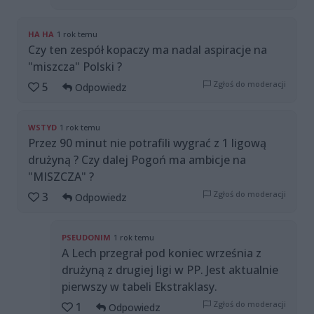
HA HA
1 rok temu
Czy ten zespół kopaczy ma nadal aspiracje na
"miszcza" Polski ?
Zgłoś do moderacji
5
Odpowiedz
WSTYD
1 rok temu
Przez 90 minut nie potrafili wygrać z 1 ligową
drużyną ? Czy dalej Pogoń ma ambicje na
"MISZCZA" ?
Zgłoś do moderacji
3
Odpowiedz
PSEUDONIM
1 rok temu
A Lech przegrał pod koniec września z
drużyną z drugiej ligi w PP. Jest aktualnie
pierwszy w tabeli Ekstraklasy.
Zgłoś do moderacji
1
Odpowiedz