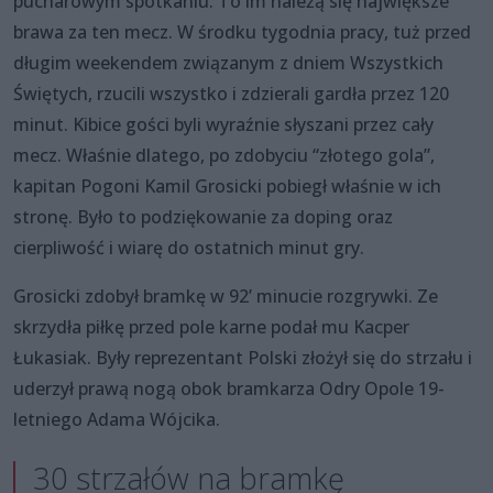
pucharowym spotkaniu. To im należą się największe
brawa za ten mecz. W środku tygodnia pracy, tuż przed
długim weekendem związanym z dniem Wszystkich
Świętych, rzucili wszystko i zdzierali gardła przez 120
minut. Kibice gości byli wyraźnie słyszani przez cały
mecz. Właśnie dlatego, po zdobyciu “złotego gola”,
kapitan Pogoni Kamil Grosicki pobiegł właśnie w ich
stronę. Było to podziękowanie za doping oraz
cierpliwość i wiarę do ostatnich minut gry.
Grosicki zdobył bramkę w 92’ minucie rozgrywki. Ze
skrzydła piłkę przed pole karne podał mu Kacper
Łukasiak. Były reprezentant Polski złożył się do strzału i
uderzył prawą nogą obok bramkarza Odry Opole 19-
letniego Adama Wójcika.
30 strzałów na bramkę