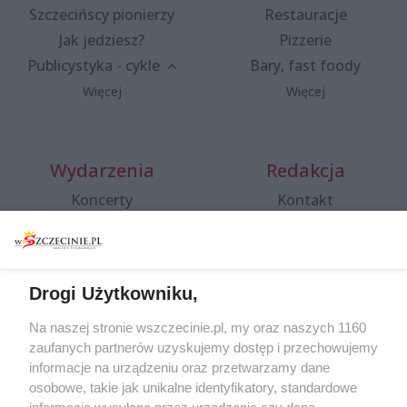
Szczecińscy pionierzy
Restauracje
Jak jedziesz?
Pizzerie
Publicystyka - cykle
Bary, fast foody
Więcej
Więcej
Wydarzenia
Redakcja
Koncerty
Kontakt
Warsztaty
Regulamin i polityka
prywatności
Spacery i oprowadzania
Reklama
Jarmarki, festyny, pchle
Drogi Użytkowniku,
targi
Redakcja
Wernisaże
Specjalny koncert z okazji
Na naszej stronie wszczecinie.pl, my oraz naszych 1160
20. urodzin portalu
zaufanych partnerów uzyskujemy dostęp i przechowujemy
Więcej
wSzczecinie.pl
informacje na urządzeniu oraz przetwarzamy dane
osobowe, takie jak unikalne identyfikatory, standardowe
Regulamin konkursów