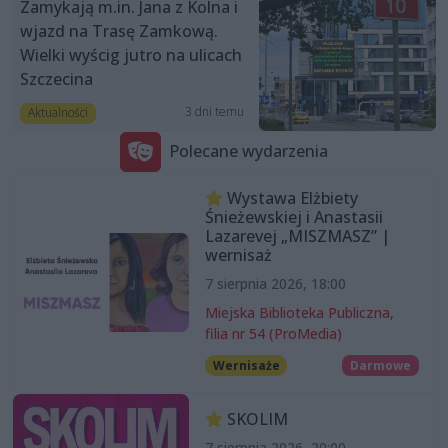
Zamykają m.in. Jana z Kolna i
wjazd na Trasę Zamkową.
Wielki wyścig jutro na ulicach
Szczecina
3 dni temu
Aktualności
Polecane wydarzenia
Wystawa Elżbiety
Śnieżewskiej i Anastasii
Lazarevej „MISZMASZ” |
wernisaż
7 sierpnia 2026, 18:00
Miejska Biblioteka Publiczna,
filia nr 54 (ProMedia)
Wernisaże
Darmowe
SKOLIM
7 sierpnia 2026, 20:00