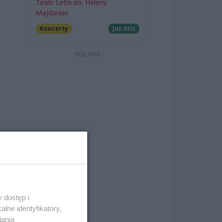
Teatr Letni im. Heleny
Majdaniec
Koncerty
Już dziś
 dostęp i
lne identyfikatory,
iania