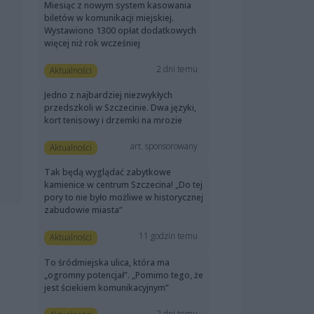
Miesiąc z nowym system kasowania
biletów w komunikacji miejskiej.
Wystawiono 1300 opłat dodatkowych
więcej niż rok wcześniej
2 dni temu
Aktualności
Jedno z najbardziej niezwykłych
przedszkoli w Szczecinie. Dwa języki,
kort tenisowy i drzemki na mrozie
art. sponsorowany
Aktualności
Tak będą wyglądać zabytkowe
kamienice w centrum Szczecina! „Do tej
pory to nie było możliwe w historycznej
zabudowie miasta”
11 godzin temu
Aktualności
To śródmiejska ulica, która ma
„ogromny potencjał”. „Pomimo tego, że
jest ściekiem komunikacyjnym”
2 dni temu