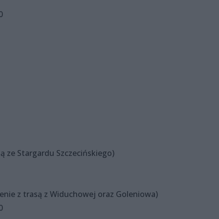
0
asą ze Stargardu Szczecińskiego)
czenie z trasą z Widuchowej oraz Goleniowa)
0