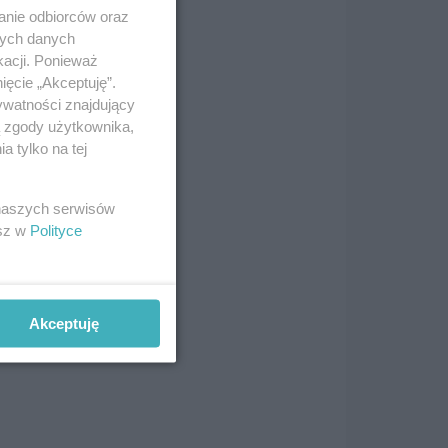
anie odbiorców oraz
nych danych
kacji. Ponieważ
ięcie „Akceptuję”.
ywatności znajdujący
ą zgody użytkownika,
 tylko na tej
 naszych serwisów
esz w
Polityce
Akceptuję