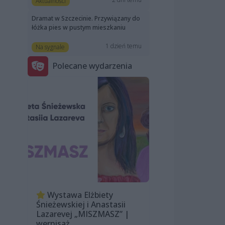
Aktualności
Dramat w Szczecinie. Przywiązany do
łóżka pies w pustym mieszkaniu
1 dzień temu
Na sygnale
Polecane wydarzenia
Wystawa Elżbiety
Śnieżewskiej i Anastasii
Lazarevej „MISZMASZ” |
wernisaż