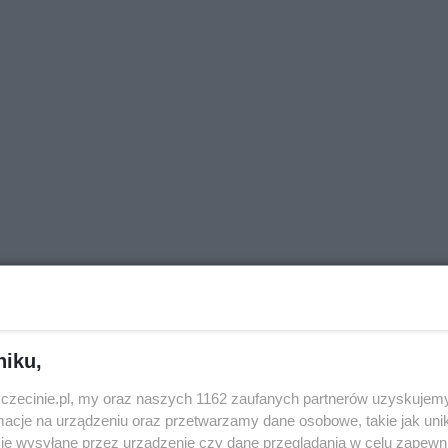
niku,
zczecinie.pl, my oraz naszych 1162 zaufanych partnerów uzyskujemy
zenie z trasą z Goleniowa i Stargardu Szczecińskiego)
cje na urządzeniu oraz przetwarzamy dane osobowe, takie jak unika
0
je wysyłane przez urządzenie czy dane przeglądania w celu zapewn