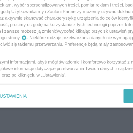
klam, wybór spersonalizowanych treści, pomiar reklam i treści, bad
 zgodą Użytkownika my i Zaufani Partnerzy możemy używać dokład
az aktywnie skanować charakterystykę urządzenia do celów identyfi
ść, prosimy o zgodę na korzystanie z tych technologii poprzez klikn
a i zawsze możesz ją zmienić/wycofać klikając przycisk ustawień pr
ogu strony
. Niektóre rodzaje przetwarzania danych nie wymagaj
iwić się takiemu przetwarzaniu. Preferencje będą miały zastosowania
szymi informacjami, abyś mógł świadomie i komfortowo korzystać z
dpoczynku)
gółowe informacje dotyczące przetwarzania Twoich danych znajdzi
s
oraz po kliknięciu w „Ustawienia”.
USTAWIENIA
0