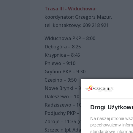
Trasa III - Widuchowa:
koordynator: Grzegorz Mazur.
tel. kontaktowy: 609 218 921
Widuchowa PKP – 8:00
Dębogóra – 8:25
Krzypnica – 8:45
Pniewo – 9:10
Gryfino PKP – 9:30
Czepino – 9:50
Nowe Brynki – 9:55
Daleszewo – 10:10
Radziszewo – 10:15
Drogi Użytkow
Podjuchy PKP – 11:05
Na naszej stronie ws
Zdroje – 11:35 (o 11:20 przyjazd i połąc
przechowujemy informa
Szczecin (pl. Adama Mickiewicza) – 12:0
standardowe informac