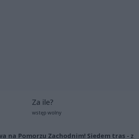
Za ile?
wstęp wolny
a na Pomorzu Zachodnim! Siedem tras - z