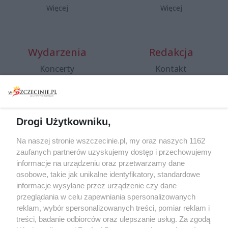
Więcej
Więcej
Wydarzenia
Redakcja
Koncerty
Kontakt
Warsztaty
Regulamin i polityka
prywatności
Spacery i oprowadzania
Reklama
Jarmarki, festyny, pchle
Drogi Użytkowniku,
targi
Redakcja
Wernisaże
Specjalny koncert z okazji
Na naszej stronie wszczecinie.pl, my oraz naszych 1162
20. urodzin portalu
zaufanych partnerów uzyskujemy dostęp i przechowujemy
Więcej
wSzczecinie.pl
informacje na urządzeniu oraz przetwarzamy dane
osobowe, takie jak unikalne identyfikatory, standardowe
Regulamin konkursów
informacje wysyłane przez urządzenie czy dane
śniadaniówka "Hej
przeglądania w celu zapewniania spersonalizowanych
Szczecin! Jest piątek!"
reklam, wybór spersonalizowanych treści, pomiar reklam i
treści, badanie odbiorców oraz ulepszanie usług. Za zgodą