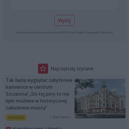
Wyślij
Formularz jest chroniony dzięki reCAPTCHA od Google:
Prywatność
|
Warunki
.
Najczęściej czytane
Tak będą wyglądać zabytkowe
kamienice w centrum
Szczecina! „Do tej pory to nie
było możliwe w historycznej
zabudowie miasta”
1 dzień temu
Inwestycje
Haniebny wpis członka