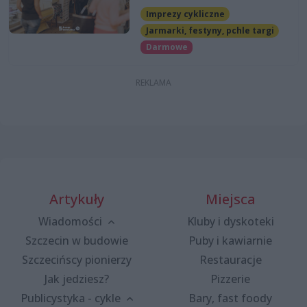
Imprezy cykliczne
Jarmarki, festyny, pchle targi
Darmowe
Artykuły
Miejsca
Wiadomości
Kluby i dyskoteki
Szczecin w budowie
Puby i kawiarnie
Szczecińscy pionierzy
Restauracje
Jak jedziesz?
Pizzerie
Publicystyka - cykle
Bary, fast foody