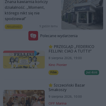
Znana kawiarnia kończy
działalność. „Moment,
którego nikt się nie
spodziewał”
9 godzin temu
Aktualności
Polecane wydarzenia
PRZEGLĄD „FEDERICO
FELLINI: CIAO A TUTTI!”
8 sierpnia 2026, 19:00
Kino Pionier
Film
Już dziś
Szczeciński Bazar
Smakoszy
9 sierpnia 2026, 10:00
OFF Marina