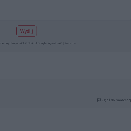
Wyślij
roniony dzięki reCAPTCHA od Google:
Prywatność
|
Warunki
.
Zgłoś do moderacj