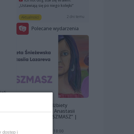
Ich hot dog stał się viralem.
„Ustawiają się po niego kolejki”
2 dni temu
Aktualności
Polecane wydarzenia
eli
Wystawa Elżbiety
Śnieżewskiej i Anastasii
Lazarevej „MISZMASZ” |
wernisaż
7 sierpnia 2026, 18:00
 dostęp i