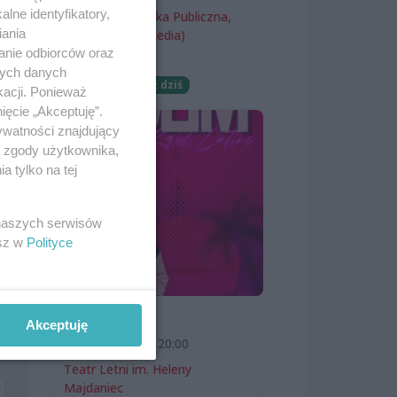
a
lne identyfikatory,
Miejska Biblioteka Publiczna,
gier
iania
filia nr 54 (ProMedia)
anie odbiorców oraz
Wernisaże
nych danych
Darmowe
Już dziś
lii.
kacji. Ponieważ
ięcie „Akceptuję”.
ywatności znajdujący
ą zgody użytkownika,
 tylko na tej
 naszych serwisów
esz w
Polityce
SKOLIM
Akceptuję
7 sierpnia 2026, 20:00
Teatr Letni im. Heleny
Majdaniec