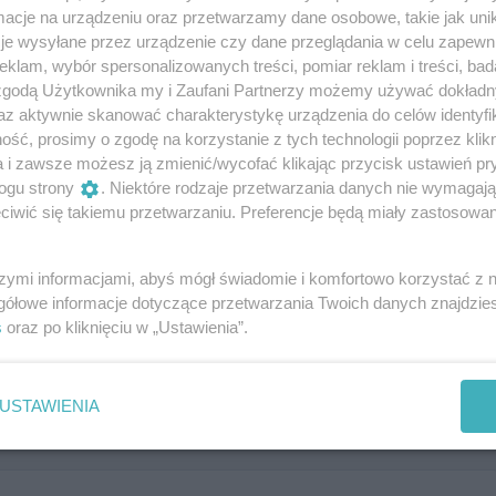
 spędzenia czasu w miłej i przyjaznej atmosferze, poznani
cje na urządzeniu oraz przetwarzamy dane osobowe, takie jak unika
mocji związanych z grą. Na miejscu będą obecni pasjonaci 
je wysyłane przez urządzenie czy dane przeglądania w celu zapewn
zą zasady i pomogą w wyborze odpowiedniej gry.
klam, wybór spersonalizowanych treści, pomiar reklam i treści, bad
 zgodą Użytkownika my i Zaufani Partnerzy możemy używać dokład
ązują zapisy pod numerem tel. 91 506 50 58 lub osobiście w fi
az aktywnie skanować charakterystykę urządzenia do celów identyfi
ść, prosimy o zgodę na korzystanie z tych technologii poprzez klikn
a i zawsze możesz ją zmienić/wycofać klikając przycisk ustawień pr
ogu strony
. Niektóre rodzaje przetwarzania danych nie wymagaj
iwić się takiemu przetwarzaniu. Preferencje będą miały zastosowania
szymi informacjami, abyś mógł świadomie i komfortowo korzystać z
gółowe informacje dotyczące przetwarzania Twoich danych znajdzi
s
oraz po kliknięciu w „Ustawienia”.
Dodaj swoją opinię
USTAWIENIA