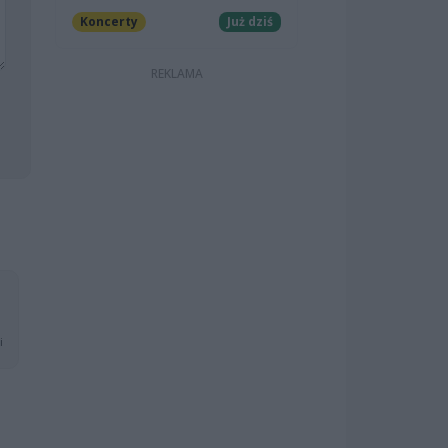
Koncerty
Już dziś
i