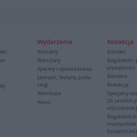
Wydarzenia
Redakcja
eki
Koncerty
Kontakt
nie
Warsztaty
Regulamin i 
prywatności
Spacery i oprowadzania
Reklama
Jarmarki, festyny, pchle
targi
Redakcja
ody
Wernisaże
Specjalny kon
20. urodzin p
Więcej
wSzczecinie.
Regulamin 
śniadaniówk
Szczecin! Jes