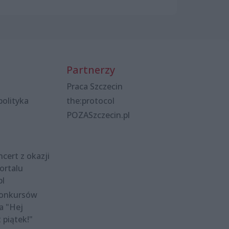
Partnerzy
Praca Szczecin
polityka
the:protocol
POZASzczecin.pl
cert z okazji
ortalu
pl
konkursów
a "Hej
t piątek!"