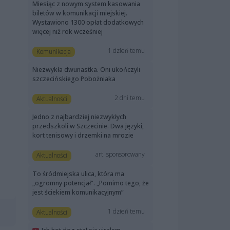
Miesiąc z nowym system kasowania
biletów w komunikacji miejskiej.
Wystawiono 1300 opłat dodatkowych
więcej niż rok wcześniej
1 dzień temu
Komunikacja
Niezwykła dwunastka. Oni ukończyli
szczecińskiego Pobożniaka
2 dni temu
Aktualności
Jedno z najbardziej niezwykłych
przedszkoli w Szczecinie. Dwa języki,
kort tenisowy i drzemki na mrozie
art. sponsorowany
Aktualności
To śródmiejska ulica, która ma
„ogromny potencjał”. „Pomimo tego, że
jest ściekiem komunikacyjnym”
1 dzień temu
Aktualności