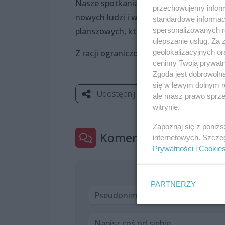
Nasze spotkania to doskonała okazja do
przechowujemy informa
nowych ludzi i wspólnego przeżywania e
standardowe informac
planszowych, którzy chętnie wytłumac
spersonalizowanych re
ulepszanie usług. Za
Z racji ograniczonej liczby miejsc obowi
geolokalizacyjnych or
cenimy Twoją prywatno
Zgoda jest dobrowoln
się w lewym dolnym r
Udostępnij
ale masz prawo sprzec
witrynie.
Zapoznaj się z poniż
Komentarze
1
internetowych. Szcze
Prywatności
i
Cookie
PARTNERZY