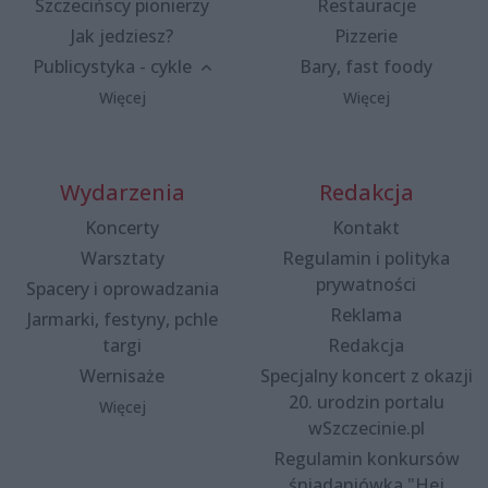
Szczecińscy pionierzy
Restauracje
Jak jedziesz?
Pizzerie
Publicystyka - cykle
Bary, fast foody
Więcej
Więcej
Wydarzenia
Redakcja
Koncerty
Kontakt
Warsztaty
Regulamin i polityka
prywatności
Spacery i oprowadzania
Reklama
Jarmarki, festyny, pchle
targi
Redakcja
Wernisaże
Specjalny koncert z okazji
20. urodzin portalu
Więcej
wSzczecinie.pl
Regulamin konkursów
śniadaniówka "Hej