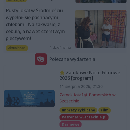
Pusty lokal w Śródmieściu
wypełnił się pachnącymi
chlebami. Na zakwasie, z
cebulą, a nawet czerstwym
pieczywem!
1 dzień temu
Aktualności
Polecane wydarzenia
Zamkowe Noce Filmowe
2026 [program]
11 sierpnia 2026, 21:30
Zamek Książąt Pomorskich w
Szczecinie
Imprezy cykliczne
Film
Patronat wSzczecinie.pl
Darmowe