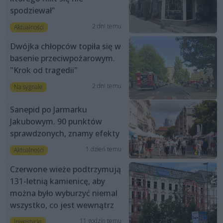
spodziewał”
2 dni temu
Aktualności
Dwójka chłopców topiła się w
basenie przeciwpożarowym.
"Krok od tragedii"
2 dni temu
Na sygnale
Sanepid po Jarmarku
Jakubowym. 90 punktów
sprawdzonych, znamy efekty
1 dzień temu
Aktualności
Czerwone wieże podtrzymują
131-letnią kamienicę, aby
można było wyburzyć niemal
wszystko, co jest wewnątrz
11 godzin temu
Inwestycje