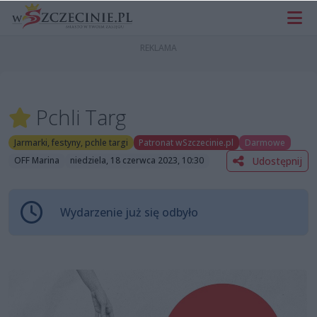
Pchli Targ
Jarmarki, festyny, pchle targi
Patronat wSzczecinie.pl
Darmowe
Udostępnij
OFF Marina
niedziela, 18 czerwca 2023, 10:30
Wydarzenie już się odbyło