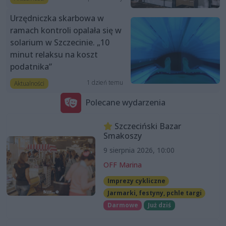
Urzędniczka skarbowa w
ramach kontroli opalała się w
solarium w Szczecinie. „10
minut relaksu na koszt
podatnika”
1 dzień temu
Aktualności
Polecane wydarzenia
Szczeciński Bazar
Smakoszy
9 sierpnia 2026, 10:00
OFF Marina
Imprezy cykliczne
Jarmarki, festyny, pchle targi
Darmowe
Już dziś