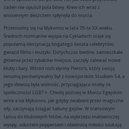
żaden nie opuścił pola bitwy. Krew ich wraz z
wiosennym deszczem spłynęła do morza.
Przenosimy się na Mykonos w lata 70-te XX wieku.
Średnich rozmiarów wyspa na Cykladach staje się
popularną destynacją bogatego świata celebrytów,
gwiazd filmu i muzyki. Dotychczas biedne, zamieszkałe
głównie przez rybaków miejsce, zaczęły zalewać nowe
kluby i bary. Wśród nich słynny Pierro’s, który swoją
renomą porównywalny był z nowojorskim Studiem 54, a
jego dewizą była wolność, przyciągająca osoby ze
społeczności LGBT+. Chwilę później w Morzu Egejskim
wrze a na Mykonos, jak gdyby zwabieni przez magiczne
siły, zaczynają ściągać tabuny gejów. W transowym
tańcu do klubowych hitów, na wybrzeżu malowniczej
wyspy, odurzeni poppersem i obietnicą miłości szukają