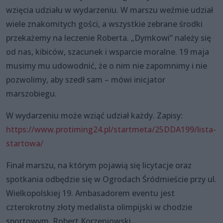
wzięcia udziału w wydarzeniu. W marszu weźmie udział
wiele znakomitych gości, a wszystkie zebrane środki
przekażemy na leczenie Roberta. „Dymkowi” należy się
od nas, kibiców, szacunek i wsparcie moralne. 19 maja
musimy mu udowodnić, że o nim nie zapomnimy i nie
pozwolimy, aby szedł sam – mówi inicjator
marszobiegu.
W wydarzeniu może wziąć udział każdy. Zapisy:
https://www.protiming24.pl/startmeta/25DDA199/lista-
startowa/
Finał marszu, na którym pojawią się licytacje oraz
spotkania odbędzie się w Ogrodach Śródmieście przy ul.
Wielkopolskiej 19. Ambasadorem eventu jest
czterokrotny złoty medalista olimpijski w chodzie
sportowym, Robert Korzeniowski.