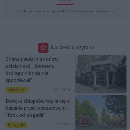
Formularz jest chroniony dzięki reCAPTCHA od Google:
Prywatność
|
Warunki
.
Najczęściej czytane
Znana kawiarnia kończy
działalność. „Moment,
którego nikt się nie
spodziewał”
2 dni temu
Aktualności
Dwójka chłopców topiła się w
basenie przeciwpożarowym.
"Krok od tragedii"
2 dni temu
Na sygnale