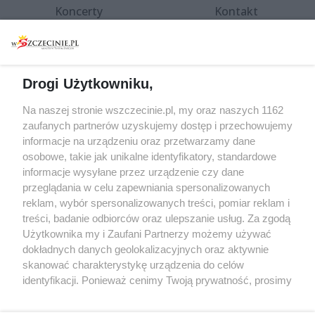
Koncerty
Kontakt
Warsztaty
Regulamin i polityka
prywatności
Spacery i oprowadzania
Reklama
Jarmarki, festyny, pchle
Drogi Użytkowniku,
targi
Redakcja
Wernisaże
Specjalny koncert z okazji
Na naszej stronie wszczecinie.pl, my oraz naszych 1162
20. urodzin portalu
zaufanych partnerów uzyskujemy dostęp i przechowujemy
Więcej
wSzczecinie.pl
informacje na urządzeniu oraz przetwarzamy dane
osobowe, takie jak unikalne identyfikatory, standardowe
Regulamin konkursów
informacje wysyłane przez urządzenie czy dane
śniadaniówka "Hej
przeglądania w celu zapewniania spersonalizowanych
Szczecin! Jest piątek!"
reklam, wybór spersonalizowanych treści, pomiar reklam i
treści, badanie odbiorców oraz ulepszanie usług. Za zgodą
Użytkownika my i Zaufani Partnerzy możemy używać
dokładnych danych geolokalizacyjnych oraz aktywnie
Partnerzy
skanować charakterystykę urządzenia do celów
Praca Szczecin
identyfikacji. Ponieważ cenimy Twoją prywatność, prosimy
o zgodę na korzystanie z tych technologii poprzez
the:protocol
kliknięcie „Akceptuję”. Zgoda jest dobrowolna i zawsze