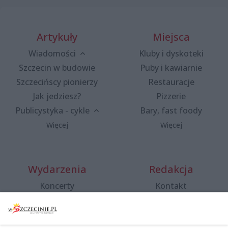
Artykuły
Miejsca
Wiadomości
Kluby i dyskoteki
Szczecin w budowie
Puby i kawiarnie
Szczecińscy pionierzy
Restauracje
Jak jedziesz?
Pizzerie
Publicystyka - cykle
Bary, fast foody
Więcej
Więcej
Wydarzenia
Redakcja
Koncerty
Kontakt
Warsztaty
Regulamin i polityka
prywatności
Spacery i oprowadzania
Reklama