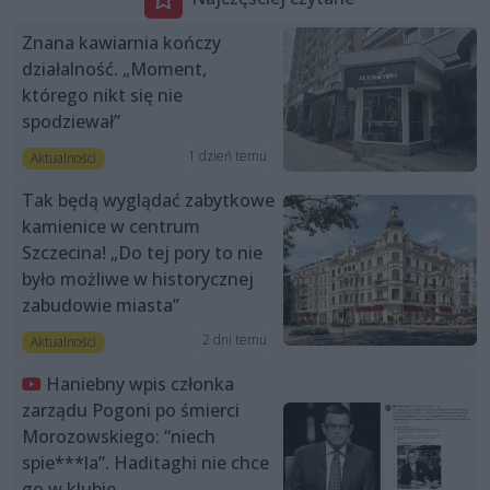
Znana kawiarnia kończy
działalność. „Moment,
którego nikt się nie
spodziewał”
1 dzień temu
Aktualności
Tak będą wyglądać zabytkowe
kamienice w centrum
Szczecina! „Do tej pory to nie
było możliwe w historycznej
zabudowie miasta”
2 dni temu
Aktualności
Haniebny wpis członka
zarządu Pogoni po śmierci
Morozowskiego: “niech
spie***la”. Haditaghi nie chce
go w klubie