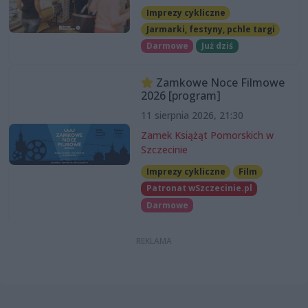
Imprezy cykliczne
Jarmarki, festyny, pchle targi
Darmowe
Już dziś
Zamkowe Noce Filmowe
2026 [program]
11 sierpnia 2026, 21:30
Zamek Książąt Pomorskich w
Szczecinie
Imprezy cykliczne
Film
Patronat wSzczecinie.pl
Darmowe