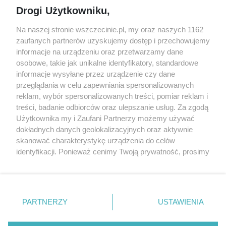
Jarmarki, festyny, pchle
Drogi Użytkowniku,
targi
Redakcja
Wernisaże
Specjalny koncert z okazji
Na naszej stronie wszczecinie.pl, my oraz naszych 1162
20. urodzin portalu
zaufanych partnerów uzyskujemy dostęp i przechowujemy
Więcej
wSzczecinie.pl
informacje na urządzeniu oraz przetwarzamy dane
osobowe, takie jak unikalne identyfikatory, standardowe
Regulamin konkursów
informacje wysyłane przez urządzenie czy dane
śniadaniówka "Hej
przeglądania w celu zapewniania spersonalizowanych
Szczecin! Jest piątek!"
reklam, wybór spersonalizowanych treści, pomiar reklam i
treści, badanie odbiorców oraz ulepszanie usług. Za zgodą
Użytkownika my i Zaufani Partnerzy możemy używać
dokładnych danych geolokalizacyjnych oraz aktywnie
Partnerzy
skanować charakterystykę urządzenia do celów
Praca Szczecin
identyfikacji. Ponieważ cenimy Twoją prywatność, prosimy
o zgodę na korzystanie z tych technologii poprzez
the:protocol
kliknięcie „Akceptuję”. Zgoda jest dobrowolna i zawsze
POZASzczecin.pl
możesz ją zmienić/wycofać klikając przycisk ustawień
prywatności znajdujący się w lewym dolnym rogu strony
PARTNERZY
USTAWIENIA
. Niektóre rodzaje przetwarzania danych nie wymagają
zgody użytkownika, ale masz prawo sprzeciwić się
© 2026 wSzczecinie.pl