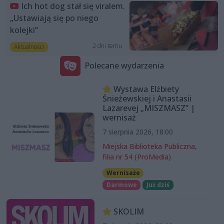
Ich hot dog stał się viralem.
„Ustawiają się po niego
kolejki”
2 dni temu
Aktualności
Polecane wydarzenia
Wystawa Elżbiety
Śnieżewskiej i Anastasii
Lazarevej „MISZMASZ” |
wernisaż
7 sierpnia 2026, 18:00
Miejska Biblioteka Publiczna,
filia nr 54 (ProMedia)
Wernisaże
Darmowe
Już dziś
SKOLIM