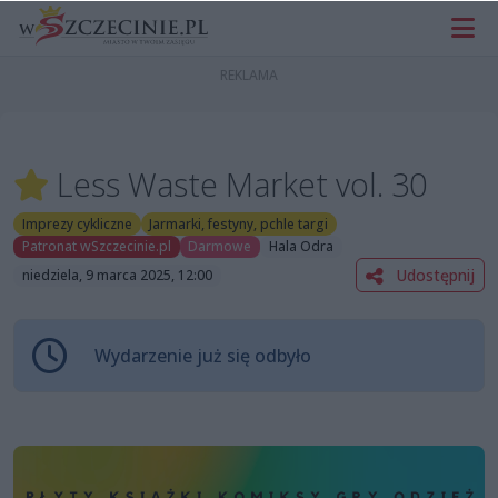
Less Waste Market vol. 30
Imprezy cykliczne
Jarmarki, festyny, pchle targi
Patronat wSzczecinie.pl
Darmowe
Hala Odra
Udostępnij
niedziela, 9 marca 2025, 12:00
Wydarzenie już się odbyło