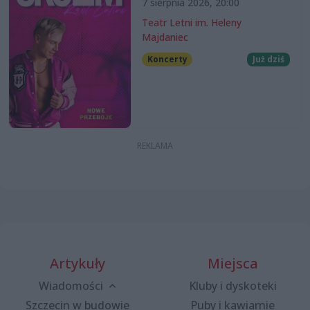
7 sierpnia 2026, 20:00
Teatr Letni im. Heleny
Majdaniec
Koncerty
Już dziś
Artykuły
Miejsca
Wiadomości
Kluby i dyskoteki
Szczecin w budowie
Puby i kawiarnie