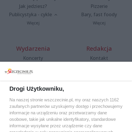
Jak jedziesz?
Pizzerie
Publicystyka - cykle
Bary, fast foody
Więcej
Więcej
Wydarzenia
Redakcja
Koncerty
Kontakt
Warsztaty
Regulamin i polityka
prywatności
Spacery i oprowadzania
Reklama
Jarmarki, festyny, pchle
Drogi Użytkowniku,
targi
Redakcja
Wernisaże
Specjalny koncert z okazji
Na naszej stronie wszczecinie.pl, my oraz naszych 1162
20. urodzin portalu
zaufanych partnerów uzyskujemy dostęp i przechowujemy
Więcej
wSzczecinie.pl
informacje na urządzeniu oraz przetwarzamy dane
osobowe, takie jak unikalne identyfikatory, standardowe
Regulamin konkursów
informacje wysyłane przez urządzenie czy dane
śniadaniówka "Hej
przeglądania w celu zapewniania spersonalizowanych