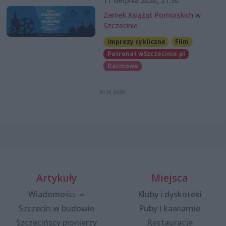
11 sierpnia 2026, 21:30
Zamek Książąt Pomorskich w
Szczecinie
Imprezy cykliczne
Film
Patronat wSzczecinie.pl
Darmowe
Artykuły
Miejsca
Wiadomości
Kluby i dyskoteki
Szczecin w budowie
Puby i kawiarnie
Szczecińscy pionierzy
Restauracje