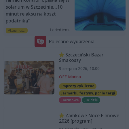
ramach kontroli opalała się w
solarium w Szczecinie. „10
minut relaksu na koszt
podatnika”
1 dzień temu
Aktualności
Polecane wydarzenia
Szczeciński Bazar
Smakoszy
9 sierpnia 2026, 10:00
OFF Marina
Imprezy cykliczne
Jarmarki, festyny, pchle targi
Darmowe
Już dziś
Zamkowe Noce Filmowe
2026 [program]