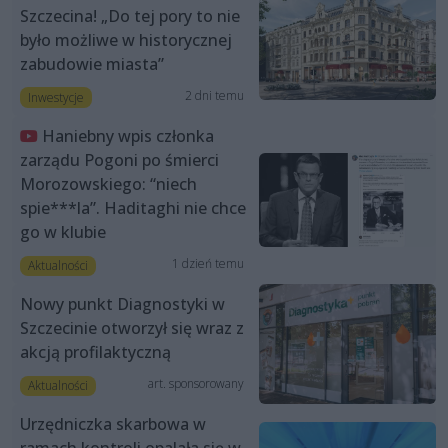
Szczecina! „Do tej pory to nie
było możliwe w historycznej
zabudowie miasta”
2 dni temu
Inwestycje
Haniebny wpis członka
zarządu Pogoni po śmierci
Morozowskiego: “niech
spie***la”. Haditaghi nie chce
go w klubie
1 dzień temu
Aktualności
Nowy punkt Diagnostyki w
Szczecinie otworzył się wraz z
akcją profilaktyczną
art. sponsorowany
Aktualności
Urzędniczka skarbowa w