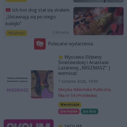
Ich hot dog stał się viralem.
„Ustawiają się po niego
kolejki”
2 dni temu
Aktualności
Polecane wydarzenia
Wystawa Elżbiety
Śnieżewskiej i Anastasii
Lazarevej „MISZMASZ” |
wernisaż
7 sierpnia 2026, 18:00
Miejska Biblioteka Publiczna,
filia nr 54 (ProMedia)
Wernisaże
Darmowe
Już dziś
SKOLIM