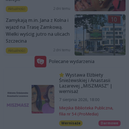
2 dni temu
Aktualności
Zamykają m.in. Jana z Kolna i
wjazd na Trasę Zamkową.
Wielki wyścig jutro na ulicach
Szczecina
2 dni temu
Aktualności
Polecane wydarzenia
Wystawa Elżbiety
Śnieżewskiej i Anastasii
Lazarevej „MISZMASZ” |
wernisaż
7 sierpnia 2026, 18:00
Miejska Biblioteka Publiczna,
filia nr 54 (ProMedia)
Wernisaże
Darmowe