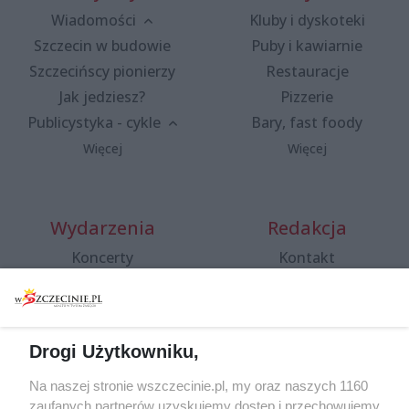
Wiadomości
Kluby i dyskoteki
Szczecin w budowie
Puby i kawiarnie
Szczecińscy pionierzy
Restauracje
Jak jedziesz?
Pizzerie
Publicystyka - cykle
Bary, fast foody
Więcej
Więcej
Wydarzenia
Redakcja
Koncerty
Kontakt
Warsztaty
Regulamin i polityka
prywatności
Spacery i oprowadzania
Reklama
Jarmarki, festyny, pchle
Drogi Użytkowniku,
targi
Redakcja
Wernisaże
Specjalny koncert z okazji
Na naszej stronie wszczecinie.pl, my oraz naszych 1160
20. urodzin portalu
zaufanych partnerów uzyskujemy dostęp i przechowujemy
Więcej