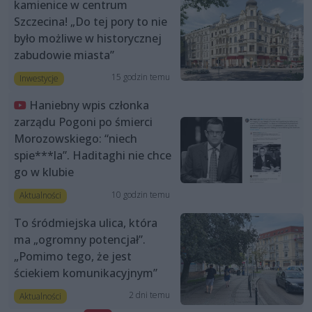
kamienice w centrum
Szczecina! „Do tej pory to nie
było możliwe w historycznej
zabudowie miasta”
15 godzin temu
Inwestycje
Haniebny wpis członka
zarządu Pogoni po śmierci
Morozowskiego: “niech
spie***la”. Haditaghi nie chce
go w klubie
10 godzin temu
Aktualności
To śródmiejska ulica, która
ma „ogromny potencjał”.
„Pomimo tego, że jest
ściekiem komunikacyjnym”
2 dni temu
Aktualności