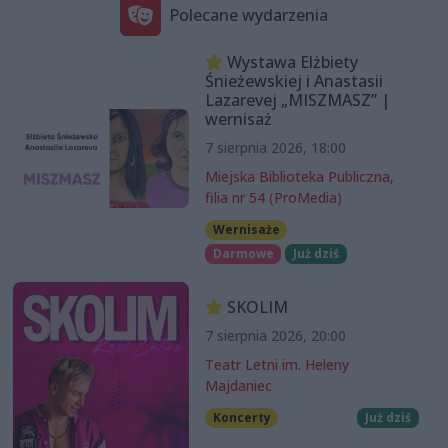
Polecane wydarzenia
Wystawa Elżbiety
Śnieżewskiej i Anastasii
Lazarevej „MISZMASZ” |
wernisaż
7 sierpnia 2026, 18:00
Miejska Biblioteka Publiczna,
filia nr 54 (ProMedia)
Wernisaże
Darmowe
Już dziś
SKOLIM
7 sierpnia 2026, 20:00
Teatr Letni im. Heleny
Majdaniec
Koncerty
Już dziś