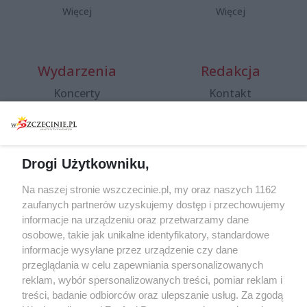
Więcej
Więcej
Wydarzenia
Redakcja
Koncerty
Kontakt
Warsztaty
Regulamin i polityka
prywatności
Spacery i oprowadzania
Reklama
Jarmarki, festyny, pchle
Drogi Użytkowniku,
targi
Redakcja
Wernisaże
Specjalny koncert z okazji
Na naszej stronie wszczecinie.pl, my oraz naszych 1162
20. urodzin portalu
zaufanych partnerów uzyskujemy dostęp i przechowujemy
Więcej
wSzczecinie.pl
informacje na urządzeniu oraz przetwarzamy dane
osobowe, takie jak unikalne identyfikatory, standardowe
Regulamin konkursów
informacje wysyłane przez urządzenie czy dane
śniadaniówka "Hej
przeglądania w celu zapewniania spersonalizowanych
Szczecin! Jest piątek!"
reklam, wybór spersonalizowanych treści, pomiar reklam i
treści, badanie odbiorców oraz ulepszanie usług. Za zgodą