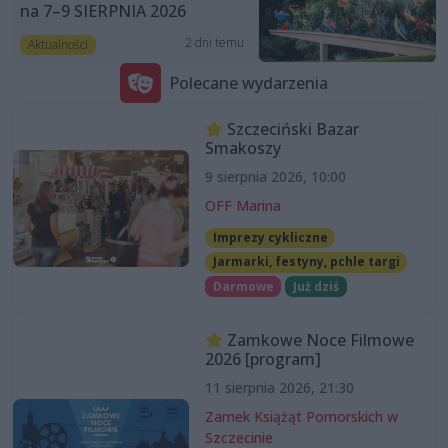
na 7–9 SIERPNIA 2026
2 dni temu
Aktualności
Polecane wydarzenia
Szczeciński Bazar
Smakoszy
9 sierpnia 2026, 10:00
OFF Marina
Imprezy cykliczne
Jarmarki, festyny, pchle targi
Darmowe
Już dziś
Zamkowe Noce Filmowe
2026 [program]
11 sierpnia 2026, 21:30
Zamek Książąt Pomorskich w
Szczecinie