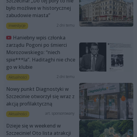
Szczecina! „Do tej pory to nie
było możliwe w historycznej
zabudowie miasta”
2 dni temu
Inwestycje
Haniebny wpis członka
zarządu Pogoni po śmierci
Morozowskiego: “niech
spie***la”. Haditaghi nie chce
go w klubie
2 dni temu
Aktualności
Nowy punkt Diagnostyki w
Szczecinie otworzył się wraz z
akcją profilaktyczną
art. sponsorowany
Aktualności
Dzieje się w weekend w
Szczecinie! Oto lista atrakcji