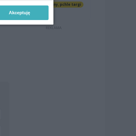
Jarmarki, festyny, pchle targi
 do
Darmowe
Akceptuję