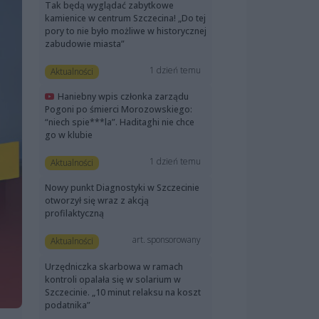
Tak będą wyglądać zabytkowe
kamienice w centrum Szczecina! „Do tej
pory to nie było możliwe w historycznej
zabudowie miasta”
1 dzień temu
Aktualności
Haniebny wpis członka zarządu
Pogoni po śmierci Morozowskiego:
“niech spie***la”. Haditaghi nie chce
go w klubie
1 dzień temu
Aktualności
Nowy punkt Diagnostyki w Szczecinie
otworzył się wraz z akcją
profilaktyczną
art. sponsorowany
Aktualności
Urzędniczka skarbowa w ramach
kontroli opalała się w solarium w
Szczecinie. „10 minut relaksu na koszt
podatnika”