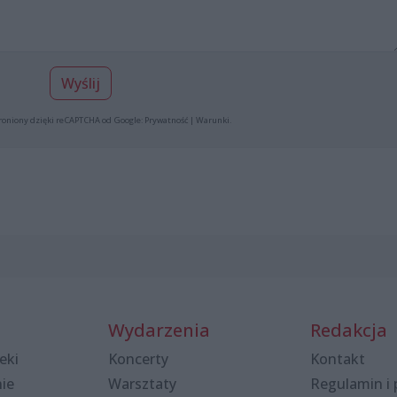
Wyślij
roniony dzięki reCAPTCHA od Google:
Prywatność
|
Warunki
.
Wydarzenia
Redakcja
eki
Koncerty
Kontakt
nie
Warsztaty
Regulamin i 