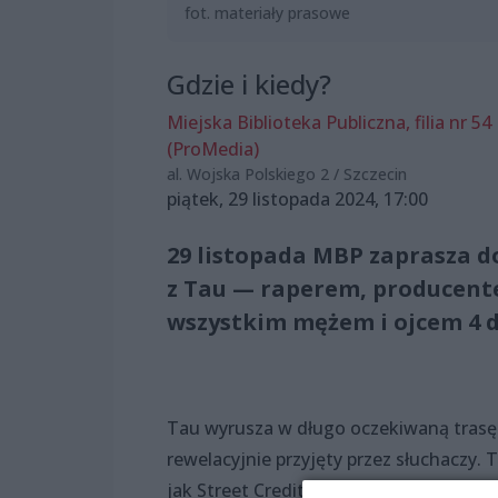
fot. materiały prasowe
Gdzie i kiedy?
Miejska Biblioteka Publiczna, filia nr 54
(ProMedia)
al. Wojska Polskiego 2 / Szczecin
piątek, 29 listopada 2024, 17:00
29 listopada MBP zaprasza 
z Tau — raperem, producent
wszystkim mężem i ojcem 4 dz
Tau wyrusza w długo oczekiwaną tras
rewelacyjnie przyjęty przez słuchaczy.
jak Street Credit, Grawitacja, Boom Bap