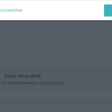
ntem muzycznym Galusem współtworzy duet Egzegeza.
ny Księga słów ukazał się w 2013 roku nakładem należącej
USTAWIENIA
Dodaj swoją opinię
t nie dodał komentarza, bądź pierwszy!