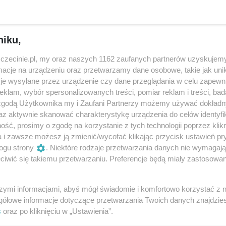
 zapadających na długo w pamięć koncertach w ramach
niku,
istorii życia, pasji, podzieli się przemyśleniami odnośnie
zczecinie.pl, my oraz naszych 1162 zaufanych partnerów uzyskujemy
wnież możliwość rozmowy z raperem, wygłoszenia swoich
cje na urządzeniu oraz przetwarzamy dane osobowe, takie jak unika
je wysyłane przez urządzenie czy dane przeglądania w celu zapewn
klam, wybór spersonalizowanych treści, pomiar reklam i treści, bad
 zgodą Użytkownika my i Zaufani Partnerzy możemy używać dokład
az aktywnie skanować charakterystykę urządzenia do celów identyfi
kalista, beatboxer, autor tekstów i producent muzyczny.
ść, prosimy o zgodę na korzystanie z tych technologii poprzez klikn
eans spirytystyczny”. Kolejne nagrania rapera ukazały się 
a i zawsze możesz ją zmienić/wycofać klikając przycisk ustawień pr
lternatywne źródło energii. Materiał wzbudził zainteresowan
ogu strony
. Niektóre rodzaje przetwarzania danych nie wymagaj
iwić się takiemu przetwarzaniu. Preferencje będą miały zastosowania
niej wydała pierwszy, dostępny w powszechnej sprzedaży alb
łych wszechświatów”.
szymi informacjami, abyś mógł świadomie i komfortowo korzystać z
owy album Mediuma pt. „Graal”, który przysporzył mu pewn
gółowe informacje dotyczące przetwarzania Twoich danych znajdzi
s
oraz po kliknięciu w „Ustawienia”.
 dotarło do 18. miejsca najpopularniejszych płyt w Polsce