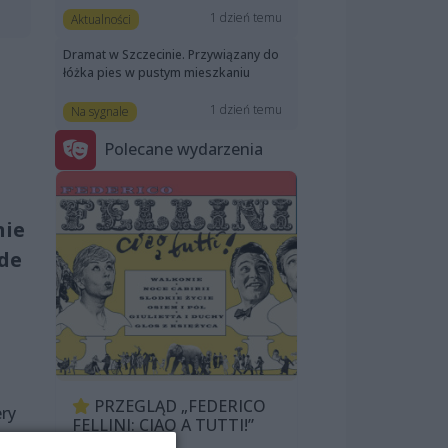
1 dzień temu
Aktualności
Dramat w Szczecinie. Przywiązany do
łóżka pies w pustym mieszkaniu
1 dzień temu
Na sygnale
Polecane wydarzenia
nie
de
PRZEGLĄD „FEDERICO
ery
FELLINI: CIAO A TUTTI!”