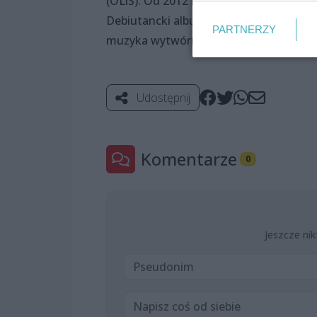
(OLiS). Od 2012 roku wraz z produce
Debiutancki album formacji zatytułowa
PARTNERZY
muzyka wytwórni Bozon Records.
Udostępnij
Komentarze
0
Jeszcze nik