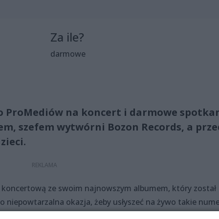
Za ile?
darmowe
do ProMediów na koncert i darmowe spotka
em, szefem wytwórni Bozon Records, a prze
ieci.
ę koncertową ze swoim najnowszym albumem, który został
 To niepowtarzalna okazja, żeby usłyszeć na żywo takie num
, Pax i wiele innych kawałków z płyty. A to wszystko na