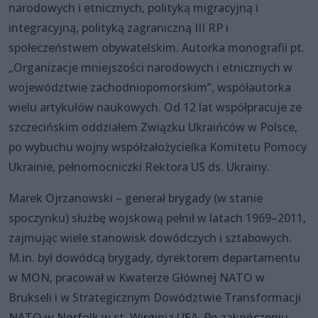
narodowych i etnicznych, polityką migracyjną i
integracyjną, polityką zagraniczną III RP i
społeczeństwem obywatelskim. Autorka monografii pt.
„Organizacje mniejszości narodowych i etnicznych w
województwie zachodniopomorskim”, współautorka
wielu artykułów naukowych. Od 12 lat współpracuje ze
szczecińskim oddziałem Związku Ukraińców w Polsce,
po wybuchu wojny współzałożycielka Komitetu Pomocy
Ukrainie, pełnomocniczki Rektora US ds. Ukrainy.
Marek Ojrzanowski – generał brygady (w stanie
spoczynku) służbę wojskową pełnił w latach 1969–2011,
zajmując wiele stanowisk dowódczych i sztabowych.
M.in. był dowódcą brygady, dyrektorem departamentu
w MON, pracował w Kwaterze Głównej NATO w
Brukseli i w Strategicznym Dowództwie Transformacji
NATO w Norfolk w st. Wirginia USA. Po zakończeniu