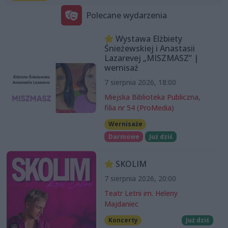
Polecane wydarzenia
Wystawa Elżbiety
Śnieżewskiej i Anastasii
Lazarevej „MISZMASZ” |
wernisaż
7 sierpnia 2026, 18:00
Miejska Biblioteka Publiczna,
filia nr 54 (ProMedia)
Wernisaże
Darmowe
Już dziś
SKOLIM
7 sierpnia 2026, 20:00
Teatr Letni im. Heleny
Majdaniec
Koncerty
Już dziś