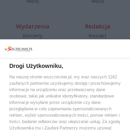
Więcej
Więcej
Wydarzenia
Redakcja
Koncerty
Kontakt
Warsztaty
Regulamin i polityka
prywatności
Spacery i oprowadzania
Reklama
Jarmarki, festyny, pchle
Drogi Użytkowniku,
targi
Redakcja
Wernisaże
Specjalny koncert z okazji
Na naszej stronie wszczecinie.pl, my oraz naszych 1162
20. urodzin portalu
zaufanych partnerów uzyskujemy dostęp i przechowujemy
Więcej
wSzczecinie.pl
informacje na urządzeniu oraz przetwarzamy dane
osobowe, takie jak unikalne identyfikatory, standardowe
Regulamin konkursów
informacje wysyłane przez urządzenie czy dane
śniadaniówka "Hej
przeglądania w celu zapewniania spersonalizowanych
Szczecin! Jest piątek!"
reklam, wybór spersonalizowanych treści, pomiar reklam i
treści, badanie odbiorców oraz ulepszanie usług. Za zgodą
Użytkownika my i Zaufani Partnerzy możemy używać