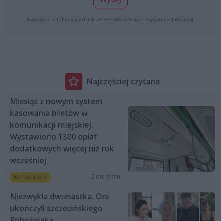
Formularz jest chroniony dzięki reCAPTCHA od Google:
Prywatność
|
Warunki
.
Najczęściej czytane
Miesiąc z nowym system
kasowania biletów w
komunikacji miejskiej.
Wystawiono 1300 opłat
dodatkowych więcej niż rok
wcześniej
2 dni temu
Komunikacja
Niezwykła dwunastka. Oni
ukończyli szczecińskiego
Pobożniaka