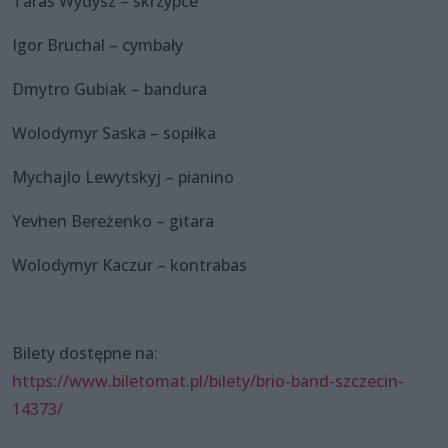
Taras Wydysz – skrzypce
Igor Bruchal – cymbały
Dmytro Gubiak – bandura
Wolodymyr Saska – sopiłka
Mychajlo Lewytskyj – pianino
Yevhen Bereżenko – gitara
Wolodymyr Kaczur – kontrabas
Bilety dostępne na:
https://www.biletomat.pl/bilety/brio-band-szczecin-
14373/