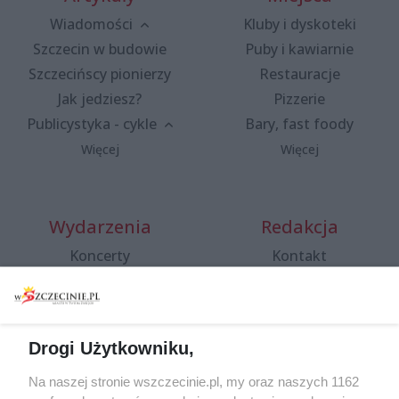
Wiadomości
Kluby i dyskoteki
Szczecin w budowie
Puby i kawiarnie
Szczecińscy pionierzy
Restauracje
Jak jedziesz?
Pizzerie
Publicystyka - cykle
Bary, fast foody
Więcej
Więcej
Wydarzenia
Redakcja
Koncerty
Kontakt
Warsztaty
Regulamin i polityka
prywatności
Spacery i oprowadzania
Reklama
Jarmarki, festyny, pchle
Drogi Użytkowniku,
targi
Redakcja
Wernisaże
Specjalny koncert z okazji
Na naszej stronie wszczecinie.pl, my oraz naszych 1162
20. urodzin portalu