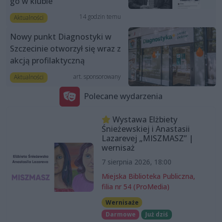
go w klubie
14 godzin temu
Aktualności
Nowy punkt Diagnostyki w
Szczecinie otworzył się wraz z
akcją profilaktyczną
art. sponsorowany
Aktualności
Polecane wydarzenia
Wystawa Elżbiety
Śnieżewskiej i Anastasii
Lazarevej „MISZMASZ” |
wernisaż
7 sierpnia 2026, 18:00
Miejska Biblioteka Publiczna,
filia nr 54 (ProMedia)
Wernisaże
Darmowe
Już dziś