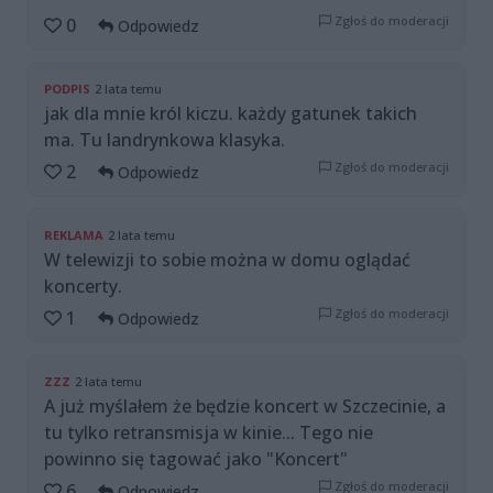
Zgłoś do moderacji
0
Odpowiedz
PODPIS
2 lata temu
jak dla mnie król kiczu. każdy gatunek takich
ma. Tu landrynkowa klasyka.
Zgłoś do moderacji
2
Odpowiedz
REKLAMA
2 lata temu
W telewizji to sobie można w domu oglądać
koncerty.
Zgłoś do moderacji
1
Odpowiedz
ZZZ
2 lata temu
A już myślałem że będzie koncert w Szczecinie, a
tu tylko retransmisja w kinie... Tego nie
powinno się tagować jako "Koncert"
Zgłoś do moderacji
6
Odpowiedz