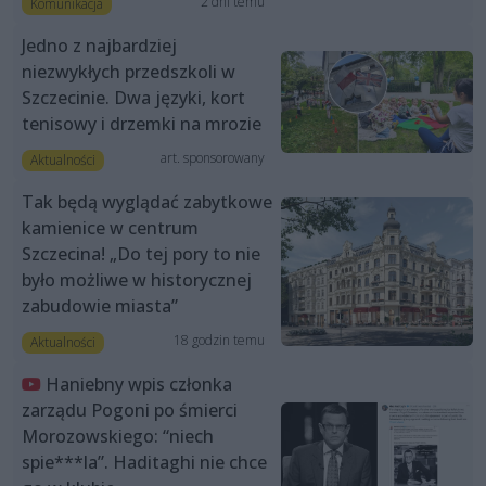
2 dni temu
Komunikacja
Jedno z najbardziej
niezwykłych przedszkoli w
Szczecinie. Dwa języki, kort
tenisowy i drzemki na mrozie
art. sponsorowany
Aktualności
Tak będą wyglądać zabytkowe
kamienice w centrum
Szczecina! „Do tej pory to nie
było możliwe w historycznej
zabudowie miasta”
18 godzin temu
Aktualności
Haniebny wpis członka
zarządu Pogoni po śmierci
Morozowskiego: “niech
spie***la”. Haditaghi nie chce