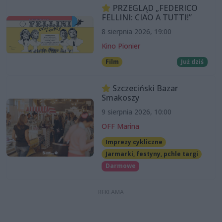
PRZEGLĄD „FEDERICO
FELLINI: CIAO A TUTTI!”
8 sierpnia 2026, 19:00
Kino Pionier
Film
Już dziś
Szczeciński Bazar
Smakoszy
9 sierpnia 2026, 10:00
OFF Marina
Imprezy cykliczne
Jarmarki, festyny, pchle targi
Darmowe