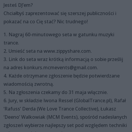
Jesteś DJ’em?
Chciałbyś zaprezentować się szerszej publiczności i
pokazać na co Cię stać? Nic trudnego!
1. Nagraj 60-minutowego seta w gatunku muzyki
trance.
2. Umieść seta na www.zippyshare.com.
3. Link do seta wraz krótką informacją o sobie prześlij
na adres konkurs.mcmevents@gmail.com.
4. Każde otrzymane zgłoszenie będzie potwierdzane
wiadomością zwrotną.
5. Na zgłoszenia czekamy do 31 maja włącznie.
6. Jury, w składzie Iwona Ressel (GlobalTrance.pl), Rafał
‘Rafuss’ Derda (We Love Trance Collective), Łukasz
‘Deeno’ Walkowiak (MCM Events), spośród nadesłanych
zgłoszeń wybierze najlepszy set pod względem techniki