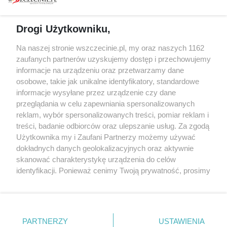
prywatności
Spacery i oprowadzania
Reklama
Jarmarki, festyny, pchle
Drogi Użytkowniku,
targi
Redakcja
Wernisaże
Specjalny koncert z okazji
Na naszej stronie wszczecinie.pl, my oraz naszych 1162
20. urodzin portalu
zaufanych partnerów uzyskujemy dostęp i przechowujemy
Więcej
wSzczecinie.pl
informacje na urządzeniu oraz przetwarzamy dane
osobowe, takie jak unikalne identyfikatory, standardowe
Regulamin konkursów
informacje wysyłane przez urządzenie czy dane
śniadaniówka "Hej
przeglądania w celu zapewniania spersonalizowanych
Szczecin! Jest piątek!"
reklam, wybór spersonalizowanych treści, pomiar reklam i
treści, badanie odbiorców oraz ulepszanie usług. Za zgodą
Użytkownika my i Zaufani Partnerzy możemy używać
dokładnych danych geolokalizacyjnych oraz aktywnie
Partnerzy
skanować charakterystykę urządzenia do celów
Praca Szczecin
identyfikacji. Ponieważ cenimy Twoją prywatność, prosimy
o zgodę na korzystanie z tych technologii poprzez
the:protocol
kliknięcie „Akceptuję”. Zgoda jest dobrowolna i zawsze
POZASzczecin.pl
możesz ją zmienić/wycofać klikając przycisk ustawień
prywatności znajdujący się w lewym dolnym rogu strony
PARTNERZY
USTAWIENIA
. Niektóre rodzaje przetwarzania danych nie wymagają