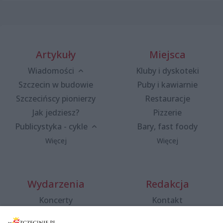
Artykuły
Miejsca
Wiadomości
Kluby i dyskoteki
Szczecin w budowie
Puby i kawiarnie
Szczecińscy pionierzy
Restauracje
Jak jedziesz?
Pizzerie
Publicystyka - cykle
Bary, fast foody
Więcej
Więcej
Wydarzenia
Redakcja
Koncerty
Kontakt
Warsztaty
Regulamin i polityka