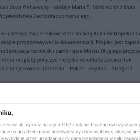
owo dużą frekwencją. -
dodaje Maria T. Markiewicz z biura
 Województwa Zachodniopomorskiego.
io ucieszyła zwolenników Szczecińskiej Kolei Metropolitalne
 etapie przygotowywania dokumentacji. Projekt jest zapis
modernizacja torowisk i zamknięcie Mostu Długiego przyczy
 która mogłaby połączyć nie tylko osiedla Szczecina (tak
skie miejscowości (Szczecin – Police – Gryfino – Stargard
Udostępnij
niku,
zczecinie.pl, my oraz naszych 1162 zaufanych partnerów uzyskujemy
cje na urządzeniu oraz przetwarzamy dane osobowe, takie jak unika
je wysyłane przez urządzenie czy dane przeglądania w celu zapewn