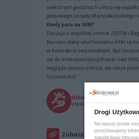
niektórych godzinach cieszą się wyjątk
prasowego Urzędu Marszałkowskiego
Kiedy pora na SKM?
Decyzja o wspólnej ofercie ZDiTM i Reg
Na razie plany uruchomienia SKM są na
w kontrakcie terytorialnym. Być może 
się do intensywniejszych prac nad SKM,
wygląda obecna oferta), ale także pobli
Szczeciński)?
Elżbieta Lipska
e.lipska@wszczecinie.pl
Drogi Użytkow
Na naszej stronie ws
przechowujemy informa
Zobacz też
standardowe informac