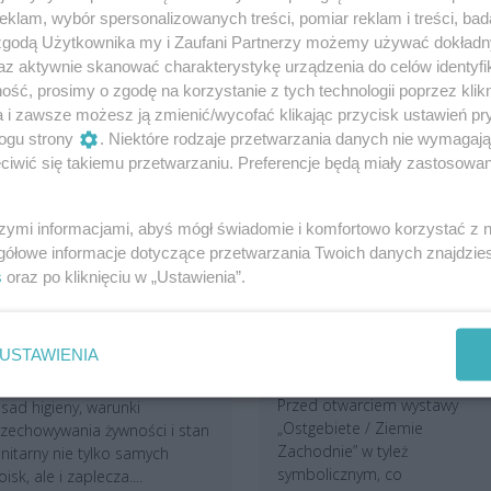
klam, wybór spersonalizowanych treści, pomiar reklam i treści, bad
 zgodą Użytkownika my i Zaufani Partnerzy możemy używać dokład
az aktywnie skanować charakterystykę urządzenia do celów identyfi
ść, prosimy o zgodę na korzystanie z tych technologii poprzez klikn
a i zawsze możesz ją zmienić/wycofać klikając przycisk ustawień pr
ogu strony
. Niektóre rodzaje przetwarzania danych nie wymagaj
iwić się takiemu przetwarzaniu. Preferencje będą miały zastosowania
szymi informacjami, abyś mógł świadomie i komfortowo korzystać z
gółowe informacje dotyczące przetwarzania Twoich danych znajdzi
s
oraz po kliknięciu w „Ustawienia”.
anepid po Jarmarku
Gdzie Zachód jest
akubowym. 90 punktów
Wschodem, a Wschód
prawdzonych, znamy
Zachodem. To bardzo
fekty
ważna wystawa dla
USTAWIENIA
mieszkańców pogranicza
rawdzali przestrzeganie
Przed otwarciem wystawy
sad higieny, warunki
„Ostgebiete / Ziemie
zechowywania żywności i stan
Zachodnie” w tyleż
nitarny nie tylko samych
symbolicznym, co
oisk, ale i zaplecza....