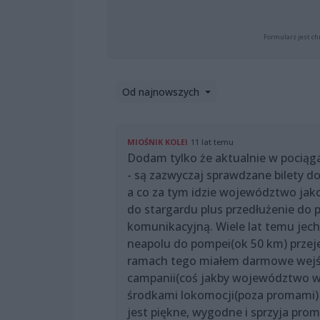
Formularz jest ch
Od najnowszych
MIOŚNIK KOLEI
11 lat temu
Dodam tylko że aktualnie w pociąga
- są zazwyczaj sprawdzane bilety do
a co za tym idzie województwo jak
do stargardu plus przedłużenie do po
komunikacyjną. Wiele lat temu jec
neapolu do pompei(ok 50 km) przej
ramach tego miałem darmowe wejście
campanii(coś jakby województwo w
środkami lokomocji(poza promami) 
jest piękne, wygodne i sprzyja prom