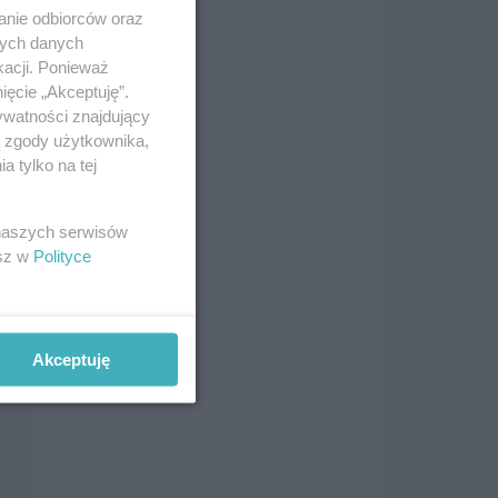
anie odbiorców oraz
nych danych
kacji. Ponieważ
ięcie „Akceptuję”.
ywatności znajdujący
ą zgody użytkownika,
 tylko na tej
 naszych serwisów
esz w
Polityce
Akceptuję