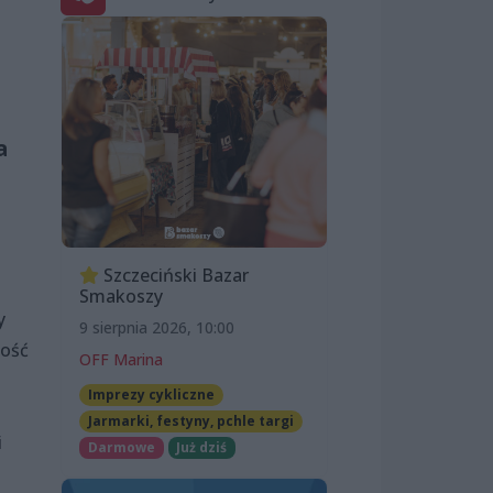
a
Szczeciński Bazar
Smakoszy
y
9 sierpnia 2026, 10:00
wość
OFF Marina
Imprezy cykliczne
Jarmarki, festyny, pchle targi
i
Darmowe
Już dziś