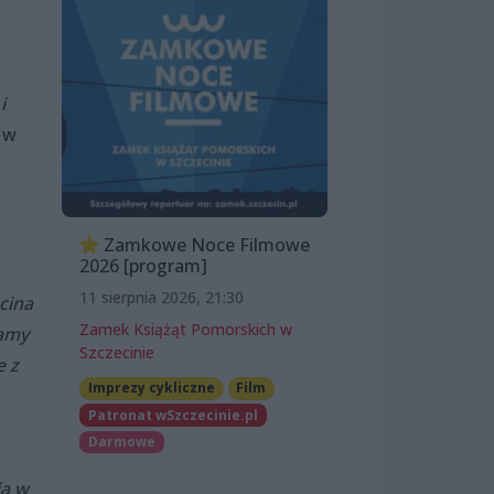
i
 w
Zamkowe Noce Filmowe
2026 [program]
11 sierpnia 2026, 21:30
cina
Zamek Książąt Pomorskich w
damy
Szczecinie
e z
Imprezy cykliczne
Film
Patronat wSzczecinie.pl
Darmowe
ia w