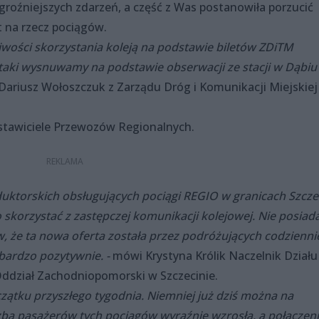
groźniejszych zdarzeń, a część z Was postanowiła porzucić
t na rzecz pociągów.
iwości skorzystania koleją na podstawie biletów ZDiTM
taki wysnuwamy na podstawie obserwacji ze stacji w Dąbiu 
ariusz Wołoszczuk z Zarządu Dróg i Komunikacji Miejskiej
tawiciele Przewozów Regionalnych.
uktorskich obsługujących pociągi REGIO w granicach Szcze
skorzystać z zastępczej komunikacji kolejowej. Nie posia
, że ta nowa oferta została przez podróżujących codzienni
 bardzo pozytywnie. -
mówi Krystyna Królik Naczelnik Działu
ddział Zachodniopomorski w Szczecinie.
zątku przyszłego tygodnia. Niemniej już dziś można na
czba pasażerów tych pociągów wyraźnie wzrosła, a połączen