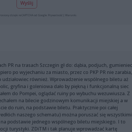
Wyślij
roniony dzięki reCAPTCHA od Google:
Prywatność
|
Warunki
.
ch PR na trasach Szczegin gł do: dąbia, podjuch, gumienie
piero po wyjechaniu za miasto, przez co PKP PR nie zarabia,
o udziałowiec również. Wprowadzenie wspólnego biletu aż
lic, gryfina i goleniowa dało by piękną i funkcjonalną siec
hałem do Pompei, oglądać ruiny po wybuchu wezuwiusza. Z
echałem na bilecie godzinowym komunikacji miejskiej a w
 do ruin, na podstawie biletu. Praktycznie poi całej
edłóch naszego schematu) można poruszać się wszystkimi
na podstawie jednego wspólnego biletu miejskiego. I to
ocji turystyki. ZDiTM i tak planuje wprowadzać kartę