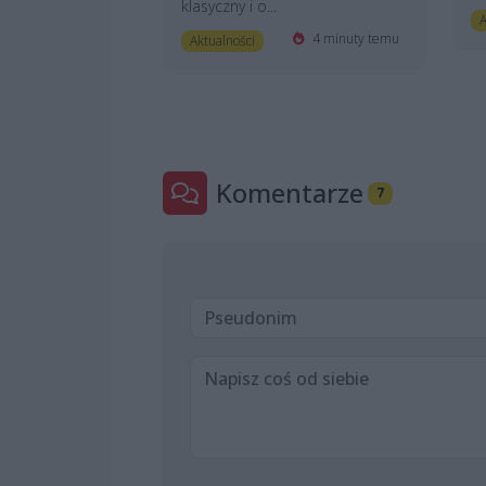
klasyczny i o...
A
4 minuty temu
Aktualności
Komentarze
7