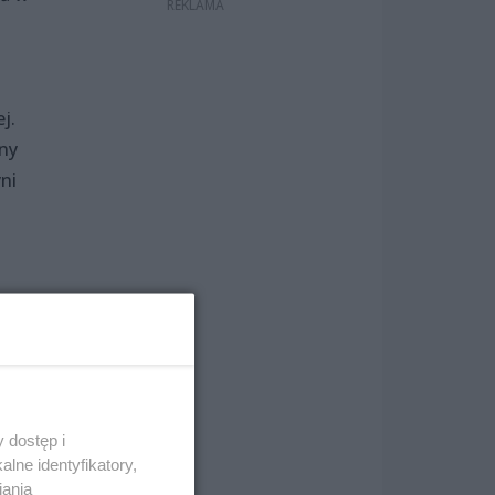
j.
any
ni
 dostęp i
lne identyfikatory,
iania