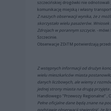
szczecińskiej drogówki nie odnotowali 
komunikację miejską i własny transpor
Z naszych obserwacji wynika, że z możl
skorzystało wielu pasażerów. Wniosek 
Zdrojach w porannym szczycie. -
mówi D
Szczecinie.
Obserwacje ZDiTM potwierdzają przeds
Z wstępnych informacji od drużyn kond
wielu mieszkańców miasta postanowiło 
danych liczbowych, ale wiemy z rozmów
jednej strony miasta na drugą przyjęta
Handlowego ”Przewozy Regionalne” , O
Pełne oficjalne dane będą znane na poc
podstawie obserwacji stwierdzić, że li