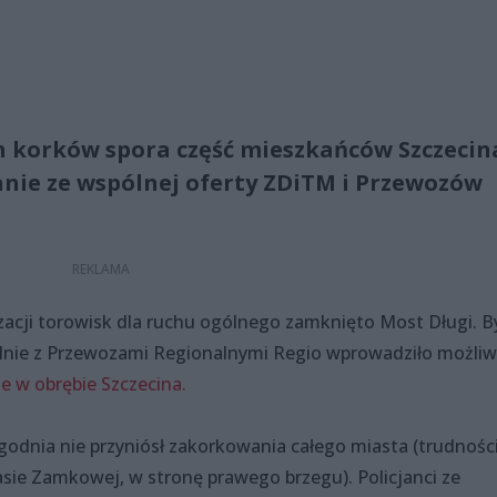
h korków spora część mieszkańców Szczecin
anie ze wspólnej oferty ZDiTM i Przewozów
acji torowisk dla ruchu ogólnego zamknięto Most Długi. B
ólnie z Przewozami Regionalnymi Regio wprowadziło możli
e w obrębie Szczecina.
godnia nie przyniósł zakorkowania całego miasta (trudnośc
sie Zamkowej, w stronę prawego brzegu). Policjanci ze