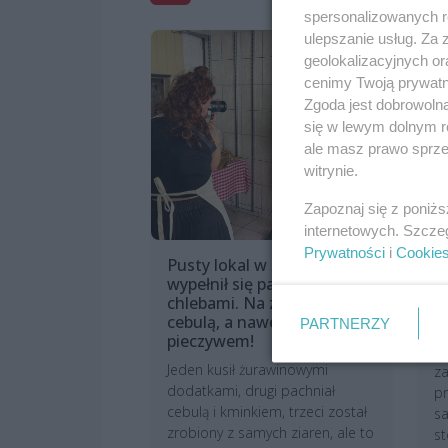
spersonalizowanych re
ulepszanie usług. Za
geolokalizacyjnych or
cenimy Twoją prywatno
Zgoda jest dobrowoln
się w lewym dolnym r
ale masz prawo sprzec
witrynie.
Zapoznaj się z poniż
internetowych. Szcze
Prywatności
i
Cookie
Pusty lokal w Śródmieściu
S
wypełnił się pachnącymi
J
chlebami. Na zakwasie, z
s
cebulą, a nawet czerstwym
e
PARTNERZY
pieczywem!
Sp
Jeden kusił żurawinowymi
za
dodatkami, drugi pachniał
pr
cebulą i kminkiem, trzeci został
sa
zrobiony z samych ziaren, ale to
st