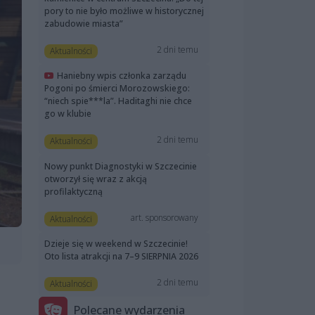
pory to nie było możliwe w historycznej
zabudowie miasta”
2 dni temu
Aktualności
Haniebny wpis członka zarządu
Pogoni po śmierci Morozowskiego:
“niech spie***la”. Haditaghi nie chce
go w klubie
2 dni temu
Aktualności
Nowy punkt Diagnostyki w Szczecinie
otworzył się wraz z akcją
profilaktyczną
art. sponsorowany
Aktualności
Dzieje się w weekend w Szczecinie!
Oto lista atrakcji na 7–9 SIERPNIA 2026
2 dni temu
Aktualności
Polecane wydarzenia