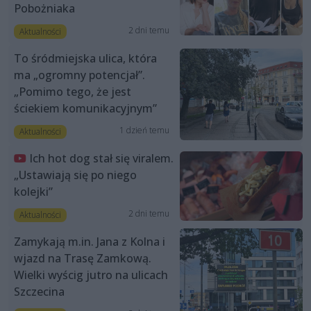
Pobożniaka
2 dni temu
Aktualności
To śródmiejska ulica, która
ma „ogromny potencjał”.
„Pomimo tego, że jest
ściekiem komunikacyjnym”
1 dzień temu
Aktualności
Ich hot dog stał się viralem.
„Ustawiają się po niego
kolejki”
2 dni temu
Aktualności
Zamykają m.in. Jana z Kolna i
wjazd na Trasę Zamkową.
Wielki wyścig jutro na ulicach
Szczecina