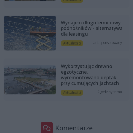
Wynajem długoterminowy
podnośników - alternatywa
dla leasingu
art. sponsorowany
Aktualności
Wykorzystując drewno
egzotyczne,
wyremontowano deptak
przy cumujących jachtach
2 godziny temu
Aktualności
Komentarze