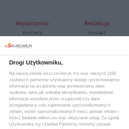
Wydarzenia
Redakcja
Koncerty
Kontakt
Warsztaty
Regulamin i polityka
prywatności
Spacery i oprowadzania
Reklama
Jarmarki, festyny, pchle
Drogi Użytkowniku,
targi
Redakcja
Wernisaże
Specjalny koncert z okazji
Na naszej stronie wszczecinie.pl, my oraz naszych 1160
20. urodzin portalu
zaufanych partnerów uzyskujemy dostęp i przechowujemy
Więcej
wSzczecinie.pl
informacje na urządzeniu oraz przetwarzamy dane
osobowe, takie jak unikalne identyfikatory, standardowe
Regulamin konkursów
informacje wysyłane przez urządzenie czy dane
śniadaniówka "Hej
przeglądania w celu zapewniania spersonalizowanych
Szczecin! Jest piątek!"
reklam, wybór spersonalizowanych treści, pomiar reklam i
treści, badanie odbiorców oraz ulepszanie usług. Za zgodą
Użytkownika my i Zaufani Partnerzy możemy używać