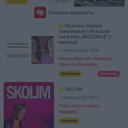
2 dni temu
Aktualności
Polecane wydarzenia
Wystawa Elżbiety
Śnieżewskiej i Anastasii
Lazarevej „MISZMASZ” |
wernisaż
7 sierpnia 2026, 18:00
Miejska Biblioteka Publiczna,
filia nr 54 (ProMedia)
Wernisaże
Darmowe
SKOLIM
7 sierpnia 2026, 20:00
Teatr Letni im. Heleny
Majdaniec
Koncerty