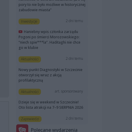
pory to nie było możliwe w historycznej
zabudowie miasta”
2 dni temu
Inwestycje
Haniebny wpis członka zarządu
Pogoni po śmierci Morozowskiego:
“niech spie***la”. Haditaghi nie chce
go w klubie
2 dni temu
Aktualności
Nowy punkt Diagnostyki w Szczecinie
otworzył się wraz z akcją
profilaktyczną
art. sponsorowany
Aktualności
Dzieje się w weekend w Szczecinie!
Oto lista atrakcji na 7–9 SIERPNIA 2026
2 dni temu
Zapowiedzi
Polecane wydarzenia