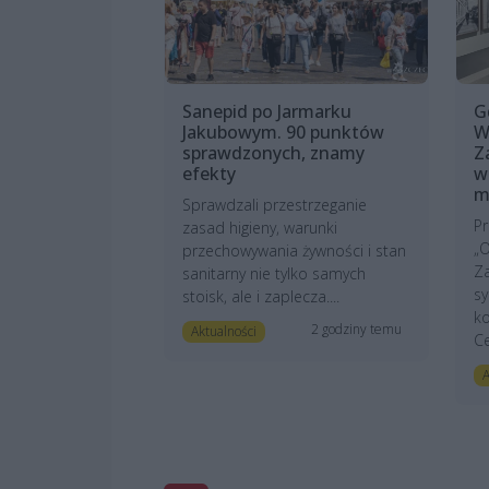
Sanepid po Jarmarku
G
Jakubowym. 90 punktów
W
sprawdzonych, znamy
Z
efekty
w
m
Sprawdzali przestrzeganie
P
zasad higieny, warunki
„O
przechowywania żywności i stan
Za
sanitarny nie tylko samych
s
stoisk, ale i zaplecza....
ko
2 godziny temu
Aktualności
Ce
A