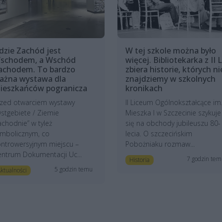
dzie Zachód jest
W tej szkole można było
schodem, a Wschód
więcej. Bibliotekarka z II 
achodem. To bardzo
zbiera historie, których ni
ażna wystawa dla
znajdziemy w szkolnych
ieszkańców pogranicza
kronikach
rzed otwarciem wystawy
II Liceum Ogólnokształcące im
stgebiete / Ziemie
Mieszka I w Szczecinie szykuje
chodnie” w tyleż
się na obchody jubileuszu 80-
ymbolicznym, co
lecia. O szczecińskim
ntrowersyjnym miejscu –
Pobożniaku rozmaw...
ntrum Dokumentacji Uc...
7 godzin te
Historia
5 godzin temu
ktualności