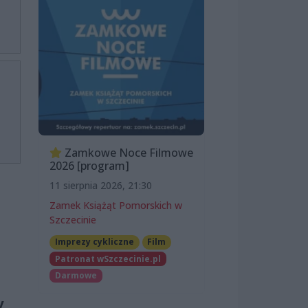
Zamkowe Noce Filmowe
2026 [program]
11 sierpnia 2026, 21:30
Zamek Książąt Pomorskich w
Szczecinie
Imprezy cykliczne
Film
Patronat wSzczecinie.pl
Darmowe
y