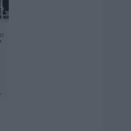
LO
e
.
mu