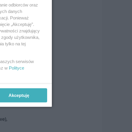
anie odbiorców oraz
nych danych
ak
kacji. Ponieważ
ięcie „Akceptuję”.
ywatności znajdujący
ą zgody użytkownika,
oi
 tylko na tej
 naszych serwisów
esz w
Polityce
n”
Akceptuję
we),