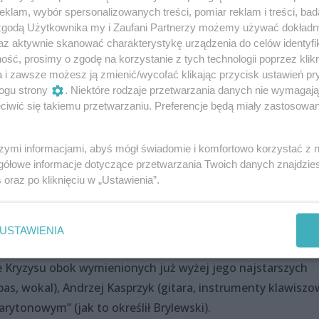
klam, wybór spersonalizowanych treści, pomiar reklam i treści, bad
twa jakim jest tegoroczny album zespołu – „Kryzys
 zgodą Użytkownika my i Zaufani Partnerzy możemy używać dokład
rdziej żywiołowo, ale chyba jednak nie tak emocjonalnie j
az aktywnie skanować charakterystykę urządzenia do celów identyfi
nkowych. Może z powodu średniej wieku, która była dość
ść, prosimy o zgodę na korzystanie z tych technologii poprzez klikn
a i zawsze możesz ją zmienić/wycofać klikając przycisk ustawień pr
 tego dnia Dni Morza....Oczywiście największeożywienie
ogu strony
. Niektóre rodzaje przetwarzania danych nie wymagaj
większych szlagierów Kryzysu. Podobnie było z „Je T`Aime M
iwić się takiemu przetwarzaniu. Preferencje będą miały zastosowania
szymi informacjami, abyś mógł świadomie i komfortowo korzystać z
gółowe informacje dotyczące przetwarzania Twoich danych znajdzi
s
oraz po kliknięciu w „Ustawienia”.
ępu spełniał tym razem nie Brylu, a perkusista zespołu –
dą zapowiedź obdarzał mniej lub bardziej dosadnymi
ystemu czy mediów. „Sygnał”, „Wojny gwiezdne”, „Armagedo
USTAWIENIA
Tadeusza Woźniaka to następneutwory, które Kryzys nam
ie Kryzysu obok wymienionych już wyżej jego najstarszych
s, wokal), Andrzej Kasprzyk (gitara, instrumenty klawiszo
rytonowym” (jak to określił Brylewski).