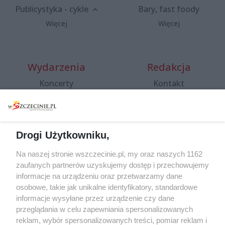
Publicystyka - cykle
Bary, fast foody
Więcej
Więcej
Wydarzenia
Redakcja
Koncerty
Kontakt
Warsztaty
Regulamin i polityka
prywatności
Spacery i oprowadzania
Reklama
Jarmarki, festyny, pchle
Drogi Użytkowniku,
targi
Redakcja
Wernisaże
Specjalny koncert z okazji
Na naszej stronie wszczecinie.pl, my oraz naszych 1162
20. urodzin portalu
zaufanych partnerów uzyskujemy dostęp i przechowujemy
Więcej
wSzczecinie.pl
informacje na urządzeniu oraz przetwarzamy dane
osobowe, takie jak unikalne identyfikatory, standardowe
Regulamin konkursów
informacje wysyłane przez urządzenie czy dane
śniadaniówka "Hej
przeglądania w celu zapewniania spersonalizowanych
Szczecin! Jest piątek!"
reklam, wybór spersonalizowanych treści, pomiar reklam i