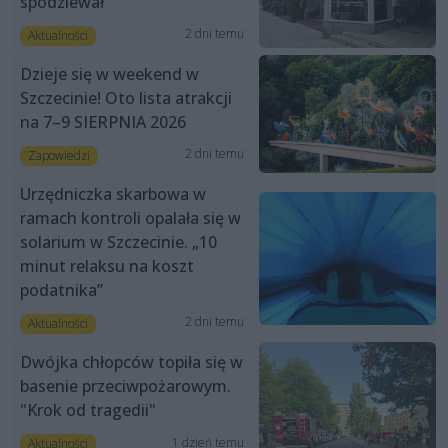
spodziewał”
2 dni temu
Aktualności
Dzieje się w weekend w
Szczecinie! Oto lista atrakcji
na 7–9 SIERPNIA 2026
2 dni temu
Zapowiedzi
Urzędniczka skarbowa w
ramach kontroli opalała się w
solarium w Szczecinie. „10
minut relaksu na koszt
podatnika”
2 dni temu
Aktualności
Dwójka chłopców topiła się w
basenie przeciwpożarowym.
"Krok od tragedii"
1 dzień temu
Aktualności