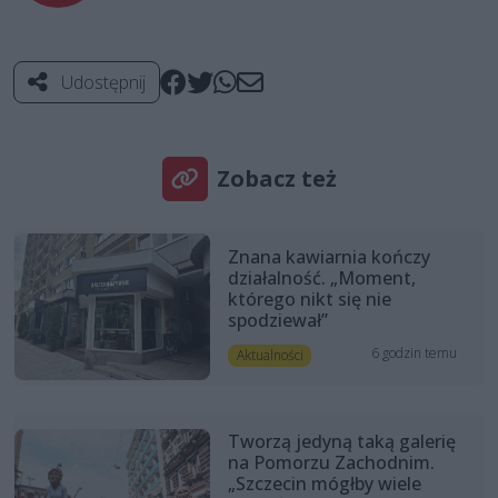
Udostępnij
Zobacz też
Znana kawiarnia kończy
działalność. „Moment,
którego nikt się nie
spodziewał”
6 godzin temu
Aktualności
Tworzą jedyną taką galerię
na Pomorzu Zachodnim.
„Szczecin mógłby wiele