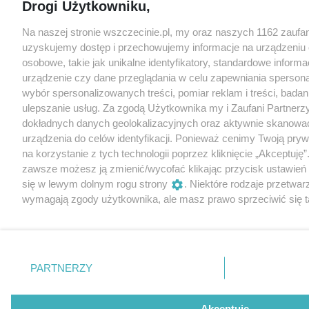
Drogi Użytkowniku,
Na naszej stronie wszczecinie.pl, my oraz naszych 1162 zaufa
uzyskujemy dostęp i przechowujemy informacje na urządzeniu
osobowe, takie jak unikalne identyfikatory, standardowe inform
urządzenie czy dane przeglądania w celu zapewniania sperson
wybór spersonalizowanych treści, pomiar reklam i treści, badan
ulepszanie usług. Za zgodą Użytkownika my i Zaufani Partne
dokładnych danych geolokalizacyjnych oraz aktywnie skanowa
urządzenia do celów identyfikacji. Ponieważ cenimy Twoją pry
na korzystanie z tych technologii poprzez kliknięcie „Akceptuję”
zawsze możesz ją zmienić/wycofać klikając przycisk ustawień
się w lewym dolnym rogu strony
. Niektóre rodzaje przetwar
wymagają zgody użytkownika, ale masz prawo sprzeciwić się t
Preferencje będą miały zastosowania tylko na tej witrynie.
Zapoznaj się z poniższymi informacjami, abyś mógł świadomie 
naszych serwisów internetowych. Szczegółowe informacje dot
PARTNERZY
Twoich danych znajdziesz w
Polityce Prywatności
i
Cookies
ora
„Ustawienia”.
Akceptuję