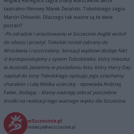
Anglika Renegata zagra znany warszawski aktor
teatralno-filmowy Marek Żerański. Tobolskiego zagra
Marcin Orłowski. Dlaczego tak ważne są te dwie
postaci?
-
Po zdradzie i aresztowaniu w Szczecinie Anglik wrócił
do obozu i przeżył, Tobolski został zabrany do
Wrocławia i rozstrzelany. Sensacji wątkowi dodaje fakt
iż korespondujemy z synem Tobolskieko, który mieszka
w Australii. Jesteśmy w posiadaniu listu, który Harry Day
napisał do żony Tobolskiego opisując jego szlachetny
charakter i całą Wielka ucieczkę. -
opowiada Andrzej
Fader, dodając
- Mamy nadzieję zebrać potrzebne
środki na realizacji tego ważnego wątku dla Szczecina.
wSzczecinie.pl
redakcja@wszczecinie.pl