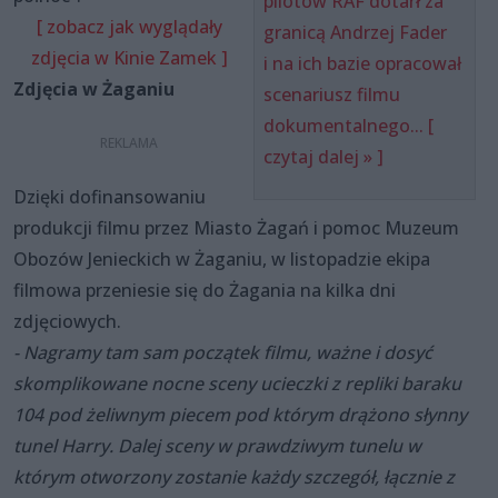
pilotów RAF dotarł za
[ zobacz jak wyglądały
granicą Andrzej Fader
zdjęcia w Kinie Zamek ]
i na ich bazie opracował
Zdjęcia w Żaganiu
scenariusz filmu
dokumentalnego... [
czytaj dalej » ]
Dzięki dofinansowaniu
produkcji filmu przez Miasto Żagań i pomoc Muzeum
Obozów Jenieckich w Żaganiu, w listopadzie ekipa
filmowa przeniesie się do Żagania na kilka dni
zdjęciowych.
- Nagramy tam sam początek filmu, ważne i dosyć
skomplikowane nocne sceny ucieczki z repliki baraku
104 pod żeliwnym piecem pod którym drążono słynny
tunel Harry. Dalej sceny w prawdziwym tunelu w
którym otworzony zostanie każdy szczegół, łącznie z