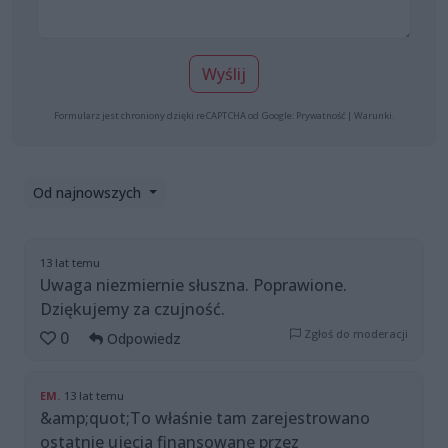
Wyślij
Formularz jest chroniony dzięki reCAPTCHA od Google:
Prywatność
|
Warunki
.
Od najnowszych
13 lat temu
Uwaga niezmiernie słuszna. Poprawione.
Dziękujemy za czujność.
Zgłoś do moderacji
0
Odpowiedz
EM.
13 lat temu
&amp;quot;To właśnie tam zarejestrowano
ostatnie ujęcia finansowane przez