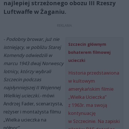
najlepiej strzeżonego obozu III Rzeszy
Luftwaffe w Żaganiu.
- Podobny browar, już nie
Szczecin głównym
istniejący, w pobliżu Starej
bohaterem filmowej
Komendy odwiedzili w
ucieczki
marcu 1943 dwaj Norwescy
lotnicy, którzy wybrali
Historia przedstawiona
Szczecin podczas
w kultowym
najsłynniejszej II Wojennej
amerykańskim filmie
Wielkiej ucieczki.-
mówi
„Wielka Ucieczka”
Andrzej Fader, scenarzysta,
z 1963r. ma swoją
reżyser i montażysta filmu
kontynuację
„Wielka ucieczka na
w Szczecinie. Na zapiski
północ”.