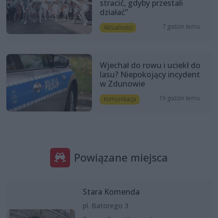
stracić, gdyby przestali
działać”
7 godzin temu
Aktualności
Wjechał do rowu i uciekł do
lasu? Niepokojący incydent
w Zdunowie
19 godzin temu
Komunikacja
Powiązane miejsca
Stara Komenda
pl. Batorego 3