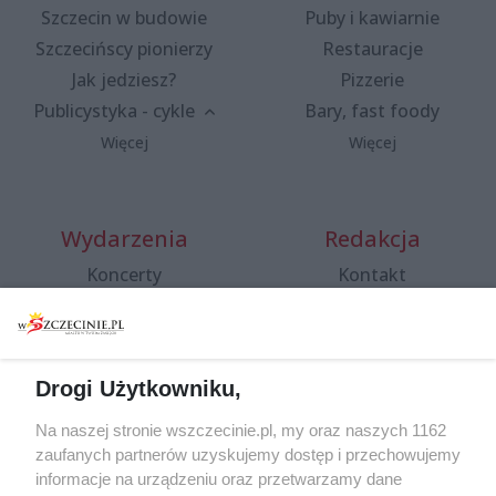
Szczecin w budowie
Puby i kawiarnie
Szczecińscy pionierzy
Restauracje
Jak jedziesz?
Pizzerie
Publicystyka - cykle
Bary, fast foody
Więcej
Więcej
Wydarzenia
Redakcja
Koncerty
Kontakt
Warsztaty
Regulamin i polityka
prywatności
Spacery i oprowadzania
Reklama
Jarmarki, festyny, pchle
Drogi Użytkowniku,
targi
Redakcja
Wernisaże
Specjalny koncert z okazji
Na naszej stronie wszczecinie.pl, my oraz naszych 1162
20. urodzin portalu
zaufanych partnerów uzyskujemy dostęp i przechowujemy
Więcej
wSzczecinie.pl
informacje na urządzeniu oraz przetwarzamy dane