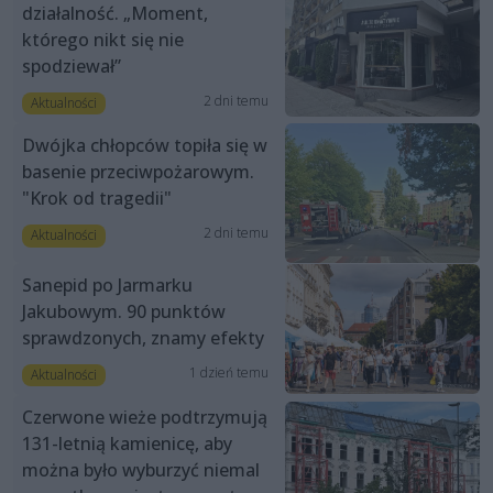
działalność. „Moment,
którego nikt się nie
spodziewał”
2 dni temu
Aktualności
Dwójka chłopców topiła się w
basenie przeciwpożarowym.
"Krok od tragedii"
2 dni temu
Aktualności
Sanepid po Jarmarku
Jakubowym. 90 punktów
sprawdzonych, znamy efekty
1 dzień temu
Aktualności
Czerwone wieże podtrzymują
131-letnią kamienicę, aby
można było wyburzyć niemal