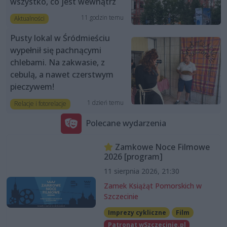
wszystko, co jest wewnątrz
11 godzin temu
Aktualności
Pusty lokal w Śródmieściu
wypełnił się pachnącymi
chlebami. Na zakwasie, z
cebulą, a nawet czerstwym
pieczywem!
1 dzień temu
Relacje i fotorelacje
Polecane wydarzenia
Zamkowe Noce Filmowe
2026 [program]
11 sierpnia 2026, 21:30
Zamek Książąt Pomorskich w
Szczecinie
Imprezy cykliczne
Film
Patronat wSzczecinie.pl