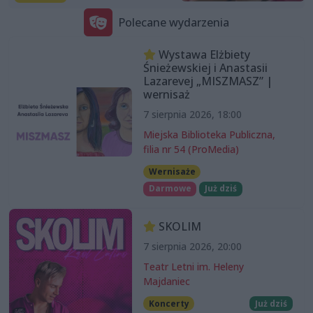
Polecane wydarzenia
Wystawa Elżbiety
Śnieżewskiej i Anastasii
Lazarevej „MISZMASZ” |
wernisaż
7 sierpnia 2026, 18:00
Miejska Biblioteka Publiczna,
filia nr 54 (ProMedia)
Wernisaże
Darmowe
Już dziś
SKOLIM
7 sierpnia 2026, 20:00
Teatr Letni im. Heleny
Majdaniec
Koncerty
Już dziś