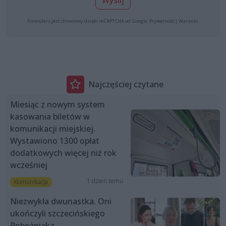
Wyślij
Formularz jest chroniony dzięki reCAPTCHA od Google:
Prywatność
|
Warunki
.
Najczęściej czytane
Miesiąc z nowym system
kasowania biletów w
komunikacji miejskiej.
Wystawiono 1300 opłat
dodatkowych więcej niż rok
wcześniej
1 dzień temu
Komunikacja
Niezwykła dwunastka. Oni
ukończyli szczecińskiego
Pobożniaka