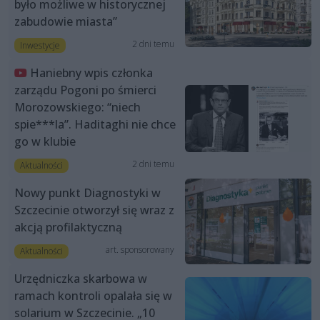
było możliwe w historycznej
zabudowie miasta”
2 dni temu
Inwestycje
Haniebny wpis członka
zarządu Pogoni po śmierci
Morozowskiego: “niech
spie***la”. Haditaghi nie chce
go w klubie
2 dni temu
Aktualności
Nowy punkt Diagnostyki w
Szczecinie otworzył się wraz z
akcją profilaktyczną
art. sponsorowany
Aktualności
Urzędniczka skarbowa w
ramach kontroli opalała się w
solarium w Szczecinie. „10