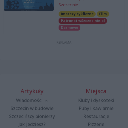
Szczecinie
Imprezy cykliczne
Film
Patronat wSzczecinie.pl
Darmowe
Artykuły
Miejsca
Wiadomości
Kluby i dyskoteki
Szczecin w budowie
Puby i kawiarnie
Szczecińscy pionierzy
Restauracje
Jak jedziesz?
Pizzerie