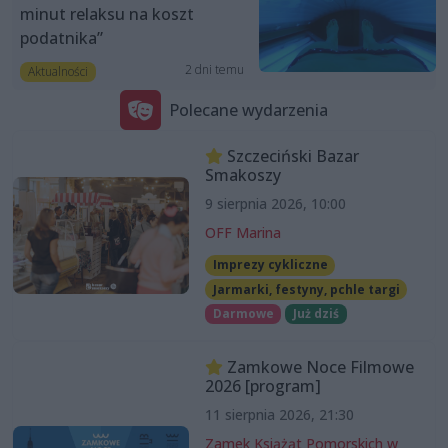
minut relaksu na koszt
podatnika”
2 dni temu
Aktualności
Polecane wydarzenia
Szczeciński Bazar
Smakoszy
9 sierpnia 2026, 10:00
OFF Marina
Imprezy cykliczne
Jarmarki, festyny, pchle targi
Darmowe
Już dziś
Zamkowe Noce Filmowe
2026 [program]
11 sierpnia 2026, 21:30
Zamek Książąt Pomorskich w