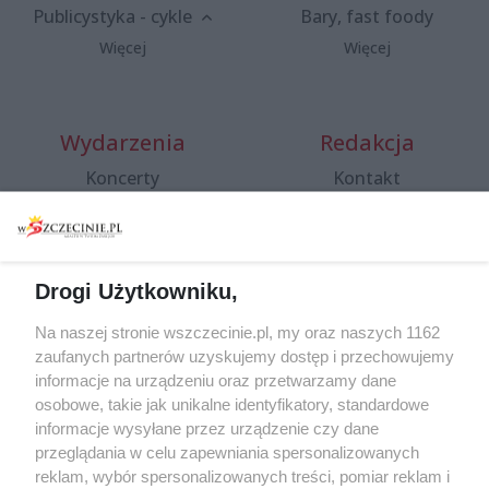
Publicystyka - cykle
Bary, fast foody
Więcej
Więcej
Wydarzenia
Redakcja
Koncerty
Kontakt
Warsztaty
Regulamin i polityka
prywatności
Spacery i oprowadzania
Reklama
Jarmarki, festyny, pchle
Drogi Użytkowniku,
targi
Redakcja
Wernisaże
Specjalny koncert z okazji
Na naszej stronie wszczecinie.pl, my oraz naszych 1162
20. urodzin portalu
zaufanych partnerów uzyskujemy dostęp i przechowujemy
Więcej
wSzczecinie.pl
informacje na urządzeniu oraz przetwarzamy dane
osobowe, takie jak unikalne identyfikatory, standardowe
Regulamin konkursów
informacje wysyłane przez urządzenie czy dane
śniadaniówka "Hej
przeglądania w celu zapewniania spersonalizowanych
Szczecin! Jest piątek!"
reklam, wybór spersonalizowanych treści, pomiar reklam i