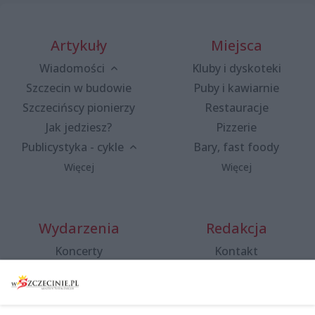
Artykuły
Miejsca
Wiadomości
Kluby i dyskoteki
Szczecin w budowie
Puby i kawiarnie
Szczecińscy pionierzy
Restauracje
Jak jedziesz?
Pizzerie
Publicystyka - cykle
Bary, fast foody
Więcej
Więcej
Wydarzenia
Redakcja
Koncerty
Kontakt
Warsztaty
Regulamin i polityka
prywatności
Spacery i oprowadzania
Reklama
Jarmarki, festyny, pchle