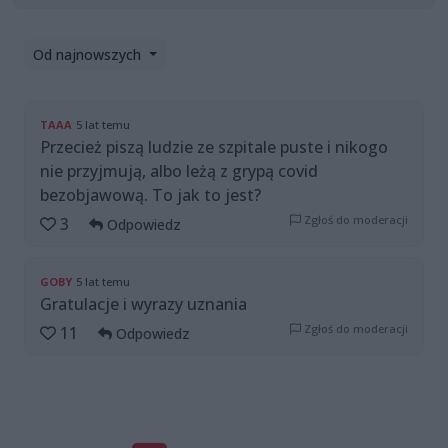
Od najnowszych
TAAA
5 lat temu
Przecież piszą ludzie ze szpitale puste i nikogo
nie przyjmują, albo leżą z grypą covid
bezobjawową. To jak to jest?
Zgłoś do moderacji
3
Odpowiedz
GOBY
5 lat temu
Gratulacje i wyrazy uznania
Zgłoś do moderacji
11
Odpowiedz