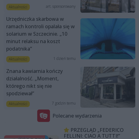
art. sponsorowany
Aktualności
Urzędniczka skarbowa w
ramach kontroli opalała się w
solarium w Szczecinie. „10
minut relaksu na koszt
podatnika”
1 dzień temu
Aktualności
Znana kawiarnia kończy
działalność. „Moment,
którego nikt się nie
spodziewał”
7 godzin temu
Aktualności
Polecane wydarzenia
PRZEGLĄD „FEDERICO
FELLINI: CIAO A TUTTI!”