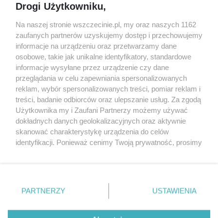
Drogi Użytkowniku,
targi
Redakcja
Wernisaże
Specjalny koncert z okazji
Na naszej stronie wszczecinie.pl, my oraz naszych 1162
20. urodzin portalu
zaufanych partnerów uzyskujemy dostęp i przechowujemy
Więcej
wSzczecinie.pl
informacje na urządzeniu oraz przetwarzamy dane
osobowe, takie jak unikalne identyfikatory, standardowe
Regulamin konkursów
informacje wysyłane przez urządzenie czy dane
śniadaniówka "Hej
przeglądania w celu zapewniania spersonalizowanych
Szczecin! Jest piątek!"
reklam, wybór spersonalizowanych treści, pomiar reklam i
treści, badanie odbiorców oraz ulepszanie usług. Za zgodą
Użytkownika my i Zaufani Partnerzy możemy używać
dokładnych danych geolokalizacyjnych oraz aktywnie
Partnerzy
skanować charakterystykę urządzenia do celów
Praca Szczecin
identyfikacji. Ponieważ cenimy Twoją prywatność, prosimy
o zgodę na korzystanie z tych technologii poprzez
the:protocol
kliknięcie „Akceptuję”. Zgoda jest dobrowolna i zawsze
POZASzczecin.pl
możesz ją zmienić/wycofać klikając przycisk ustawień
prywatności znajdujący się w lewym dolnym rogu strony
PARTNERZY
USTAWIENIA
. Niektóre rodzaje przetwarzania danych nie wymagają
zgody użytkownika, ale masz prawo sprzeciwić się
© 2026 wSzczecinie.pl
takiemu przetwarzaniu. Preferencje będą miały