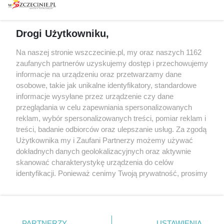
prywatności
Spacery i oprowadzania
Reklama
Jarmarki, festyny, pchle
Drogi Użytkowniku,
targi
Redakcja
Wernisaże
Specjalny koncert z okazji
Na naszej stronie wszczecinie.pl, my oraz naszych 1162
20. urodzin portalu
zaufanych partnerów uzyskujemy dostęp i przechowujemy
Więcej
wSzczecinie.pl
informacje na urządzeniu oraz przetwarzamy dane
osobowe, takie jak unikalne identyfikatory, standardowe
Regulamin konkursów
informacje wysyłane przez urządzenie czy dane
śniadaniówka "Hej
przeglądania w celu zapewniania spersonalizowanych
Szczecin! Jest piątek!"
reklam, wybór spersonalizowanych treści, pomiar reklam i
treści, badanie odbiorców oraz ulepszanie usług. Za zgodą
Użytkownika my i Zaufani Partnerzy możemy używać
dokładnych danych geolokalizacyjnych oraz aktywnie
Partnerzy
skanować charakterystykę urządzenia do celów
Praca Szczecin
identyfikacji. Ponieważ cenimy Twoją prywatność, prosimy
o zgodę na korzystanie z tych technologii poprzez
the:protocol
kliknięcie „Akceptuję”. Zgoda jest dobrowolna i zawsze
POZASzczecin.pl
możesz ją zmienić/wycofać klikając przycisk ustawień
prywatności znajdujący się w lewym dolnym rogu strony
PARTNERZY
USTAWIENIA