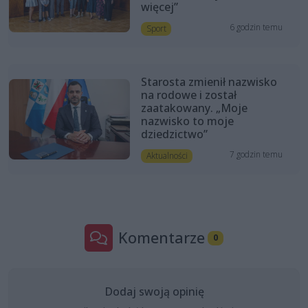
więcej”
6 godzin temu
Sport
Starosta zmienił nazwisko
na rodowe i został
zaatakowany. „Moje
nazwisko to moje
dziedzictwo”
7 godzin temu
Aktualności
Komentarze
0
Dodaj swoją opinię