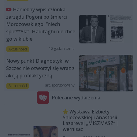
Haniebny wpis członka
zarządu Pogoni po śmierci
Morozowskiego: “niech
spie***la”. Haditaghi nie chce
go w klubie
12 godzin temu
Aktualności
Nowy punkt Diagnostyki w
Szczecinie otworzył się wraz z
akcją profilaktyczną
art. sponsorowany
Aktualności
Polecane wydarzenia
Wystawa Elżbiety
Śnieżewskiej i Anastasii
Lazarevej „MISZMASZ” |
wernisaż