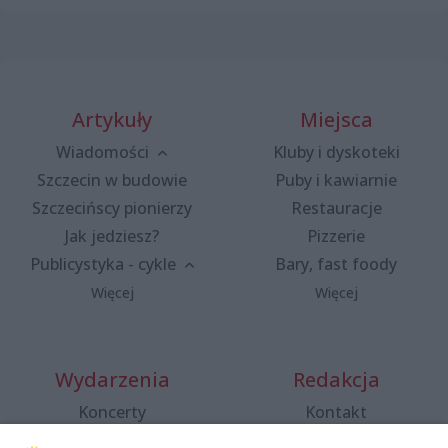
Artykuły
Miejsca
Wiadomości
Kluby i dyskoteki
Szczecin w budowie
Puby i kawiarnie
Szczecińscy pionierzy
Restauracje
Jak jedziesz?
Pizzerie
Publicystyka - cykle
Bary, fast foody
Więcej
Więcej
Wydarzenia
Redakcja
Koncerty
Kontakt
Warsztaty
Regulamin i polityka