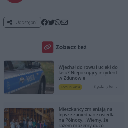
Udostępnij
Zobacz też
Wjechał do rowu i uciekł do
lasu? Niepokojący incydent
w Zdunowie
3 godziny temu
Komunikacja
Mieszkańcy zmieniają na
lepsze zaniedbane osiedla
na Północy. „Wiemy, że
razem możemy dużo