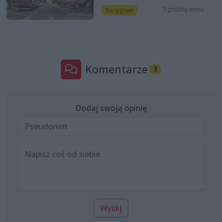
3 godziny temu
Na sygnale
Komentarze
3
Dodaj swoją opinię
Wyślij