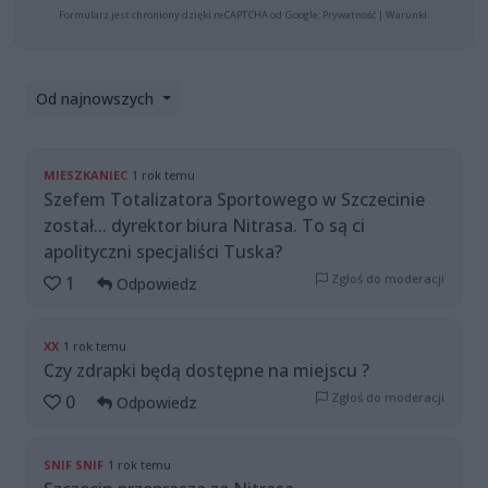
Formularz jest chroniony dzięki reCAPTCHA od Google:
Prywatność
|
Warunki
.
Od najnowszych
MIESZKANIEC
1 rok temu
Szefem Totalizatora Sportowego w Szczecinie
został... dyrektor biura Nitrasa. To są ci
apolityczni specjaliści Tuska?
Zgłoś do moderacji
1
Odpowiedz
XX
1 rok temu
Czy zdrapki będą dostępne na miejscu ?
Zgłoś do moderacji
0
Odpowiedz
SNIF SNIF
1 rok temu