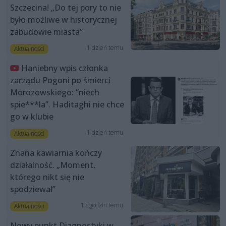
Szczecina! „Do tej pory to nie
było możliwe w historycznej
zabudowie miasta”
1 dzień temu
Aktualności
Haniebny wpis członka
zarządu Pogoni po śmierci
Morozowskiego: “niech
spie***la”. Haditaghi nie chce
go w klubie
1 dzień temu
Aktualności
Znana kawiarnia kończy
działalność. „Moment,
którego nikt się nie
spodziewał”
12 godzin temu
Aktualności
Nowy punkt Diagnostyki w