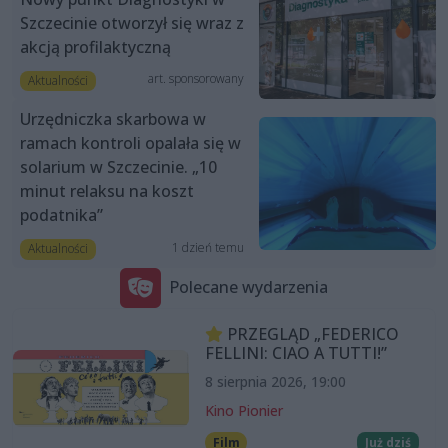
Szczecinie otworzył się wraz z
akcją profilaktyczną
art. sponsorowany
Aktualności
Urzędniczka skarbowa w
ramach kontroli opalała się w
solarium w Szczecinie. „10
minut relaksu na koszt
podatnika”
1 dzień temu
Aktualności
Polecane wydarzenia
PRZEGLĄD „FEDERICO
FELLINI: CIAO A TUTTI!”
8 sierpnia 2026, 19:00
Kino Pionier
Film
Już dziś