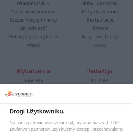
Wiadomości
Kluby i dyskoteki
Szczecin w budowie
Puby i kawiarnie
Szczecińscy pionierzy
Restauracje
Jak jedziesz?
Pizzerie
Publicystyka - cykle
Bary, fast foody
Więcej
Więcej
Wydarzenia
Redakcja
Koncerty
Kontakt
Warsztaty
Regulamin i polityka
prywatności
Spacery i oprowadzania
Reklama
Jarmarki, festyny, pchle
Drogi Użytkowniku,
targi
Redakcja
Wernisaże
Specjalny koncert z okazji
Na naszej stronie wszczecinie.pl, my oraz naszych 1162
20. urodzin portalu
zaufanych partnerów uzyskujemy dostęp i przechowujemy
Więcej