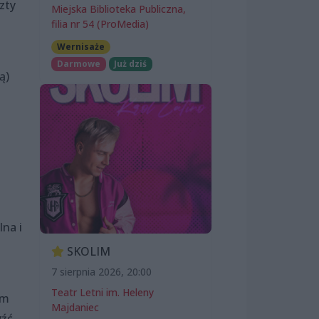
zty
Miejska Biblioteka Publiczna,
filia nr 54 (ProMedia)
Wernisaże
Darmowe
Już dziś
ą)
lna i
SKOLIM
7 sierpnia 2026, 20:00
Teatr Letni im. Heleny
im
Majdaniec
yźć