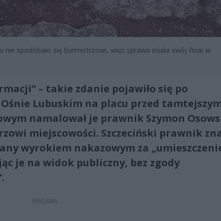
 nie spodobało się burmistrzowi, więc sprawa miała swój finał w
macji” – takie zdanie pojawiło się po
Ośnie Lubuskim na placu przed tamtejszy
owym namalował je prawnik Szymon Osowsk
rzowi miejscowości. Szczeciński prawnik zn
kazany wyrokiem nakazowym za „umieszczeni
ąc je na widok publiczny, bez zgody
.