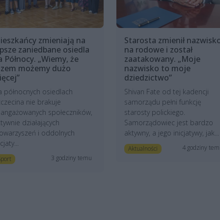
ieszkańcy zmieniają na
Starosta zmienił nazwisk
epsze zaniedbane osiedla
na rodowe i został
a Północy. „Wiemy, że
zaatakowany. „Moje
azem możemy dużo
nazwisko to moje
ięcej”
dziedzictwo”
a północnych osiedlach
Shivan Fate od tej kadencji
czecina nie brakuje
samorządu pełni funkcję
aangażowanych społeczników,
starosty polickiego.
tywnie działających
Samorządowiec jest bardzo
owarzyszeń i oddolnych
aktywny, a jego inicjatywy, jak...
icjaty...
4 godziny te
Aktualności
3 godziny temu
port