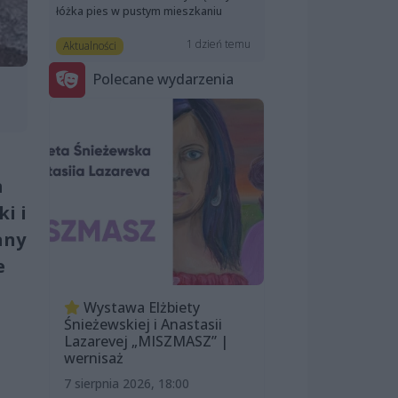
łóżka pies w pustym mieszkaniu
1 dzień temu
Aktualności
Polecane wydarzenia
m
i i
any
e
Wystawa Elżbiety
Śnieżewskiej i Anastasii
Lazarevej „MISZMASZ” |
wernisaż
7 sierpnia 2026, 18:00