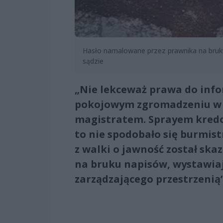
Hasło namalowane przez prawnika na bruku
sądzie
„Nie lekceważ prawa do infor
pokojowym zgromadzeniu w 
magistratem. Sprayem kred
to nie spodobało się burmist
z walki o jawność został s
na bruku napisów, wystawiaj
zarządzającego przestrzenią”