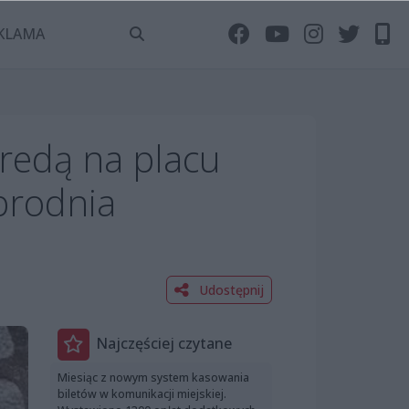
KLAMA
redą na placu
zbrodnia
Udostępnij
Najczęściej czytane
Miesiąc z nowym system kasowania
biletów w komunikacji miejskiej.