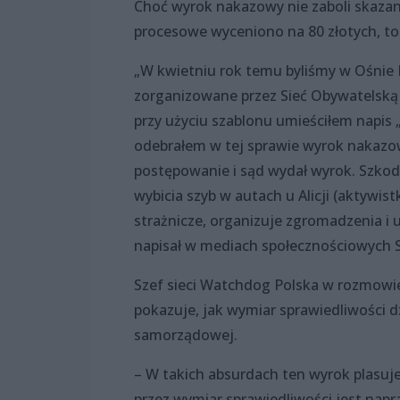
Choć wyrok nakazowy nie zaboli skazan
procesowe wyceniono na 80 złotych, to
„W kwietniu rok temu byliśmy w Ośnie
zorganizowane przez Sieć Obywatelską
przy użyciu szablonu umieściłem napis
odebrałem w tej sprawie wyrok nakazow
postępowanie i sąd wydał wyrok. Szkod
wybicia szyb w autach u Alicji (aktywist
strażnicze, organizuje zgromadzenia i u
napisał w mediach społecznościowych
Szef sieci Watchdog Polska w rozmowie 
pokazuje, jak wymiar sprawiedliwości d
samorządowej.
– W takich absurdach ten wyrok plasuj
przez wymiar sprawiedliwości jest nap