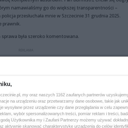
órym namawialiśmy go do większej transparentności –
olicja przesłuchała mnie w Szczecinie 31 grudnia 2025.
e prawnik.
 sprawa była szeroko komentowana.
edą, to łamią prawo?” – pyta jedna z internautek.
ulgaryzmów?” – komentuje były poseł Arkadiusz Litwiński.
niku,
ciągnęliby do odpowiedzialności deszcz za próbę ukrycia
zczecinie.pl, my oraz naszych 1162 zaufanych partnerów uzyskujemy
a internautka.
cje na urządzeniu oraz przetwarzamy dane osobowe, takie jak unika
je wysyłane przez urządzenie czy dane przeglądania w celu zapewn
ch organizacji w Polsce zajmujących się tematami związan
klam, wybór spersonalizowanych treści, pomiar reklam i treści, bad
blicznej. Kilka tygodni temu głośno było o inicjatywie
 zgodą Użytkownika my i Zaufani Partnerzy możemy używać dokład
 na uruchomieniu strony „Każdy musi gdzieś pracować”. To
az aktywnie skanować charakterystykę urządzenia do celów identyfi