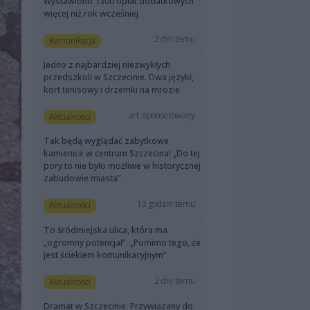
Wystawiono 1300 opłat dodatkowych
więcej niż rok wcześniej
2 dni temu
Komunikacja
Jedno z najbardziej niezwykłych
przedszkoli w Szczecinie. Dwa języki,
kort tenisowy i drzemki na mrozie
art. sponsorowany
Aktualności
Tak będą wyglądać zabytkowe
kamienice w centrum Szczecina! „Do tej
pory to nie było możliwe w historycznej
zabudowie miasta”
13 godzin temu
Aktualności
To śródmiejska ulica, która ma
„ogromny potencjał”. „Pomimo tego, że
jest ściekiem komunikacyjnym”
2 dni temu
Aktualności
Dramat w Szczecinie. Przywiązany do