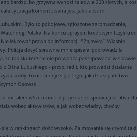
ego bardzo, bo grzywna wynosi zaledwie 200 złotych, a kos
 cała sytuacja komentowana jest jako absurd.
 Lubuskim. Było to pokojowe, zgłoszone zgromadzenie,
 Watchdog Polska. Na końcu sprayem kredowym (czyli kred
 „Nie lekceważ prawa do informacji #ZaJawka”. Właśnie
y. Policja dosyć sprawnie mnie spisała, poprowadziła
a, że tak skutecznie nie prowadzą postępowania w sprawie
ki z Ośna Lubuskiego - przyp. red.). Kto prowadzi działania
żywa kredy, to nie śmieje się z tego, jak działa państwo” –
 Szymon Osowski.
z portalem wSzczecinie.pl przyznał, że sprawa jest absurda
ziała wobec aktywistów, a jak wobec władzy, choćby
e się w rankingach dość wysoko. Zajmowanie się czymś tak
rawdę kompletnym absurdem. Pan burmistrz chciał się odgr