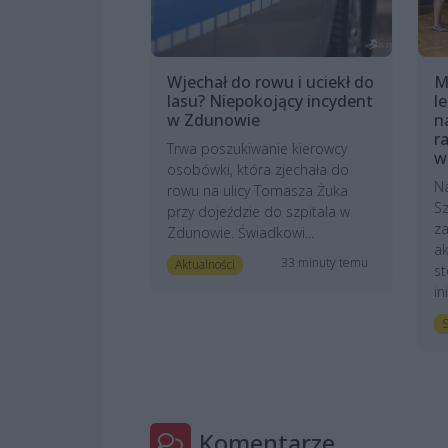
Wjechał do rowu i uciekł do
M
lasu? Niepokojący incydent
l
w Zdunowie
n
r
Trwa poszukiwanie kierowcy
w
osobówki, która zjechała do
N
rowu na ulicy Tomasza Żuka
Sz
przy dojeździe do szpitala w
z
Zdunowie. Świadkowi...
ak
33 minuty temu
Aktualności
st
in
S
Komentarze