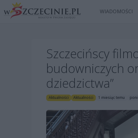
WIADOMOŚCI
Szczecińscy fil
budowniczych org
dziedzictwa”
Aktualności
Aktualności
1 miesiąc temu
poni