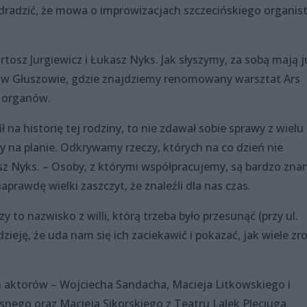
radzić, że mowa o improwizacjach szczecińskiego organist
tosz Jurgiewicz i Łukasz Nyks. Jak słyszymy, za sobą mają j
 w Głuszowie, gdzie znajdziemy renomowany warsztat Ars
e organów.
ł na historię tej rodziny, to nie zdawał sobie sprawy z wielu
cy na planie. Odkrywamy rzeczy, których na co dzień nie
z Nyks. – Osoby, z którymi współpracujemy, są bardzo znan
rawdę wielki zaszczyt, że znaleźli dla nas czas.
y to nazwisko z willi, którą trzeba było przesunąć (przy ul.
ieję, że uda nam się ich zaciekawić i pokazać, jak wiele zro
h aktorów – Wojciecha Sandacha, Macieja Litkowskiego i
nego oraz Macieja Sikorskiego z Teatru Lalek Pleciuga.