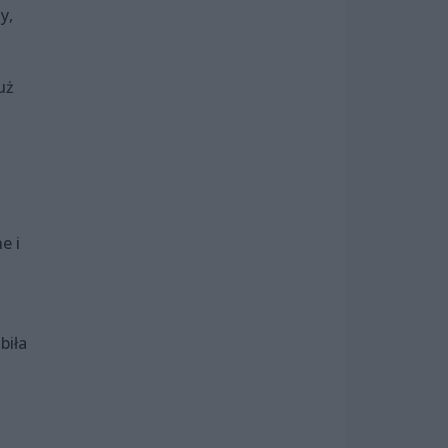
y,
uż
e i
biła