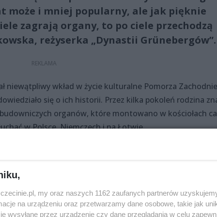
t może i mniej popularny, ale jak pięknie
ele zagrają organy, to po ciele przechodzą
kowska, reżyserka „Dynastii Grünebergów”.
ał niewątpliwy wkład w życie kulturalne Pomorza Zachodnie
wiedziało się o ich historii. Przez kilka pokoleń rodzina z
i budowniczych organów, które montowano w kościołach ca
łuchać w Polsce, Niemczech i na Łotwie.
dzictwo kulturowe, które należy
niku,
zczecinie.pl, my oraz naszych 1162 zaufanych partnerów uzyskujemy
ystkim historia o organach, które budowali i naprawiali. D
cje na urządzeniu oraz przetwarzamy dane osobowe, takie jak unika
, które należy szanować – podkreśla. – Zdjęcia zaczęliśmy
je wysyłane przez urządzenie czy dane przeglądania w celu zapewn