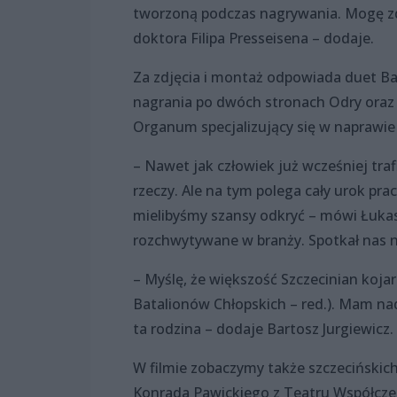
tworzoną podczas nagrywania. Mogę zd
doktora Filipa Presseisena – dodaje.
Za zdjęcia i montaż odpowiada duet Bar
nagrania po dwóch stronach Odry oraz
Organum specjalizujący się w naprawi
– Nawet jak człowiek już wcześniej trafi
rzeczy. Ale na tym polega cały urok pra
mielibyśmy szansy odkryć – mówi Łukas
rozchwytywane w branży. Spotkał nas nap
– Myślę, że większość Szczecinian kojarz
Batalionów Chłopskich – red.). Mam nadz
ta rodzina – dodaje Bartosz Jurgiewicz.
W filmie zobaczymy także szczecińskic
Konrada Pawickiego z Teatru Współczes