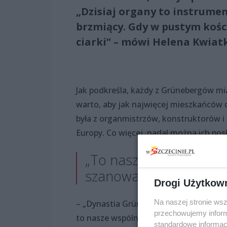
„Dzisiaj organy to instrumen
brzmiący. Gdy w pustym kości
ciarki” – mówi Helena Kwiat
Jak podkreśla, każdy z Grünebergów mi
warto, aby jak najwięcej mieszkańców do
była z organmistrzów, konstruktorów 
Europy. Co więcej, nadal można ich pos
„To nasze wspólne dzie
szanować”
Drogi Użytkow
Na naszej stronie ws
– „Dynastia Grünebergów” to przede wsz
przechowujemy informa
to nasze wspólne dziedzictwo kulturowe
standardowe informac