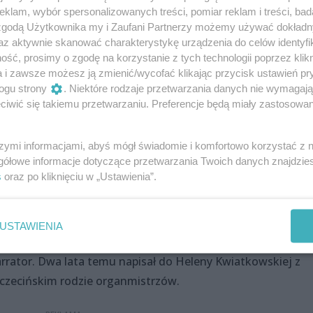
nie. To tam zainscenizowaliśmy przyjęcie z udziałem Geor
klam, wybór spersonalizowanych treści, pomiar reklam i treści, bad
łonków tej rodziny, musiałam rozpisać sobie ich drzewo
 zgodą Użytkownika my i Zaufani Partnerzy możemy używać dokład
az aktywnie skanować charakterystykę urządzenia do celów identyfi
a.
ść, prosimy o zgodę na korzystanie z tych technologii poprzez klikn
a i zawsze możesz ją zmienić/wycofać klikając przycisk ustawień pr
sceny kręcone m.in. w niemieckich kościołach w Boocku,
ogu strony
. Niektóre rodzaje przetwarzania danych nie wymagaj
kole Muzycznej I stopnia w Szczecinie.
iwić się takiemu przetwarzaniu. Preferencje będą miały zastosowania
rka otrzymała Dyplom Uznania Konsulatu Generalnego Nie
iedzictwie kulturowym (dokumenty o rodzinie Quistorpów,
szymi informacjami, abyś mógł świadomie i komfortowo korzystać z
gółowe informacje dotyczące przetwarzania Twoich danych znajdzi
s
oraz po kliknięciu w „Ustawienia”.
to wszystko się dzieje”
USTAWIENIA
szego spotkania podczas scen aktorskich, gdyby nie 17-letni
rrator. Dwa lata temu napisał do Heleny Kwiatkowskiej z
czecińskim rodzie organmistrzów.