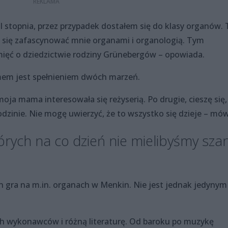
I stopnia, przez przypadek dostałem się do klasy organów. 
 się zafascynować mnie organami i organologią. Tym
mięć o dziedzictwie rodziny Grünebergów – opowiada.
ilmem jest spełnieniem dwóch marzeń.
oja mama interesowała się reżyserią. Po drugie, cieszę się,
odzinie. Nie mogę uwierzyć, że to wszystko się dzieje – mów
rych na co dzień nie mielibyśmy sza
an gra na m.in. organach w Menkin. Nie jest jednak jedynym
ch wykonawców i różną literaturę. Od baroku po muzykę