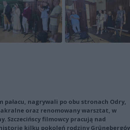
m pałacu, nagrywali po obu stronach Odry,
y sakralne oraz renomowany warsztat, w
. Szczecińscy filmowcy pracują nad
istorię kilku pokoleń rodziny Grünebergó