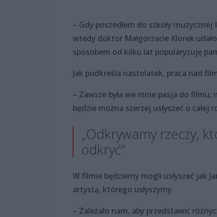
– Gdy poszedłem do szkoły muzycznej I
wtedy doktor Małgorzacie Klorek udało
sposobem od kilku lat popularyzuję pa
Jak podkreśla nastolatek, praca nad f
– Zawsze była we mnie pasja do filmu, m
będzie można szerzej usłyszeć o całej r
„Odkrywamy rzeczy, któ
odkryć”
W filmie będziemy mogli usłyszeć jak J
artystą, którego usłyszymy.
– Zależało nam, aby przedstawić różny