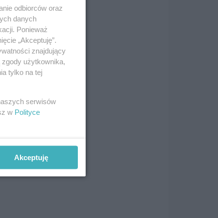
ga
anie odbiorców oraz
nych danych
kacji. Ponieważ
ięcie „Akceptuję”.
ywatności znajdujący
ą zgody użytkownika,
 tylko na tej
miec
 naszych serwisów
esz w
Polityce
Akceptuję
 Jan