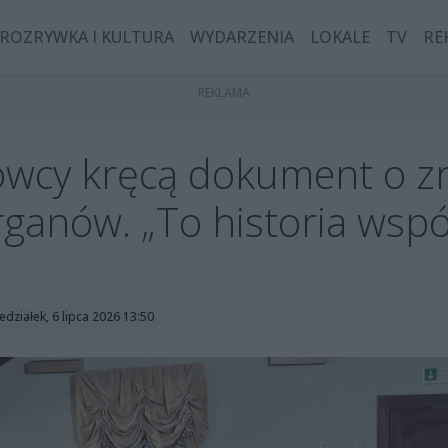
ROZRYWKA I KULTURA
WYDARZENIA
LOKALE
TV
RE
mowcy kręcą dokument o 
anów. „To historia wspól
edziałek, 6 lipca 2026 13:50