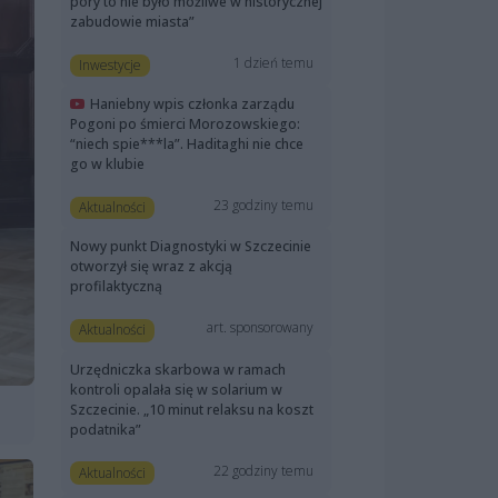
pory to nie było możliwe w historycznej
zabudowie miasta”
1 dzień temu
Inwestycje
Haniebny wpis członka zarządu
Pogoni po śmierci Morozowskiego:
“niech spie***la”. Haditaghi nie chce
go w klubie
23 godziny temu
Aktualności
Nowy punkt Diagnostyki w Szczecinie
otworzył się wraz z akcją
profilaktyczną
art. sponsorowany
Aktualności
Urzędniczka skarbowa w ramach
kontroli opalała się w solarium w
Szczecinie. „10 minut relaksu na koszt
podatnika”
22 godziny temu
Aktualności