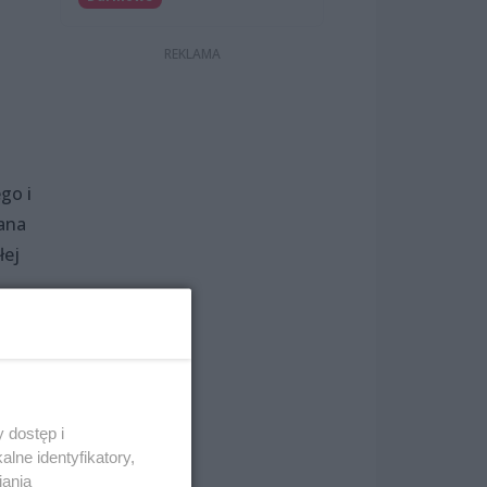
go i
nana
łej
 dostęp i
ziś
lne identyfikatory,
iania