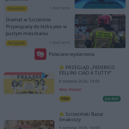
1 dzień temu
Aktualności
Dramat w Szczecinie.
Przywiązany do łóżka pies w
pustym mieszkaniu
1 dzień temu
Na sygnale
Polecane wydarzenia
PRZEGLĄD „FEDERICO
FELLINI: CIAO A TUTTI!”
8 sierpnia 2026, 19:00
Kino Pionier
Film
Już dziś
Szczeciński Bazar
Smakoszy
9 sierpnia 2026, 10:00