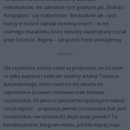
mieszkańców, nie zabraknie tych godnych jak „Biskup z
Köngisplatz” czy małżeństwo Brodziaków jak i tych,
którzy w historii zapisali się krwią innych – w roli
czarnego charakteru, który niestety zapamiętany został
przez Szczecin, Regina – zdrajczyni Polski powojennej.
Dla szyderców, którzy nadal są przekonani, że Szczecin
to tylko paprykarz polecam świetny artykuł Tomasza
Kaczmarskiego, który rzucił trochę światła na
zapomniane (a nawet nieznane) małe browary
szczecińskie. Do piwa oczywiście bezdyskusyjnie należy
coś przegryźć – proponuję pierniki szczecińskie (tak jest!
Szczecińskie, nie toruńskie!). Skąd wziąć pierniki? To
banalnie proste, kilogram miodu, pół kilo więcej mąki,