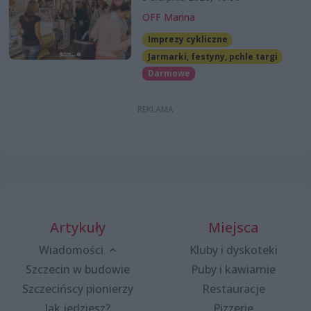
OFF Marina
Imprezy cykliczne
Jarmarki, festyny, pchle targi
Darmowe
Artykuły
Miejsca
Wiadomości
Kluby i dyskoteki
Szczecin w budowie
Puby i kawiarnie
Szczecińscy pionierzy
Restauracje
Jak jedziesz?
Pizzerie