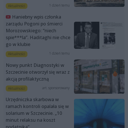
1 dzień temu
Aktualności
Haniebny wpis członka
zarządu Pogoni po śmierci
Morozowskiego: “niech
spie***la”. Haditaghi nie chce
go w klubie
1 dzień temu
Aktualności
Nowy punkt Diagnostyki w
Szczecinie otworzył się wraz z
akcją profilaktyczną
art. sponsorowany
Aktualności
Urzędniczka skarbowa w
ramach kontroli opalała się w
solarium w Szczecinie. „10
minut relaksu na koszt
podatnika”