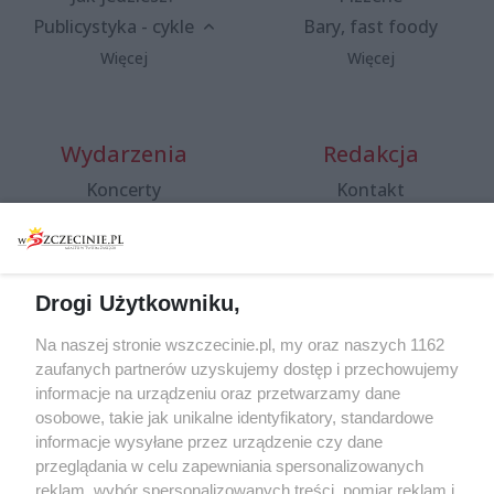
Publicystyka - cykle
Bary, fast foody
Więcej
Więcej
Wydarzenia
Redakcja
Koncerty
Kontakt
Warsztaty
Regulamin i polityka
prywatności
Spacery i oprowadzania
Reklama
Jarmarki, festyny, pchle
Drogi Użytkowniku,
targi
Redakcja
Wernisaże
Specjalny koncert z okazji
Na naszej stronie wszczecinie.pl, my oraz naszych 1162
20. urodzin portalu
zaufanych partnerów uzyskujemy dostęp i przechowujemy
Więcej
wSzczecinie.pl
informacje na urządzeniu oraz przetwarzamy dane
osobowe, takie jak unikalne identyfikatory, standardowe
Regulamin konkursów
informacje wysyłane przez urządzenie czy dane
śniadaniówka "Hej
przeglądania w celu zapewniania spersonalizowanych
Szczecin! Jest piątek!"
reklam, wybór spersonalizowanych treści, pomiar reklam i