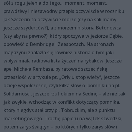
sól z rogu jelenia do tego... moment, moment,
prawdziwy i niezawodny przepis oczywiście w roczniku.
Jak Szczecin to oczywiście morze (czy na sali mamy
jeszcze szyderców?), a z morzem historia Betonowca
(czy aby na pewno?), który spoczywa w jeziorze Dąbie,
opowieść o Bembridge i Zeesbotach. Na stronach
magazynu znalazła się również historia o tym jaki
wpływ miała radiowa lista życzeń na rybaków. Jeszcze
apel Michała Rembasa, by ratować szczecińską
przeszłość w artykule pt. „Orły u stóp wieży”, jeszcze
dzieje współczesne, czyli kilka słów o pomniku na pl.
Solidarności, jeszcze rzut okiem na Sedinę – ale nie tak
jak zwykle, wchodząc w konflikt dotyczący pomnika,
który niegdyś stał przy pl. Tobruckim, ale z punktu
marketingowego. Trochę papieru na wątek szwedzki,
potem zarys świątyń – po których tylko zarys słów i