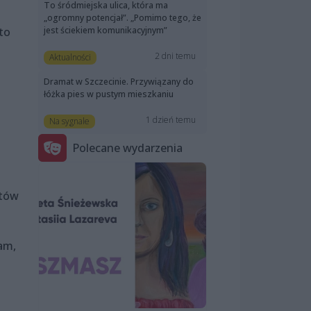
To śródmiejska ulica, która ma
„ogromny potencjał”. „Pomimo tego, że
jest ściekiem komunikacyjnym”
to
2 dni temu
Aktualności
Dramat w Szczecinie. Przywiązany do
łóżka pies w pustym mieszkaniu
1 dzień temu
Na sygnale
Polecane wydarzenia
stów
am,