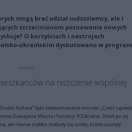
rych mogą brać udział cudzoziemcy, ale i
iających szczecinianom poznawanie nowych
zyskuje? O korzyściach i nastrojach
polsko-ukraińskim dyskutowano w program
ieszkańców na niszczenie wspólnej
udio Kultura” było zdewastowanie mozaiki „Cześć sąsiedzi
enia Oswajanie Miasta i fundacji YOUkraine. Dzień po jej
na, ale równie szybko znalazły się osoby, które usunęły