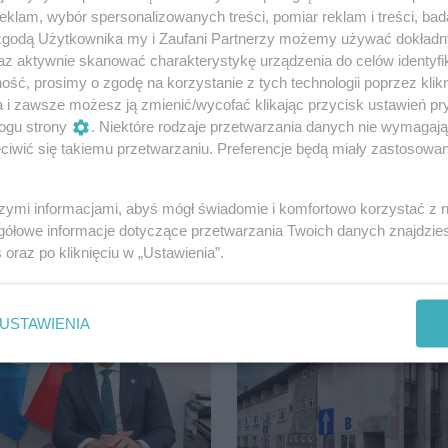
klam, wybór spersonalizowanych treści, pomiar reklam i treści, bad
współpracy radia SuperFM i portalu internetowego
 zgodą Użytkownika my i Zaufani Partnerzy możemy używać dokład
az aktywnie skanować charakterystykę urządzenia do celów identyfi
ść, prosimy o zgodę na korzystanie z tych technologii poprzez klikn
a i zawsze możesz ją zmienić/wycofać klikając przycisk ustawień pr
ogu strony
. Niektóre rodzaje przetwarzania danych nie wymagaj
Udostępnij
iwić się takiemu przetwarzaniu. Preferencje będą miały zastosowania
szymi informacjami, abyś mógł świadomie i komfortowo korzystać z
gółowe informacje dotyczące przetwarzania Twoich danych znajdzi
s
oraz po kliknięciu w „Ustawienia”.
USTAWIENIA