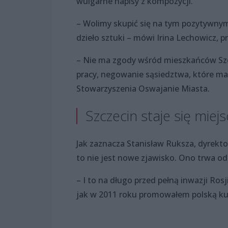
wulgarne napisy z kompozycji.
– Wolimy skupić się na tym pozytywnym a
dzieło sztuki – mówi Irina Lechowicz, 
– Nie ma zgody wśród mieszkańców Szc
pracy, negowanie sąsiedztwa, które ma
Stowarzyszenia Oswajanie Miasta.
Szczecin staje się mi
Jak zaznacza Stanisław Ruksza, dyrektor
to nie jest nowe zjawisko. Ono trwa od 
– I to na długo przed pełną inwazji Ro
jak w 2011 roku promowałem polską ku