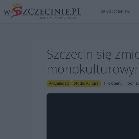
WIADOMOŚCI
Szczecin się zmie
monokulturowym
Aktualności
Studio Kultura
1 rok temu
ponied