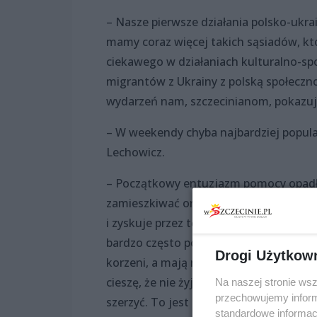
– Nasze pierwsze działania polsko-ukra
mamy coraz więcej takich sąsiadów, któ
ciekawego w działaniach kulturalno-spo
migrantów z Ukrainy z polską społecznoś
wydarzeń nam, szczecinianom, pokazuje
– W weekendy chyba najbardziej popula
Lechowicz.
– Początkowy entuzjazm pomocy opadł i
zamieszkiwać oraz cieszyć się, że kraj,
i zyskuje przez tę obecność innych w 
bardzo często powiedzenia, że człowiek 
Drogi Użytkow
korzeni, a mają nogi. I to też jest ważn
cieszę, że nie żyję w monokulturowym 
Na naszej stronie ws
przechowujemy informa
szerzyć. To jest z pożytkiem dla nas.
standardowe informac