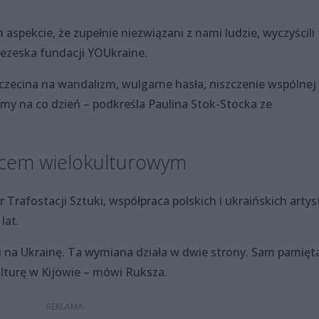
spekcie, że zupełnie niezwiązani z nami ludzie, wyczyścili 
prezeska fundacji YOUkraine.
zecina na wandalizm, wulgarne hasła, niszczenie wspólnej
my na co dzień – podkreśla Paulina Stok-Stocka ze
ejscem wielokulturowym
 Trafostacji Sztuki, współpraca polskich i ukraińskich arty
lat.
sji na Ukrainę. Ta wymiana działa w dwie strony. Sam pamięt
lturę w Kijowie – mówi Ruksza.