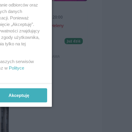
anie odbiorców oraz
SKOLIM
nych danych
7 sierpnia 2026, 20:00
kacji. Ponieważ
ięcie „Akceptuję”.
Teatr Letni im. Heleny
ywatności znajdujący
Majdaniec
ą zgody użytkownika,
Koncerty
Już dziś
 tylko na tej
 naszych serwisów
esz w
Polityce
Akceptuję