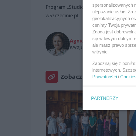
spersonalizowanych re
Program „Studio Kultura” powstaje we 
ulepszanie usług. Za
wSzczecinie.pl.
geolokalizacyjnych or
cenimy Twoją prywatno
Zgoda jest dobrowoln
się w lewym dolnym r
Agnieszka Wojs
ale masz prawo sprzec
a.wojs@wszczecinie.pl
witrynie.
Zapoznaj się z poniż
internetowych. Szcze
Zobacz też
Prywatności
i
Cookie
PARTNERZY