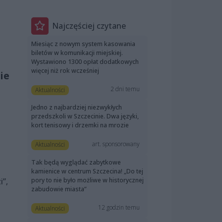
Najczęściej czytane
Miesiąc z nowym system kasowania
biletów w komunikacji miejskiej.
Wystawiono 1300 opłat dodatkowych
więcej niż rok wcześniej
ie
2 dni temu
Aktualności
Jedno z najbardziej niezwykłych
przedszkoli w Szczecinie. Dwa języki,
kort tenisowy i drzemki na mrozie
art. sponsorowany
Aktualności
Tak będą wyglądać zabytkowe
kamienice w centrum Szczecina! „Do tej
pory to nie było możliwe w historycznej
”,
zabudowie miasta”
12 godzin temu
Aktualności