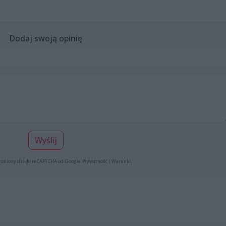
Dodaj swoją opinię
Wyślij
roniony dzięki reCAPTCHA od Google:
Prywatność
|
Warunki
.