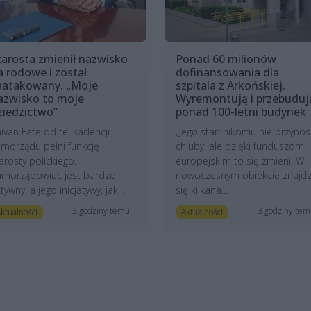
tarosta zmienił nazwisko
Ponad 60 milionów
a rodowe i został
dofinansowania dla
aatakowany. „Moje
szpitala z Arkońskiej.
azwisko to moje
Wyremontują i przebuduj
ziedzictwo”
ponad 100-letni budynek
ivan Fate od tej kadencji
„Jego stan nikomu nie przynos
morządu pełni funkcję
chluby, ale dzięki funduszom
arosty polickiego.
europejskim to się zmieni. W
amorządowiec jest bardzo
nowoczesnym obiekcie znajdz
tywny, a jego inicjatywy, jak...
się kilkana...
3 godziny temu
3 godziny te
ktualności
Aktualności