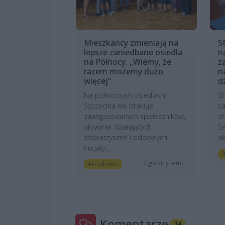
Mieszkańcy zmieniają na
S
lepsze zaniedbane osiedla
n
na Północy. „Wiemy, że
z
razem możemy dużo
n
więcej”
d
Na północnych osiedlach
Sh
Szczecina nie brakuje
sa
zaangażowanych społeczników,
st
aktywnie działających
S
stowarzyszeń i oddolnych
ak
inicjaty...
A
2 godziny temu
Aktualności
Komentarze
14