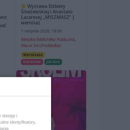
Wystawa Elżbiety
Śnieżewskiej i Anastasii
Lazarevej „MISZMASZ” |
jest
wernisaż
wać
7 sierpnia 2026, 18:00
Miejska Biblioteka Publiczna,
filia nr 54 (ProMedia)
Wernisaże
Darmowe
Już dziś
rowy
ą
lko
i
 dostęp i
lne identyfikatory,
iania