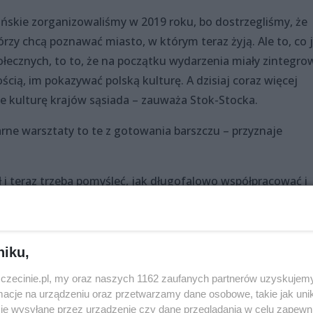
ińskie zorganizowaliśmy w 2019 roku, bo dostrzegliśmy, że
rzy chcą poznawać miasto, w którym teraz żyją. Ale to, co 
łecznych, to to, że na początku wydarzenia miały zintegro
cią, im pokazywać polską kulturę. A dzisiaj coraz więcej
 kulturę krajów sąsiada – zauważa Stok-Stocka.
rne warsztaty to te z gotowania barszczu – przyznaje
 teraz trzeba pomyśleć, jak długofalowo współpracować i
 który – od wielu lat na szczęście – przestaje być monokultu
kontekście miasta granicznego – mówi Ruksza. – Używamy
zapuszcza korzenie, ale trzeba pamiętać, że ludzie nie maj
niku,
e w charakterze miasta, w którym każdy skądś jest. Ja się ty
mieście, monokulturowym kraju. I powinniśmy to umacniać 
zczecinie.pl, my oraz naszych 1162 zaufanych partnerów uzyskujemy
cje na urządzeniu oraz przetwarzamy dane osobowe, takie jak unika
je wysyłane przez urządzenie czy dane przeglądania w celu zapewn