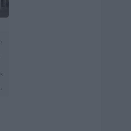
ą
i
ie
mu