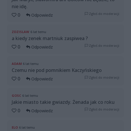
nie idę.
Zgłoś do moderacji
0
Odpowiedz
ZDZISLAW
6 lat temu
a kiedy zenek martniuk zaspiwea ?
Zgłoś do moderacji
0
Odpowiedz
ADAM
6 lat temu
Czemu nie pod pomnikiem Kaczyńskiego
Zgłoś do moderacji
0
Odpowiedz
GOSC
6 lat temu
Jakie miasto takie gwiazdy. Żenada jak co roku
Zgłoś do moderacji
0
Odpowiedz
ELO
6 lat temu