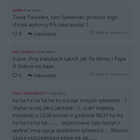
ANNA
6 lat temu
Tanie Państwo, tani Sylwester, przecież tego
chcieli wyborcy PiS nieprawdaż ?
Zgłoś do moderacji
0
Odpowiedz
ANTYJANUSZ
6 lat temu
Super. Przy klasykach takich jak De Mono i Papa
D dobrze się bawi.
Zgłoś do moderacji
0
Odpowiedz
DNO I WODOROSTY
6 lat temu
ha ha ha ha ha ha to ma być miejski sylwester :-)
chyba raczej jakiś jarmark :-) , start imprezy
miejskiej o 22;00 koniec o godzinie 00;30 ha ha
ha ha ha ha ha .......... bojkotować taki festyn i
wybrać inną opcję spędzenia sylwestra..... Miasto
szuka oszczędności gdzie się da.......