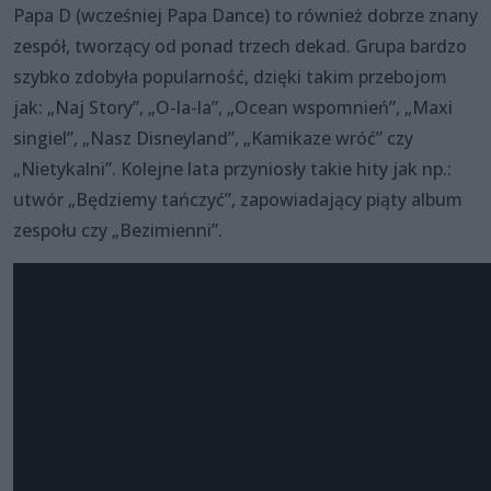
Papa D (wcześniej Papa Dance) to również dobrze znany
zespół, tworzący od ponad trzech dekad. Grupa bardzo
szybko zdobyła popularność, dzięki takim przebojom
jak: „Naj Story”, „O-la-la”, „Ocean wspomnień”, „Maxi
singiel”, „Nasz Disneyland”, „Kamikaze wróć” czy
„Nietykalni”. Kolejne lata przyniosły takie hity jak np.:
utwór „Będziemy tańczyć”, zapowiadający piąty album
zespołu czy „Bezimienni”.