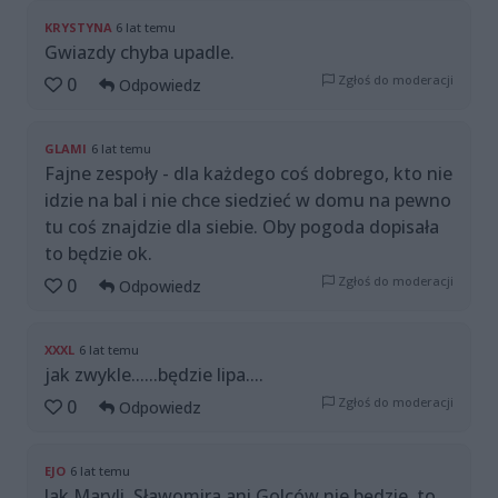
KRYSTYNA
6 lat temu
Gwiazdy chyba upadle.
Zgłoś do moderacji
0
Odpowiedz
GLAMI
6 lat temu
Fajne zespoły - dla każdego coś dobrego, kto nie
idzie na bal i nie chce siedzieć w domu na pewno
tu coś znajdzie dla siebie. Oby pogoda dopisała
to będzie ok.
Zgłoś do moderacji
0
Odpowiedz
XXXL
6 lat temu
jak zwykle......będzie lipa....
Zgłoś do moderacji
0
Odpowiedz
EJO
6 lat temu
Jak Maryli, Sławomira ani Golców nie będzie, to