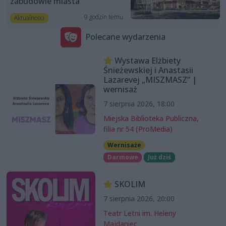
zabudowie miasta”
9 godzin temu
Aktualności
Polecane wydarzenia
Wystawa Elżbiety
Śnieżewskiej i Anastasii
Lazarevej „MISZMASZ” |
wernisaż
7 sierpnia 2026, 18:00
Miejska Biblioteka Publiczna,
filia nr 54 (ProMedia)
Wernisaże
Darmowe
Już dziś
SKOLIM
7 sierpnia 2026, 20:00
Teatr Letni im. Heleny
Majdaniec