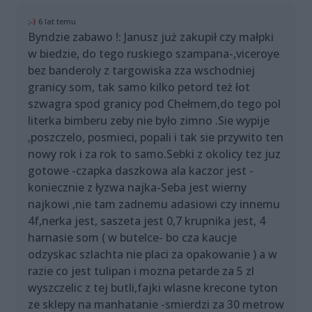
;-)
6 lat temu
Byndzie zabawo !: Janusz już zakupił czy małpki
w biedzie, do tego ruskiego szampana-,viceroye
bez banderoly z targowiska zza wschodniej
granicy som, tak samo kilko petord też łot
szwagra spod granicy pod Chełmem,do tego pol
literka bimberu zeby nie było zimno .Sie wypije
,poszczelo, posmieci, popali i tak sie przywito ten
nowy rok i za rok to samo.Sebki z okolicy tez juz
gotowe -czapka daszkowa ala kaczor jest -
koniecznie z łyzwa najka-Seba jest wierny
najkowi ,nie tam zadnemu adasiowi czy innemu
4f,nerka jest, saszeta jest 0,7 krupnika jest, 4
harnasie som ( w butelce- bo cza kaucje
odzyskac szlachta nie placi za opakowanie ) a w
razie co jest tulipan i mozna petarde za 5 zl
wyszczelic z tej butli,fajki wlasne krecone tyton
ze sklepy na manhatanie -smierdzi za 30 metrow