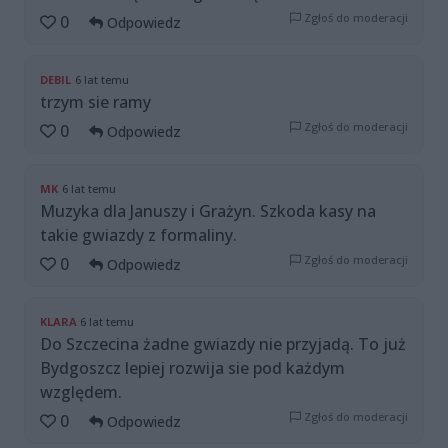
Zgłoś do moderacji
0
Odpowiedz
DEBIL
6 lat temu
trzym sie ramy
Zgłoś do moderacji
0
Odpowiedz
MK
6 lat temu
Muzyka dla Januszy i Grażyn. Szkoda kasy na
takie gwiazdy z formaliny.
Zgłoś do moderacji
0
Odpowiedz
KLARA
6 lat temu
Do Szczecina żadne gwiazdy nie przyjadą. To już
Bydgoszcz lepiej rozwija sie pod każdym
względem.
Zgłoś do moderacji
0
Odpowiedz