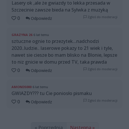
Lasery ok ,ale że gwiazdy to lekka przesada w
Szczecinie zawsze bieda na Sylwka z muzyką
Zgłoś do moderacji
0
Odpowiedz
GRAZYNA 26
6 lat temu
sztuczne ognie to przezytek...nadchodzi
2020..ludzie.. laserowe pokazy to 21 wiek i tyle,
nawet sie ciesze bo mam blisko na Blonie, lepsze
to niz gnicie w domu przed TV, taka prawda
Zgłoś do moderacji
0
Odpowiedz
AMOND5000
6 lat temu
GWIAZDY??? tu Cie poniosło pismaku
Zgłoś do moderacji
0
Odpowiedz
« Poprzednia
Następna »