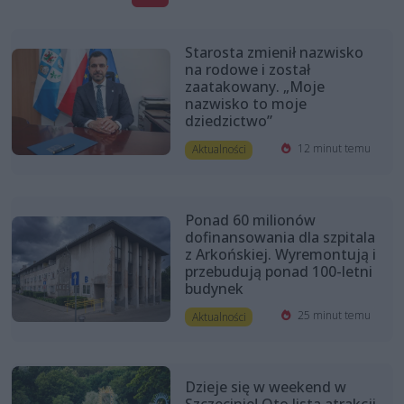
Starosta zmienił nazwisko
na rodowe i został
zaatakowany. „Moje
nazwisko to moje
dziedzictwo”
12 minut temu
Aktualności
Ponad 60 milionów
dofinansowania dla szpitala
z Arkońskiej. Wyremontują i
przebudują ponad 100-letni
budynek
25 minut temu
Aktualności
Dzieje się w weekend w
Szczecinie! Oto lista atrakcji