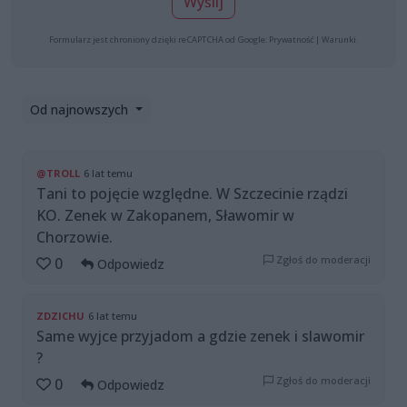
Wyślij
Formularz jest chroniony dzięki reCAPTCHA od Google:
Prywatność
|
Warunki
.
Od najnowszych
@TROLL
6 lat temu
Tani to pojęcie względne. W Szczecinie rządzi
KO. Zenek w Zakopanem, Sławomir w
Chorzowie.
Zgłoś do moderacji
0
Odpowiedz
ZDZICHU
6 lat temu
Same wyjce przyjadom a gdzie zenek i slawomir
?
Zgłoś do moderacji
0
Odpowiedz