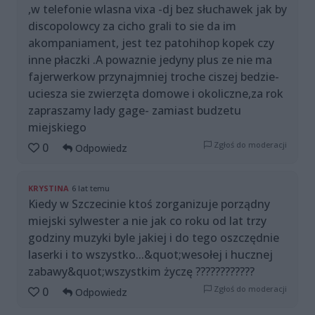
,w telefonie wlasna vixa -dj bez słuchawek jak by
discopolowcy za cicho grali to sie da im
akompaniament, jest tez patohihop kopek czy
inne płaczki .A powaznie jedyny plus ze nie ma
fajerwerkow przynajmniej troche ciszej bedzie-
uciesza sie zwierzęta domowe i okoliczne,za rok
zapraszamy lady gage- zamiast budzetu
miejskiego
Zgłoś do moderacji
0
Odpowiedz
KRYSTINA
6 lat temu
Kiedy w Szczecinie ktoś zorganizuje porządny
miejski sylwester a nie jak co roku od lat trzy
godziny muzyki byle jakiej i do tego oszczędnie
laserki i to wszystko...&quot;wesołej i hucznej
zabawy&quot;wszystkim życzę ????????????
Zgłoś do moderacji
0
Odpowiedz