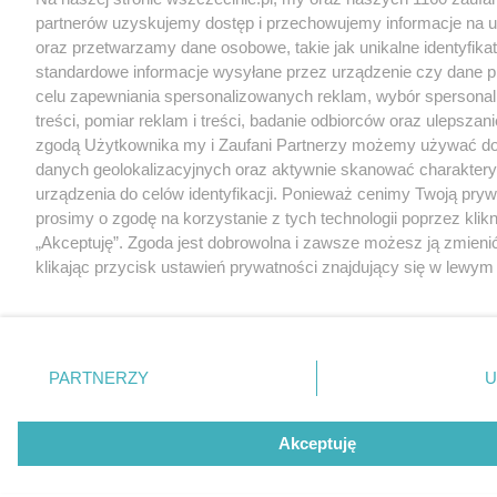
partnerów uzyskujemy dostęp i przechowujemy informacje na 
oraz przetwarzamy dane osobowe, takie jak unikalne identyfikat
standardowe informacje wysyłane przez urządzenie czy dane p
celu zapewniania spersonalizowanych reklam, wybór spersona
treści, pomiar reklam i treści, badanie odbiorców oraz ulepszani
zgodą Użytkownika my i Zaufani Partnerzy możemy używać d
danych geolokalizacyjnych oraz aktywnie skanować charakter
urządzenia do celów identyfikacji. Ponieważ cenimy Twoją pry
prosimy o zgodę na korzystanie z tych technologii poprzez klikn
„Akceptuję”. Zgoda jest dobrowolna i zawsze możesz ją zmieni
klikając przycisk ustawień prywatności znajdujący się w lewy
strony
. Niektóre rodzaje przetwarzania danych nie wymaga
użytkownika, ale masz prawo sprzeciwić się takiemu przetwarz
Preferencje będą miały zastosowania tylko na tej witrynie.
PARTNERZY
U
Zapoznaj się z poniższymi informacjami, abyś mógł świadomie
korzystać z naszych serwisów internetowych. Szczegółowe in
dotyczące przetwarzania Twoich danych znajdziesz w
Polityce
Akceptuję
Cookies
oraz po kliknięciu w „Ustawienia”.