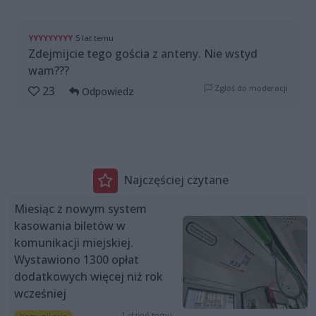
YYYYYYYYY
5 lat temu
Zdejmijcie tego gościa z anteny. Nie wstyd
wam???
Zgłoś do moderacji
23
Odpowiedz
Najczęściej czytane
Miesiąc z nowym system
kasowania biletów w
komunikacji miejskiej.
Wystawiono 1300 opłat
dodatkowych więcej niż rok
wcześniej
1 dzień temu