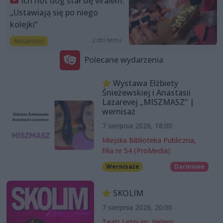
Ich hot dog stał się viralem.
„Ustawiają się po niego
kolejki”
2 dni temu
Aktualności
Polecane wydarzenia
Wystawa Elżbiety
Śnieżewskiej i Anastasii
Lazarevej „MISZMASZ” |
wernisaż
7 sierpnia 2026, 18:00
Miejska Biblioteka Publiczna,
filia nr 54 (ProMedia)
Wernisaże
Darmowe
SKOLIM
7 sierpnia 2026, 20:00
Teatr Letni im. Heleny