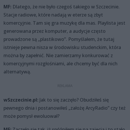
MF:
Dlatego, że nie było czegoś takiego w Szczecinie.
Stacje radiowe, które nadają w eterze są zbyt
komercyjnie. Tam się gra muzykę dla mas. Playlista jest
generowana przez komputer, a audycje często
prowadzone są „plastikowo”. Pomyślałem, że tutaj
istnieje pewna nisza w środowisku studenckim, która
można by zapełnić. Nie zamierzamy konkurować z
komercyjnymi rozgłośniami, ale chcemy być dla nich
alternatywą.
wSzczecinie.pl:
Jak to się zaczęło? Obudziłeś się
pewnego dnia i postanowiłeś „założę ArcyRadio” czy też
może pomysł ewoluował?
MF:
Zaczęło się tak, iż spóźniłem się na zajęcia i to stało