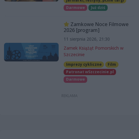
Jarmarki, festyny, pchle targi
Darmowe
Już dziś
Zamkowe Noce Filmowe
2026 [program]
11 sierpnia 2026, 21:30
Zamek Książąt Pomorskich w
Szczecinie
Imprezy cykliczne
Film
Patronat wSzczecinie.pl
Darmowe