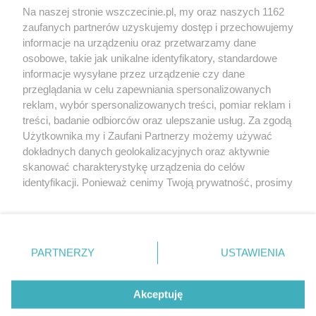
Wernisaże
Specjalny koncert z okazji
Na naszej stronie wszczecinie.pl, my oraz naszych 1162
20. urodzin portalu
zaufanych partnerów uzyskujemy dostęp i przechowujemy
Więcej
wSzczecinie.pl
informacje na urządzeniu oraz przetwarzamy dane
osobowe, takie jak unikalne identyfikatory, standardowe
Regulamin konkursów
informacje wysyłane przez urządzenie czy dane
śniadaniówka "Hej
przeglądania w celu zapewniania spersonalizowanych
Szczecin! Jest piątek!"
reklam, wybór spersonalizowanych treści, pomiar reklam i
treści, badanie odbiorców oraz ulepszanie usług. Za zgodą
Użytkownika my i Zaufani Partnerzy możemy używać
dokładnych danych geolokalizacyjnych oraz aktywnie
Partnerzy
skanować charakterystykę urządzenia do celów
Praca Szczecin
identyfikacji. Ponieważ cenimy Twoją prywatność, prosimy
o zgodę na korzystanie z tych technologii poprzez
the:protocol
kliknięcie „Akceptuję”. Zgoda jest dobrowolna i zawsze
POZASzczecin.pl
możesz ją zmienić/wycofać klikając przycisk ustawień
prywatności znajdujący się w lewym dolnym rogu strony
PARTNERZY
USTAWIENIA
. Niektóre rodzaje przetwarzania danych nie wymagają
zgody użytkownika, ale masz prawo sprzeciwić się
© 2026 wSzczecinie.pl
takiemu przetwarzaniu. Preferencje będą miały
Akceptuję
Created by GOD
zastosowania tylko na tej witrynie.