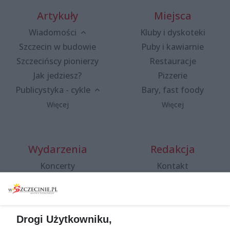
Artykuły
Miejsca
Wiadomości
Kluby i dyskoteki
Szczecin w budowie
Puby i kawiarnie
Szczecińscy pionierzy
Restauracje
Jak jedziesz?
Pizzerie
Publicystyka - cykle
Bary, fast foody
Więcej
Więcej
Wydarzenia
Redakcja
Koncerty
Kontakt
Warsztaty
Regulamin i polityka
prywatności
Spacery i oprowadzania
Reklama
Jarmarki, festyny, pchle
Drogi Użytkowniku,
targi
Redakcja