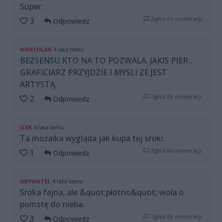
Super.
Zgłoś do moderacji
3
Odpowiedz
WARCHLAK
4 lata temu
BEZSENSU KTO NA TO POZWALA. JAKIS PIER..
GRAFICIARZ PRZYJDZIE I MYSLI ZE JEST
ARTYSTĄ
Zgłoś do moderacji
2
Odpowiedz
ICEK
4 lata temu
Ta mozaika wygląda jak kupa tej sroki.
Zgłoś do moderacji
1
Odpowiedz
OBYWATEL
4 lata temu
Sroka fajna, ale &quot;płótno&quot; woła o
pomstę do nieba.
Zgłoś do moderacji
3
Odpowiedz