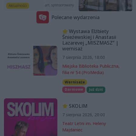
art. sponsorowany
Aktualności
Polecane wydarzenia
Wystawa Elżbiety
Śnieżewskiej i Anastasii
Lazarevej „MISZMASZ” |
wernisaż
7 sierpnia 2026, 18:00
Miejska Biblioteka Publiczna,
filia nr 54 (ProMedia)
Wernisaże
Darmowe
Już dziś
SKOLIM
7 sierpnia 2026, 20:00
Teatr Letni im. Heleny
Majdaniec