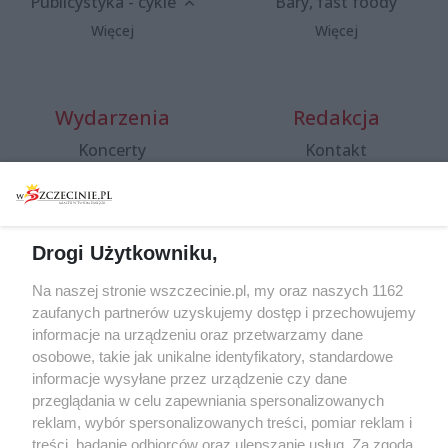
Publicystyka - cykle
Bary, fast foody
Więcej
Więcej
Wydarzenia
Redakcja
Koncerty
Kontakt
Warsztaty
Regulamin i polityka
prywatności
Spacery i oprowadzania
Reklama
Jarmarki, festyny, pchle
Drogi Użytkowniku,
targi
Redakcja
Wernisaże
Specjalny koncert z okazji
Na naszej stronie wszczecinie.pl, my oraz naszych 1162
20. urodzin portalu
zaufanych partnerów uzyskujemy dostęp i przechowujemy
Więcej
wSzczecinie.pl
informacje na urządzeniu oraz przetwarzamy dane
osobowe, takie jak unikalne identyfikatory, standardowe
Regulamin konkursów
informacje wysyłane przez urządzenie czy dane
śniadaniówka "Hej
przeglądania w celu zapewniania spersonalizowanych
Szczecin! Jest piątek!"
reklam, wybór spersonalizowanych treści, pomiar reklam i
treści, badanie odbiorców oraz ulepszanie usług. Za zgodą