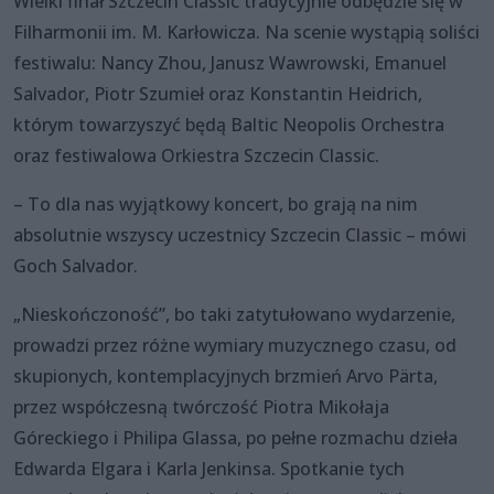
Wielki finał Szczecin Classic tradycyjnie odbędzie się w
Filharmonii im. M. Karłowicza. Na scenie wystąpią soliści
festiwalu: Nancy Zhou, Janusz Wawrowski, Emanuel
Salvador, Piotr Szumieł oraz Konstantin Heidrich,
którym towarzyszyć będą Baltic Neopolis Orchestra
oraz festiwalowa Orkiestra Szczecin Classic.
– To dla nas wyjątkowy koncert, bo grają na nim
absolutnie wszyscy uczestnicy Szczecin Classic – mówi
Goch Salvador.
„Nieskończoność”, bo taki zatytułowano wydarzenie,
prowadzi przez różne wymiary muzycznego czasu, od
skupionych, kontemplacyjnych brzmień Arvo Pärta,
przez współczesną twórczość Piotra Mikołaja
Góreckiego i Philipa Glassa, po pełne rozmachu dzieła
Edwarda Elgara i Karla Jenkinsa. Spotkanie tych