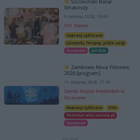
Szczeciński Bazar
Smakoszy
9 sierpnia 2026, 10:00
OFF Marina
Imprezy cykliczne
Jarmarki, festyny, pchle targi
Darmowe
Już dziś
Zamkowe Noce Filmowe
2026 [program]
11 sierpnia 2026, 21:30
Zamek Książąt Pomorskich w
Szczecinie
Imprezy cykliczne
Film
Patronat wSzczecinie.pl
Darmowe