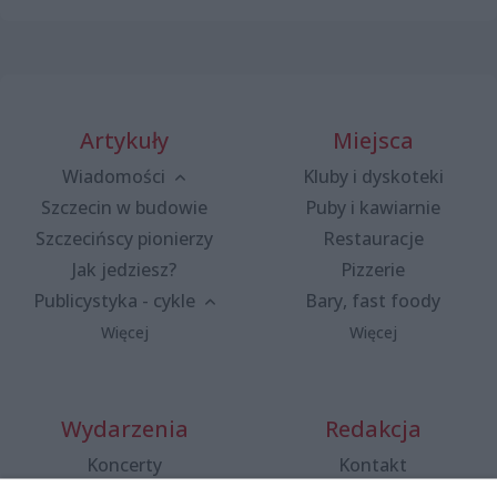
Artykuły
Miejsca
Wiadomości
Kluby i dyskoteki
Szczecin w budowie
Puby i kawiarnie
Szczecińscy pionierzy
Restauracje
Jak jedziesz?
Pizzerie
Publicystyka - cykle
Bary, fast foody
Więcej
Więcej
Wydarzenia
Redakcja
Koncerty
Kontakt
Warsztaty
Regulamin i polityka