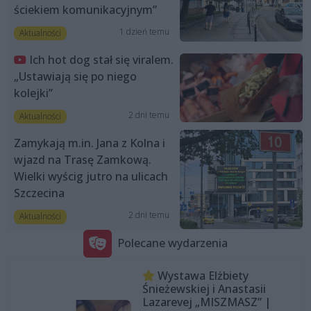
ściekiem komunikacyjnym”
1 dzień temu
Aktualności
Ich hot dog stał się viralem.
„Ustawiają się po niego
kolejki”
2 dni temu
Aktualności
Zamykają m.in. Jana z Kolna i
wjazd na Trasę Zamkową.
Wielki wyścig jutro na ulicach
Szczecina
2 dni temu
Aktualności
Polecane wydarzenia
Wystawa Elżbiety
Śnieżewskiej i Anastasii
Lazarevej „MISZMASZ” |