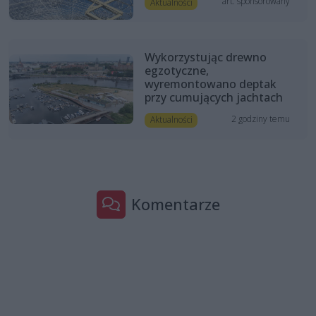
art. sponsorowany
Aktualności
Wykorzystując drewno
egzotyczne,
wyremontowano deptak
przy cumujących jachtach
2 godziny temu
Aktualności
Komentarze