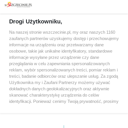
prywatności
Spacery i oprowadzania
Reklama
Jarmarki, festyny, pchle
Drogi Użytkowniku,
targi
Redakcja
Wernisaże
Specjalny koncert z okazji
Na naszej stronie wszczecinie.pl, my oraz naszych 1160
20. urodzin portalu
zaufanych partnerów uzyskujemy dostęp i przechowujemy
Więcej
wSzczecinie.pl
informacje na urządzeniu oraz przetwarzamy dane
osobowe, takie jak unikalne identyfikatory, standardowe
Regulamin konkursów
informacje wysyłane przez urządzenie czy dane
śniadaniówka "Hej
przeglądania w celu zapewniania spersonalizowanych
Szczecin! Jest piątek!"
reklam, wybór spersonalizowanych treści, pomiar reklam i
treści, badanie odbiorców oraz ulepszanie usług. Za zgodą
Użytkownika my i Zaufani Partnerzy możemy używać
dokładnych danych geolokalizacyjnych oraz aktywnie
Partnerzy
skanować charakterystykę urządzenia do celów
Praca Szczecin
identyfikacji. Ponieważ cenimy Twoją prywatność, prosimy
o zgodę na korzystanie z tych technologii poprzez
the:protocol
kliknięcie „Akceptuję”. Zgoda jest dobrowolna i zawsze
POZASzczecin.pl
możesz ją zmienić/wycofać klikając przycisk ustawień
prywatności znajdujący się w lewym dolnym rogu strony