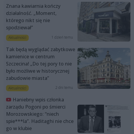
Znana kawiarnia kończy
działalność. „Moment,
którego nikt się nie
spodziewał”
1 dzień temu
Aktualności
Tak będą wyglądać zabytkowe
kamienice w centrum
Szczecina! „Do tej pory to nie
było możliwe w historycznej
zabudowie miasta”
2 dni temu
Aktualności
Haniebny wpis członka
zarządu Pogoni po śmierci
Morozowskiego: “niech
spie***la”. Haditaghi nie chce
go w klubie