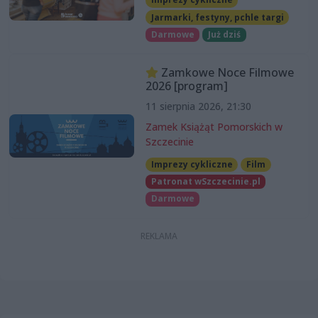
Jarmarki, festyny, pchle targi
Darmowe
Już dziś
Zamkowe Noce Filmowe
2026 [program]
11 sierpnia 2026, 21:30
Zamek Książąt Pomorskich w
Szczecinie
Imprezy cykliczne
Film
Patronat wSzczecinie.pl
Darmowe