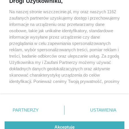
Drogi Użytkowniku,
targi
Redakcja
Wernisaże
Specjalny koncert z okazji
Na naszej stronie wszczecinie.pl, my oraz naszych 1162
20. urodzin portalu
zaufanych partnerów uzyskujemy dostęp i przechowujemy
Więcej
wSzczecinie.pl
informacje na urządzeniu oraz przetwarzamy dane
osobowe, takie jak unikalne identyfikatory, standardowe
Regulamin konkursów
informacje wysyłane przez urządzenie czy dane
śniadaniówka "Hej
przeglądania w celu zapewniania spersonalizowanych
Szczecin! Jest piątek!"
reklam, wybór spersonalizowanych treści, pomiar reklam i
treści, badanie odbiorców oraz ulepszanie usług. Za zgodą
Użytkownika my i Zaufani Partnerzy możemy używać
dokładnych danych geolokalizacyjnych oraz aktywnie
Partnerzy
skanować charakterystykę urządzenia do celów
Praca Szczecin
identyfikacji. Ponieważ cenimy Twoją prywatność, prosimy
o zgodę na korzystanie z tych technologii poprzez
the:protocol
kliknięcie „Akceptuję”. Zgoda jest dobrowolna i zawsze
POZASzczecin.pl
możesz ją zmienić/wycofać klikając przycisk ustawień
prywatności znajdujący się w lewym dolnym rogu strony
PARTNERZY
USTAWIENIA
. Niektóre rodzaje przetwarzania danych nie wymagają
zgody użytkownika, ale masz prawo sprzeciwić się
© 2026 wSzczecinie.pl
takiemu przetwarzaniu. Preferencje będą miały
Akceptuję
Created by GOD