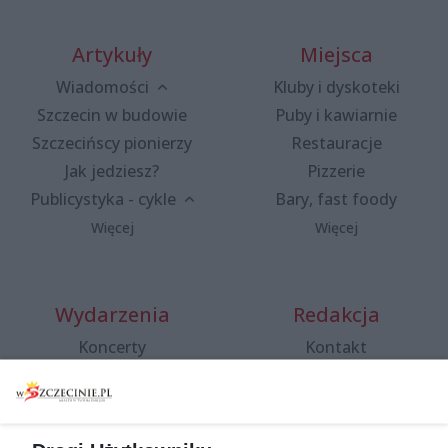
Artykuły
Miejsca
Wiadomości
Kluby i dyskoteki
Szczecin w budowie
Puby i kawiarnie
Szczecińscy pionierzy
Restauracje
Jak jedziesz?
Pizzerie
Publicystyka - cykle
Bary, fast foody
Więcej
Więcej
Wydarzenia
Redakcja
Koncerty
Kontakt
Warsztaty
Regulamin i polityka
prywatności
Spacery i oprowadzania
Reklama
Jarmarki, festyny, pchle