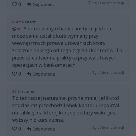
Zgłoś do moderacji
0
Odpowiedz
SIWY
6 lat temu
@SC Ależ mówimy o banku, instytucji która
może sama ustalić kurs wymiany przy
wewnętrznych przewalutowaniach który
znacznie odbiega od tego z giełd i kantorów. To
przecież codzienna praktyka przy walutowych
operacjach w bankomatach.
Zgłoś do moderacji
0
Odpowiedz
SC
6 lat temu
To też raczej naturalne, przynajmniej jeśli ktoś
chociaż raz przechodził obok kantoru i spojrzał
na tablicę, na której kurs sprzedaży walut jest
wyższy niż kurs kupna.
Zgłoś do moderacji
0
Odpowiedz