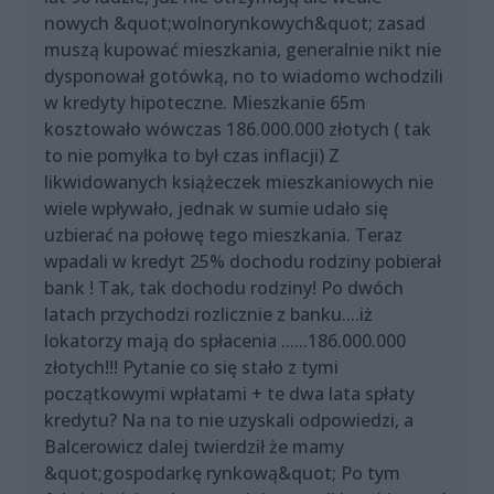
nowych &quot;wolnorynkowych&quot; zasad
muszą kupować mieszkania, generalnie nikt nie
dysponował gotówką, no to wiadomo wchodzili
w kredyty hipoteczne. Mieszkanie 65m
kosztowało wówczas 186.000.000 złotych ( tak
to nie pomyłka to był czas inflacji) Z
likwidowanych książeczek mieszkaniowych nie
wiele wpływało, jednak w sumie udało się
uzbierać na połowę tego mieszkania. Teraz
wpadali w kredyt 25% dochodu rodziny pobierał
bank ! Tak, tak dochodu rodziny! Po dwóch
latach przychodzi rozlicznie z banku....iż
lokatorzy mają do spłacenia ......186.000.000
złotych!!! Pytanie co się stało z tymi
początkowymi wpłatami + te dwa lata spłaty
kredytu? Na na to nie uzyskali odpowiedzi, a
Balcerowicz dalej twierdził że mamy
&quot;gospodarkę rynkową&quot; Po tym