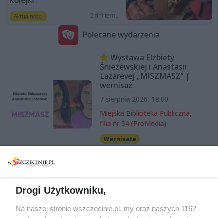
2 dni temu
Aktualności
Polecane wydarzenia
Wystawa Elżbiety
Śnieżewskiej i Anastasii
Lazarevej „MISZMASZ” |
wernisaż
7 sierpnia 2026, 18:00
Miejska Biblioteka Publiczna,
filia nr 54 (ProMedia)
Wernisaże
Darmowe
Już dziś
SKOLIM
Drogi Użytkowniku,
7 sierpnia 2026, 20:00
Teatr Letni im. Heleny
Na naszej stronie wszczecinie.pl, my oraz naszych 1162
Majdaniec