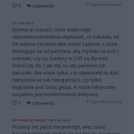
Zgłoś do moderacji
3
Odpowiedz
SC
6 lat temu
Żyjemy w czasach coraz większego
ubezwłasnowolnienia obywateli, co ciekawe, na
ich własne życzenie albo wręcz żądanie. Ludzie
domagają się od państwa, aby myślało za nich i
oceniało, czy np. kredyty w CHF są dla nich
dobre czy złe. I jak złe, to aby państwo ich
zakazało. Nie wiem tylko, czy obywatele są dziś
faktycznie aż tak nieogarnięci, czy tylko
wygodnie jest rżnąć głupa. A może faktycznie
socjalizm jest koniecznością dziejową.
Zgłoś do moderacji
1
Odpowiedz
DO PANA OD INWEKTYW
6 lat temu
Pisowcy też jakoś nie pomogli, więc tutaj
&quot;tuskozjebami&quot; na forum nie rzucaj.