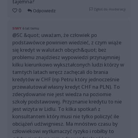
tajemna?
Zgłoś do moderacji
0
Odpowiedz
SIWY
6 lat temu
@SC &quot; uważam, że człowiek po
podstawówce powinien wiedzieć, z czym wiąże
się kredyt w walutach obcych&quot; bez
problemu znajdziesz wypowiedzi przynajmniej
kilku kierunkowo wykształconych ludzi którzy w
tamtych latach wręcz zachęcali do brania
kredytów w CHF (np Petru który jednocześnie
przewalutował własny kredyt CHF na PLN). To
zdecydowanie nie jest wiedza na poziomie
szkoły podstawowej. Przyznanie kredytu to nie
jest wizyta w Lidlu. To kilka spotkań z
konsultantem który musi nie tylko policzyć ile
obciążeń udźwigniesz. Ma mnóstwo czasu by
człowiekowi wytłumaczyć ryzyko i robiłby to