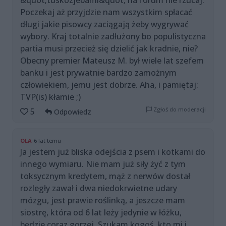
Poczekaj aż przyjdzie nam wszystkim spłacać
długi jakie pisowcy zaciągają żeby wygrywać
wybory. Kraj totalnie zadłużony bo populistyczna
partia musi przecież się dzielić jak kradnie, nie?
Obecny premier Mateusz M. był wiele lat szefem
banku i jest prywatnie bardzo zamożnym
człowiekiem, jemu jest dobrze. Aha, i pamiętaj:
TVP(is) kłamie ;)
Zgłoś do moderacji
5
Odpowiedz
OLA
6 lat temu
Ja jestem już bliska odejścia z psem i kotkami do
innego wymiaru. Nie mam już siły żyć z tym
toksycznym kredytem, mąż z nerwów dostał
rozległy zawał i dwa niedokrwietne udary
mózgu, jest prawie roślinką, a jeszcze mam
siostrę, która od 6 lat leży jedynie w łóżku,
będzie coraz gorzej. Szukam kogoś, kto mi i