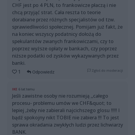
CHF jest po 4 PLN, to frankowicze płaczą i nie
chcą przyjąć strat. Cała reszta to teorie
dorabiane przez różnych specjalistów od tzw.
sprawiedliwości społecznej. Pomijam już fakt, że
na koniec wszyscy podatnicy dołożą do
spekulantów zwanych frankowiczami, czy to
poprzez wyższe opłaty w bankach, czy poprzez
niższe podatki od zysków wykazywanych przez
banki.
Zgłoś do moderacji
1
Odpowiedz
IKE
6 lat temu
Jeśli zawistne osoby nie rozumieją ,,całego
procesu- problemu umów we CHF&quot; to
lepiej ,żeby nie zabierali najcichszego glosu !!!!! I
bądź spokojny nikt TOBIE nie zabiera !!! To jest
sprawa okradania zwykłych ludzi przez lichwiarzy
BANK.