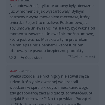
MIRO
6 lat temu
Nie unieważniać, tylko te umowy były nieważne
już w momencie jak wystartowały. Byłbym
ostrożny z wynajmowaniem mecenasa, który
twierdzi, że jest to możliwe. Podsumowując :
aby umowę unieważnić, musiałaby być ważna od
momentu zawarcia. Unieważnić można umowę,
która jest ważna. Masakra z tymi prawnikami
nie mniejsza niż z bankami, które ludziom
oferowały te pseudo bezpieczne produkty.
Zgłoś do moderacji
2
Odpowiedz
M4@$
6 lat temu
Wielka szkoda , że nikt nigdy nie stawił się za
ludźmi którzy nie z własnej woli zostali
wpędzeni w spiralę kredytu mieszkaniowego,
gdy gospodarkę zaczął &quot;uzdrawiać&quot;
niejaki Balcerowicz ?! No to przykład. Początek
lat 90 ludzie, już nie otrzymują ale wedle