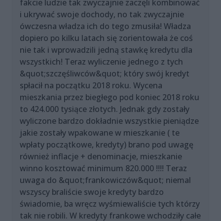
fakcie ludzie tak zwyczajnie zaczęli kombinować
i ukrywać swoje dochody, no tak zwyczajnie
ówczesna władza ich do tego zmusiła! Władza
dopiero po kilku latach się zorientowała że coś
nie tak i wprowadzili jedną stawkę kredytu dla
wszystkich! Teraz wyliczenie jednego z tych
&quot;szczęśliwców&quot; który swój kredyt
spłacił na początku 2018 roku. Wycena
mieszkania przez biegłego pod koniec 2018 roku
to 424.000 tysiące złotych. Jednak gdy zostały
wyliczone bardzo dokładnie wszystkie pieniądze
jakie zostały wpakowane w mieszkanie ( te
wpłaty początkowe, kredyty) brano pod uwagę
również inflacje + denominacje, mieszkanie
winno kosztować minimum 820.000 !!!! Teraz
uwaga do &quot;frankowiczów&quot; niemal
wszyscy braliście swoje kredyty bardzo
świadomie, ba wręcz wyśmiewaliście tych którzy
tak nie robili. W kredyty frankowe wchodziły całe