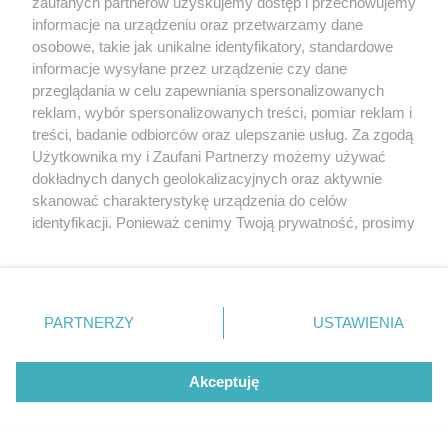
zaufanych partnerów uzyskujemy dostęp i przechowujemy
informacje na urządzeniu oraz przetwarzamy dane
Koncerty
Już dziś
osobowe, takie jak unikalne identyfikatory, standardowe
informacje wysyłane przez urządzenie czy dane
przeglądania w celu zapewniania spersonalizowanych
reklam, wybór spersonalizowanych treści, pomiar reklam i
treści, badanie odbiorców oraz ulepszanie usług. Za zgodą
Użytkownika my i Zaufani Partnerzy możemy używać
dokładnych danych geolokalizacyjnych oraz aktywnie
skanować charakterystykę urządzenia do celów
identyfikacji. Ponieważ cenimy Twoją prywatność, prosimy
o zgodę na korzystanie z tych technologii poprzez
kliknięcie „Akceptuję”. Zgoda jest dobrowolna i zawsze
możesz ją zmienić/wycofać klikając przycisk ustawień
prywatności znajdujący się w lewym dolnym rogu strony
Artykuły
Miejsca
PARTNERZY
USTAWIENIA
. Niektóre rodzaje przetwarzania danych nie wymagają
Wiadomości
Kluby i dyskoteki
zgody użytkownika, ale masz prawo sprzeciwić się
takiemu przetwarzaniu. Preferencje będą miały
Szczecin w budowie
Puby i kawiarnie
Akceptuję
zastosowania tylko na tej witrynie.
Szczecińscy pionierzy
Restauracje
Jak jedziesz?
Pizzerie
Zapoznaj się z poniższymi informacjami, abyś mógł