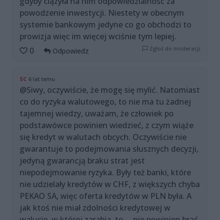
gdyby ciązyła na nim odpowiedzialność za
powodzenie inwestycji. Niestety w obecnym
systemie bankowym jedyne co go obchodzi to
prowizja więc im więcej wciśnie tym lepiej.
Zgłoś do moderacji
0
Odpowiedz
SC
6 lat temu
@Siwy, oczywiście, że mogę się mylić. Natomiast
co do ryzyka walutowego, to nie ma tu żadnej
tajemnej wiedzy, uważam, że człowiek po
podstawówce powinien wiedzieć, z czym wiąże
się kredyt w walutach obcych. Oczywiście nie
gwarantuje to podejmowania słusznych decyzji,
jedyną gwarancją braku strat jest
niepodejmowanie ryzyka. Były też banki, które
nie udzielały kredytów w CHF, z większych chyba
PEKAO SA, więc oferta kredytów w PLN była. A
jak ktoś nie miał zdolności kredytowej w
walucie, w której zarabia, to ... nie powinien brać