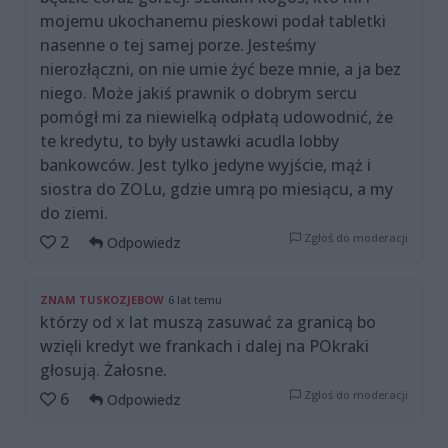
mojemu ukochanemu pieskowi podał tabletki
nasenne o tej samej porze. Jesteśmy
nierozłączni, on nie umie żyć beze mnie, a ja bez
niego. Może jakiś prawnik o dobrym sercu
pomógł mi za niewielką odpłatą udowodnić, że
te kredytu, to były ustawki acudla lobby
bankowców. Jest tylko jedyne wyjście, mąż i
siostra do ZOLu, gdzie umrą po miesiącu, a my
do ziemi.
Zgłoś do moderacji
2
Odpowiedz
ZNAM TUSKOZJEBOW
6 lat temu
którzy od x lat muszą zasuwać za granicą bo
wzięli kredyt we frankach i dalej na POkraki
głosują. Żałosne.
Zgłoś do moderacji
6
Odpowiedz