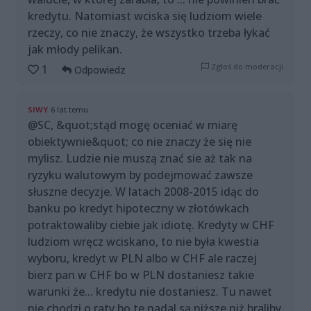
kredytu. Natomiast wciska się ludziom wiele
rzeczy, co nie znaczy, że wszystko trzeba łykać
jak młody pelikan.
Zgłoś do moderacji
1
Odpowiedz
SIWY
6 lat temu
@SC, &quot;stąd mogę oceniać w miarę
obiektywnie&quot; co nie znaczy że się nie
mylisz. Ludzie nie muszą znać sie aż tak na
ryzyku walutowym by podejmować zawsze
słuszne decyzje. W latach 2008-2015 idąc do
banku po kredyt hipoteczny w złotówkach
potraktowaliby ciebie jak idiotę. Kredyty w CHF
ludziom wręcz wciskano, to nie była kwestia
wyboru, kredyt w PLN albo w CHF ale raczej
bierz pan w CHF bo w PLN dostaniesz takie
warunki że... kredytu nie dostaniesz. Tu nawet
nie chodzi o raty bo te nadal są niższe niż braliby