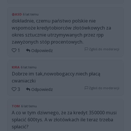
@ASD
6 lat temu
dokładnie, czemu państwo polskie nie
wspomoże kredytobiorców złotówkowych za
okres sztucznie utrzymywanych przez rpp
zawyżonych stóp procentowych.
Zgłoś do moderacji
1
Odpowiedz
KIRA
6 lat temu
Dobrze im tak,nowobogaccy.niech płacą
cwaniaczki
Zgłoś do moderacji
3
Odpowiedz
TOM
6 lat temu
A co w tym dziwnego, że za kredyt 350000 musi
spłacić 600tys. A w złotówkach ile teraz trzeba
spłacić?