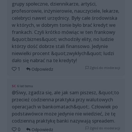
grupy społeczne, dziennikarze, artyści,
profesorowie, inżynierowie, nauczyciele, lekarze,
celebryci nawet urzędnicy. Były całe środowiska
w których, w dobrym tonie było brać kredyt we
frankach. Czyli krótko mówiąc w ten frankowy
&quot;biznes&quot; wchodziły elity, no ludzie
którzy dość dobrze stali finansowo. Jedynie
niewielki procent &quot;zwykłych&quot; ludzi
dało się nabrać na te kredyty!
Zgłoś do moderacji
1
Odpowiedz
SC
6 lat temu
@Siwy, zgadza się, ale jak sam piszesz, &quot;to
przecież codzienna praktyka przy walutowych
operacjach w bankomatach&quot;. Człowiek po
podstawówce może jedynie nie wiedzieć, że tę
codzienną praktykę banki nazywają spreadem.
Zgłoś do moderacji
0
Odpowiedz