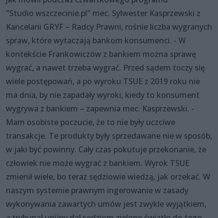
"Studio wszczecinie.pl" mec. Sylwester Kasprzewski z
Kancelarii GRYF – Radcy Prawni, rośnie liczba wygranych
spraw, które wytaczają bankom konsumenci. - W
kontekście Frankowiczów z bankiem można sprawę
wygrać, a nawet trzeba wygrać. Przed sądem toczy się
wiele postępowań, a po wyroku TSUE z 2019 roku nie
ma dnia, by nie zapadały wyroki, kiedy to konsument
wygrywa z bankiem – zapewnia mec. Kasprzewski. -
Mam osobiste poczucie, że to nie były uczciwe
transakcje. Te produkty były sprzedawane nie w sposób,
w jaki być powinny. Cały czas pokutuje przekonanie, że
człowiek nie może wygrać z bankiem. Wyrok TSUE
zmienił wiele, bo teraz sędziowie wiedzą, jak orzekać. W
naszym systemie prawnym ingerowanie w zasady
wykonywania zawartych umów jest zwykle wyjątkiem,
a trybunał unijny dał sędziom zielone światło do tego,