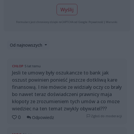
Wyślij
Formularz jest chroniony dzięki reCAPTCHA od Google:
Prywatność
|
Warunki
.
Od najnowszych
CHŁOP
5 lat temu
Jesli te umowy były oszukancze to bank jak
oszust powinien ponieść jeszcze dotkliwą kare
finansową. I nie mówcie ze widziały oczy co brały
bo nawet teraz doświadczeni prawnicy maja
kłopoty ze zrozumieniem tych umów a co moze
wiedziec na ten temat zwykly obywatel???
Zgłoś do moderacji
0
Odpowiedz