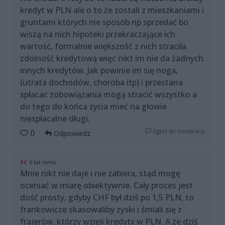
kredyt w PLN ale o to że zostali z mieszkaniami i
gruntami których nie sposób np sprzedać bo
wiszą na nich hipoteki przekraczające ich
wartość, formalnie większość z nich straciła
zdolność kredytową więc nikt im nie da żadnych
innych kredytów. Jak powinie im się noga,
(utrata dochodów, choroba itp) i przestana
spłacac zobowiązania mogą stracić wszystko a
do tego do końca zycia mieć na głowie
niespłacalne długi.
Zgłoś do moderacji
0
Odpowiedz
SC
6 lat temu
Mnie nikt nie daje i nie zabiera, stąd mogę
oceniać w miarę obiektywnie. Cały proces jest
dość prosty, gdyby CHF był dziś po 1,5 PLN, to
frankowicze skasowaliby zyski i śmiali się z
frajerów, którzy wzięli kredyty w PLN. A że dziś