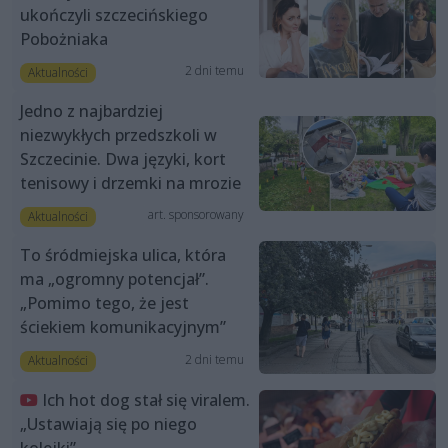
ukończyli szczecińskiego
Pobożniaka
2 dni temu
Aktualności
Jedno z najbardziej
niezwykłych przedszkoli w
Szczecinie. Dwa języki, kort
tenisowy i drzemki na mrozie
art. sponsorowany
Aktualności
To śródmiejska ulica, która
ma „ogromny potencjał”.
„Pomimo tego, że jest
ściekiem komunikacyjnym”
2 dni temu
Aktualności
Ich hot dog stał się viralem.
„Ustawiają się po niego
kolejki”