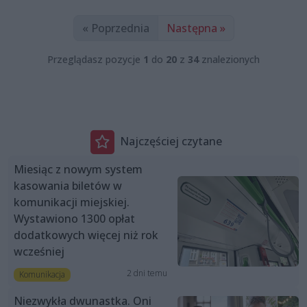
« Poprzednia
Następna »
Przeglądasz pozycje
1
do
20
z
34
znalezionych
Najczęściej czytane
Miesiąc z nowym system
kasowania biletów w
komunikacji miejskiej.
Wystawiono 1300 opłat
dodatkowych więcej niż rok
wcześniej
2 dni temu
Komunikacja
Niezwykła dwunastka. Oni