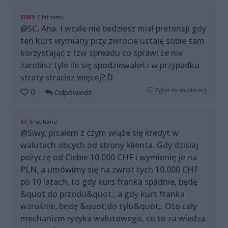
SIWY
6 lat temu
@SC, Aha. I wcale nie bedziesz miał pretensji gdy
ten kurs wymiany przy zwrocie ustalę sobie sam
korzystając z tzw spreadu co sprawi że nie
zarobisz tyle ile się spodziewałeś i w przypadku
straty stracisz więcej?:D
Zgłoś do moderacji
0
Odpowiedz
SC
6 lat temu
@Siwy, pisałem z czym wiąże się kredyt w
walutach obcych od strony klienta. Gdy dzisiaj
pożyczę od Ciebie 10.000 CHF i wymienię je na
PLN, a umówimy się na zwrot tych 10.000 CHF
po 10 latach, to gdy kurs franka spadnie, będę
&quot;do przodu&quot;, a gdy kurs franka
wzrośnie, będę &quot;do tyłu&quot;. Oto cały
mechanizm ryzyka walutowego, co to za wiedza