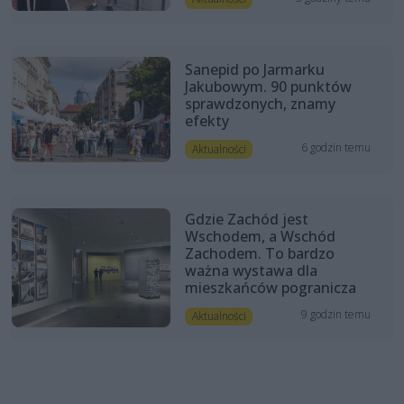
Sanepid po Jarmarku
Jakubowym. 90 punktów
sprawdzonych, znamy
efekty
6 godzin temu
Aktualności
Gdzie Zachód jest
Wschodem, a Wschód
Zachodem. To bardzo
ważna wystawa dla
mieszkańców pogranicza
9 godzin temu
Aktualności