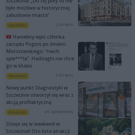
Szczecina! „Do tej pory to nie
było możliwe w historycznej
zabudowie miasta”
2 dni temu
Aktualności
Haniebny wpis członka
zarządu Pogoni po śmierci
Morozowskiego: “niech
spie***la”. Haditaghi nie chce
go w klubie
2 dni temu
Aktualności
Nowy punkt Diagnostyki w
Szczecinie otworzył się wraz z
akcją profilaktyczną
art. sponsorowany
Aktualności
Dzieje się w weekend w
Szczecinie! Oto lista atrakcji