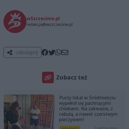
wSzczecinie.pl
redakcja@wszczecinie.pl
Udostępnij
Zobacz też
Pusty lokal w Śródmieściu
wypełnił się pachnącymi
chlebami. Na zakwasie, z
cebulą, a nawet czerstwym
pieczywem!
3 godziny temu
Aktualności