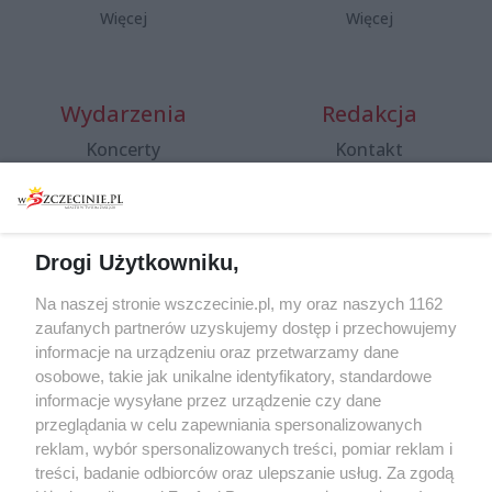
Więcej
Więcej
Wydarzenia
Redakcja
Koncerty
Kontakt
Warsztaty
Regulamin i polityka
prywatności
Spacery i oprowadzania
Reklama
Jarmarki, festyny, pchle
Drogi Użytkowniku,
targi
Redakcja
Wernisaże
Specjalny koncert z okazji
Na naszej stronie wszczecinie.pl, my oraz naszych 1162
20. urodzin portalu
zaufanych partnerów uzyskujemy dostęp i przechowujemy
Więcej
wSzczecinie.pl
informacje na urządzeniu oraz przetwarzamy dane
osobowe, takie jak unikalne identyfikatory, standardowe
Regulamin konkursów
informacje wysyłane przez urządzenie czy dane
śniadaniówka "Hej
przeglądania w celu zapewniania spersonalizowanych
Szczecin! Jest piątek!"
reklam, wybór spersonalizowanych treści, pomiar reklam i
treści, badanie odbiorców oraz ulepszanie usług. Za zgodą