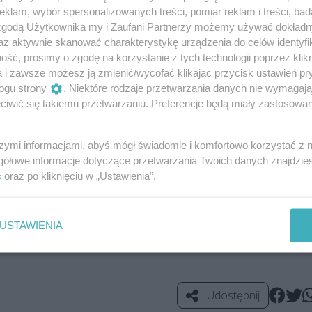
klam, wybór spersonalizowanych treści, pomiar reklam i treści, bad
 zgodą Użytkownika my i Zaufani Partnerzy możemy używać dokład
rwujących szybkie dania na polskich ulicach systematycznie
az aktywnie skanować charakterystykę urządzenia do celów identyfi
ównież do Szczecina, dlatego też food trucki ponownie
ść, prosimy o zgodę na korzystanie z tych technologii poprzez klikn
a i zawsze możesz ją zmienić/wycofać klikając przycisk ustawień pr
 Agnieszka Wasyłenko, dyrektor Atrium Molo. – Festiwale 
ogu strony
. Niektóre rodzaje przetwarzania danych nie wymagaj
onałą okazją do skosztowania nieznanych dotąd potraw,
iwić się takiemu przetwarzaniu. Preferencje będą miały zastosowania
wspaniałą inspiracją do eksperymentowania we własnej kuc
a klasycznych dań – dodaje.
szymi informacjami, abyś mógł świadomie i komfortowo korzystać z
gółowe informacje dotyczące przetwarzania Twoich danych znajdzi
dbędzie się w dniach 20-22 września, w godzinach 10:00-
s
oraz po kliknięciu w „Ustawienia”.
najduje się na stronie:
http://atrium-molo.pl/
oraz
7322170927384/
.
USTAWIENIA
Udostępnij