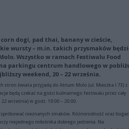
corn dogi, pad thai, banany w cieście,
ckie wursty – m.in. takich przysmaków będzi
olo. Wszystko w ramach Festiwalu Food
ę na parkingu centrum handlowego w pobliż
bliższy weekend, 20 – 22 września.
 stron świata przyjadą do Atrium Molo (ul. Mieszka I 73) z
acje będą czekać na gości kulinarnego festiwalu przez cały
– 22 września) w godz. 10:00 – 20:00.
by spróbować nieznanych smaków. Różnorodność oraz boga
czy niejednego miłośnika dobrego jedzenia. Na