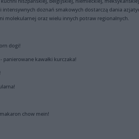
uchni hiszpańskiej, belgijskiej, niemieckiej, meksykańskiej
i intensywnych doznań smakowych dostarczą dania azjatyc
 molekularnej oraz wielu innych potraw regionalnych.
orn dogi!
- panierowane kawałki kurczaka!
!
ularna!
i makaron chow mein!