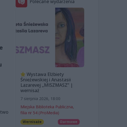
Polecane wydarzenia
e
u
Wystawa Elżbiety
Śnieżewskiej i Anastasii
Lazarevej „MISZMASZ” |
wernisaż
7 sierpnia 2026, 18:00
Miejska Biblioteka Publiczna,
ctwo
filia nr 54 (ProMedia)
Wernisaże
Darmowe