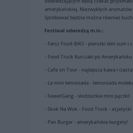
odwiedzających będą czekać przysmaki k
amerykańskiej. Niezwykłych aromatów 
Spróbować będzie można również kuchni
Festiwal odwiedzą m.in.:
- Farsz Food-BAO - pierożki dim sum i c
- Food Truck Kurczaki po Amerykańsku 
- Cafe on Tour - najlepsza kawa i ciasta
- Le mini lemoniada - lemoniada molek
- SweetGang - słodziutkie mini pączki!
- Skok Na Wok - Food Truck - azjatyck
- Pan Burger - amerykańskie burgery!