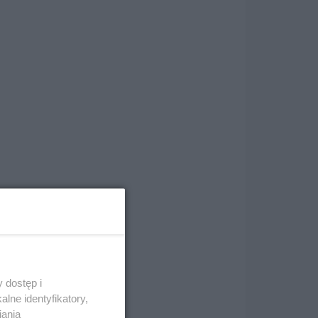
 dostęp i
lne identyfikatory,
iania