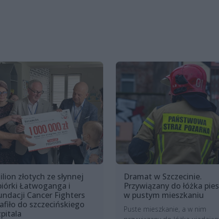
ilion złotych ze słynnej
Dramat w Szczecinie.
biórki Łatwoganga i
Przywiązany do łóżka pies
undacji Cancer Fighters
w pustym mieszkaniu
rafiło do szczecińskiego
Puste mieszkanie, a w nim
zpitala