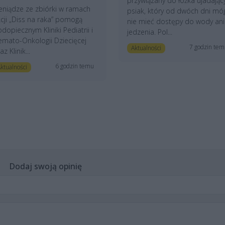
przywiązany do łóżka ujadając
eniądze ze zbiórki w ramach
psiak, który od dwóch dni mó
cji „Diss na raka” pomogą
nie mieć dostępy do wody ani
dopiecznym Kliniki Pediatrii i
jedzenia. Pol...
mato-Onkologii Dziecięcej
7 godzin te
Aktualności
az Klinik...
6 godzin temu
ktualności
Dodaj swoją opinię