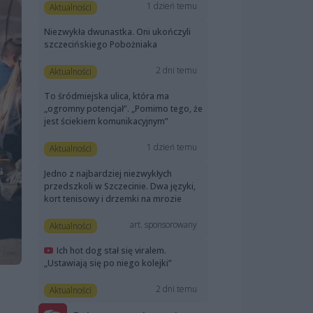
1 dzień temu
Aktualności
Niezwykła dwunastka. Oni ukończyli
szczecińskiego Pobożniaka
2 dni temu
Aktualności
To śródmiejska ulica, która ma
„ogromny potencjał”. „Pomimo tego, że
jest ściekiem komunikacyjnym”
1 dzień temu
Aktualności
Jedno z najbardziej niezwykłych
przedszkoli w Szczecinie. Dwa języki,
kort tenisowy i drzemki na mrozie
art. sponsorowany
Aktualności
Ich hot dog stał się viralem.
„Ustawiają się po niego kolejki”
2 dni temu
Aktualności