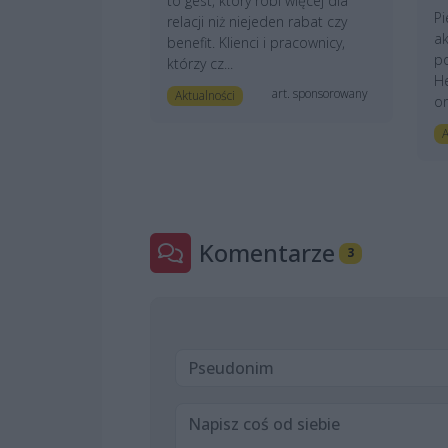
to gest, który robi więcej dla
Pi
relacji niż niejeden rabat czy
ak
benefit. Klienci i pracownicy,
po
którzy cz...
He
art. sponsorowany
Aktualności
or
A
Komentarze
3