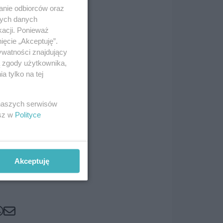
anie odbiorców oraz
nych danych
kacji. Ponieważ
ięcie „Akceptuję”.
ywatności znajdujący
food
ą zgody użytkownika,
 tylko na tej
hni
 naszych serwisów
esz w
Polityce
Akceptuję