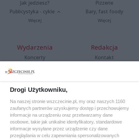
Jak jedziesz?
Pizzerie
Publicystyka - cykle
Bary, fast foody
Więcej
Więcej
Wydarzenia
Redakcja
Koncerty
Kontakt
Warsztaty
Regulamin i polityka
prywatności
Spacery i oprowadzania
Reklama
Jarmarki, festyny, pchle
Drogi Użytkowniku,
targi
Redakcja
Wernisaże
Specjalny koncert z okazji
Na naszej stronie wszczecinie.pl, my oraz naszych 1160
20. urodzin portalu
zaufanych partnerów uzyskujemy dostęp i przechowujemy
Więcej
wSzczecinie.pl
informacje na urządzeniu oraz przetwarzamy dane
osobowe, takie jak unikalne identyfikatory, standardowe
Regulamin konkursów
informacje wysyłane przez urządzenie czy dane
śniadaniówka "Hej
przeglądania w celu zapewniania spersonalizowanych
Szczecin! Jest piątek!"