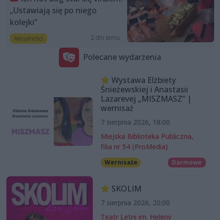
„Ustawiają się po niego
kolejki”
2 dni temu
Aktualności
Polecane wydarzenia
Wystawa Elżbiety
Śnieżewskiej i Anastasii
Lazarevej „MISZMASZ” |
wernisaż
7 sierpnia 2026, 18:00
Miejska Biblioteka Publiczna,
filia nr 54 (ProMedia)
Wernisaże
Darmowe
SKOLIM
7 sierpnia 2026, 20:00
Teatr Letni im. Heleny