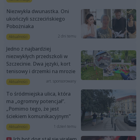
Niezwykła dwunastka. Oni
ukończyli szczecińskiego
Pobożniaka
2 dni temu
Aktualności
Jedno z najbardziej
niezwykłych przedszkoli w
Szczecinie. Dwa języki, kort
tenisowy i drzemki na mrozie
art. sponsorowany
Aktualności
To śródmiejska ulica, która
ma „ogromny potencjał”.
„Pomimo tego, że jest
ściekiem komunikacyjnym”
1 dzień temu
Aktualności
Ich hot dog stał się viralem.